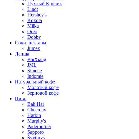
Пухлый Кролик
Lindt
Hershey's
Kokola
Milka
Oreo
Dobby
Соки, нектары
Jumex
Лапша
BaiXiang
JML
Simeite
Indomie
Натуральный кофе
Молотый кофе
Зерновой кофе
Пиво
Bali Hai
Cheerday
Harbin
Murphy's
Paderborner
Sapporo
Švyturys