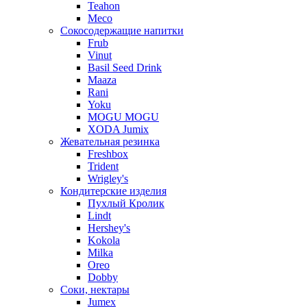
Teahon
Meco
Сокосодержащие напитки
Frub
Vinut
Basil Seed Drink
Maaza
Rani
Yoku
MOGU MOGU
XODA Jumix
Жевательная резинка
Freshbox
Trident
Wrigley's
Кондитерские изделия
Пухлый Кролик
Lindt
Hershey's
Kokola
Milka
Oreo
Dobby
Соки, нектары
Jumex