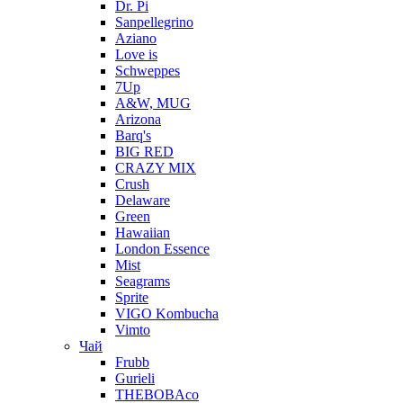
Dr. Pi
Sanpellegrino
Aziano
Love is
Schweppes
7Up
A&W, MUG
Arizona
Barq's
BIG RED
CRAZY MIX
Crush
Delaware
Green
Hawaiian
London Essence
Mist
Seagrams
Sprite
VIGO Kombucha
Vimto
Чай
Frubb
Gurieli
THEBOBAco