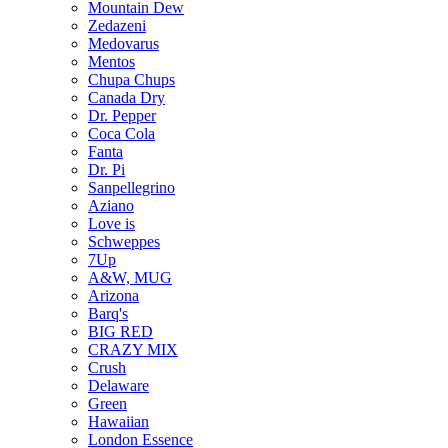
Mountain Dew
Zedazeni
Medovarus
Mentos
Chupa Chups
Canada Dry
Dr. Pepper
Coca Cola
Fanta
Dr. Pi
Sanpellegrino
Aziano
Love is
Schweppes
7Up
A&W, MUG
Arizona
Barq's
BIG RED
CRAZY MIX
Crush
Delaware
Green
Hawaiian
London Essence