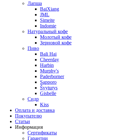
Лапша
BaiXiang
JML
Simeite
Indomie
Натуральный кофе
Молотый кофе
Зерновой кофе
Пиво
Bali Hai
Cheerday
Harbin
Murphy's
Paderborner
Sapporo
Švyturys
Gisbelle
Сидр
Kiss
Оплата и доставка
Покупателю
Статьи
Информация
Сертификаты
Гарантии