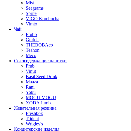
Mist
Seagrams
Sprite
VIGO Kombucha
Vimto
Чай
Frubb
Gurieli
THEBOBAco
Teahon
Meco
Сокосодержащие напитки
Frub
Vinut
Basil Seed Drink
Maaza
Rani
Yoku
MOGU MOGU
XODA Jumix
Жевательная резинка
Freshbox
Trident
Wrigley's
Кондитерские изделия