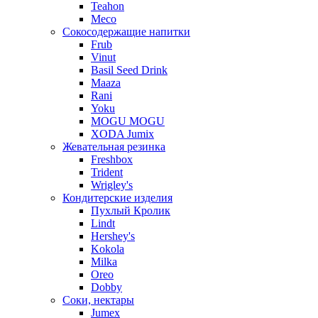
Teahon
Meco
Сокосодержащие напитки
Frub
Vinut
Basil Seed Drink
Maaza
Rani
Yoku
MOGU MOGU
XODA Jumix
Жевательная резинка
Freshbox
Trident
Wrigley's
Кондитерские изделия
Пухлый Кролик
Lindt
Hershey's
Kokola
Milka
Oreo
Dobby
Соки, нектары
Jumex