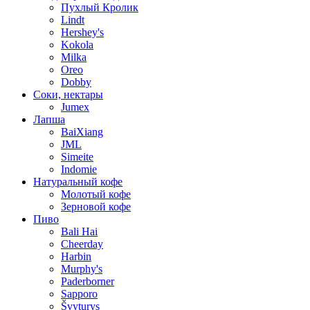
Пухлый Кролик
Lindt
Hershey's
Kokola
Milka
Oreo
Dobby
Соки, нектары
Jumex
Лапша
BaiXiang
JML
Simeite
Indomie
Натуральный кофе
Молотый кофе
Зерновой кофе
Пиво
Bali Hai
Cheerday
Harbin
Murphy's
Paderborner
Sapporo
Švyturys