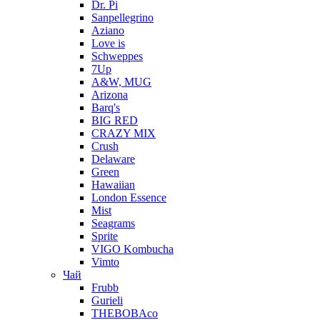
Dr. Pi
Sanpellegrino
Aziano
Love is
Schweppes
7Up
A&W, MUG
Arizona
Barq's
BIG RED
CRAZY MIX
Crush
Delaware
Green
Hawaiian
London Essence
Mist
Seagrams
Sprite
VIGO Kombucha
Vimto
Чай
Frubb
Gurieli
THEBOBAco