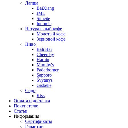
Лапша
BaiXiang
JML
Simeite
Indomie
Натуральный кофе
Молотый кофе
Зерновой кофе
Пиво
Bali Hai
Cheerday
Harbin
Murphy's
Paderborner
Sapporo
Švyturys
Gisbelle
Сидр
Kiss
Оплата и доставка
Покупателю
Статьи
Информация
Сертификаты
Гарантии