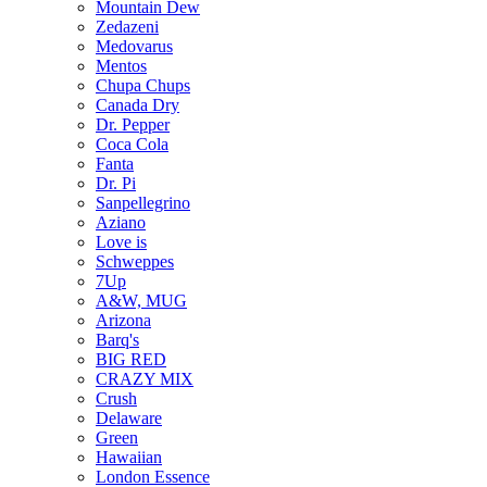
Mountain Dew
Zedazeni
Medovarus
Mentos
Chupa Chups
Canada Dry
Dr. Pepper
Coca Cola
Fanta
Dr. Pi
Sanpellegrino
Aziano
Love is
Schweppes
7Up
A&W, MUG
Arizona
Barq's
BIG RED
CRAZY MIX
Crush
Delaware
Green
Hawaiian
London Essence