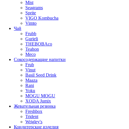
Mist
Seagrams
Sprite
VIGO Kombucha
Vimto
Чай
Frubb
Gurieli
THEBOBAco
Teahon
Meco
Сокосодержащие напитки
Frub
Vinut
Basil Seed Drink
Maaza
Rani
Yoku
MOGU MOGU
XODA Jumix
Жевательная резинка
Freshbox
Trident
Wrigley's
Кондитерские изделия