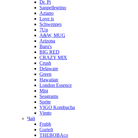
Dr. Pi
Sanpellegrino
Aziano
Love is
Schweppes
7Up
A&W, MUG
Arizona
Barq's
BIG RED
CRAZY MIX
Crush
Delaware
Green
Hawaiian
London Essence
Mist
Seagrams
Sprite
VIGO Kombucha
Vimto
Чай
Frubb
Gurieli
THEBOBAco