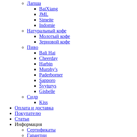
Лапша
BaiXiang
JML
Simeite
Indomie
Натуральный кофе
Молотый кофе
Зерновой кофе
Пиво
Bali Hai
Cheerday
Harbin
Murphy's
Paderborner
Sapporo
Švyturys
Gisbelle
Сидр
Kiss
Оплата и доставка
Покупателю
Статьи
Информация
Сертификаты
Гарантии