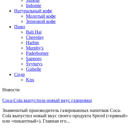
Simeite
Indomie
Натуральный кофе
Молотый кофе
Зерновой кофе
Пиво
Bali Hai
Cheerday
Harbin
Murphy's
Paderborner
Sapporo
Švyturys
Gisbelle
Сидр
Kiss
Новости
Coca-Cola выпустила новый вкус газировки
Знаменитый производитель газированных напитков Coca-
Cola выпустил новый вкус своего продукта Spiced («пряный»
или «пикантный»). Главная его...