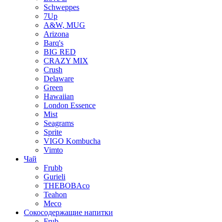
Schweppes
7Up
A&W, MUG
Arizona
Barq's
BIG RED
CRAZY MIX
Crush
Delaware
Green
Hawaiian
London Essence
Mist
Seagrams
Sprite
VIGO Kombucha
Vimto
Чай
Frubb
Gurieli
THEBOBAco
Teahon
Meco
Сокосодержащие напитки
Frub