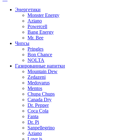
Энергетики
Monster Energy
Aziano
Powercell
Bang Energy
Mr. Bee
Чипсы
Pringles
Bon Chance
NOLTA
Газированные напитки
Mountain Dew
Zedazeni
Medovarus
Mentos
Chupa Chups
Canada Dry
Dr. Pepper
Coca Cola
Fanta
Dr. Pi
Sanpellegrino
Aziano
Love is