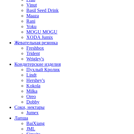
Vinut
Basil Seed Drink
Maaza
Rani
Yoku
MOGU MOGU
XODA Jumix
Жевательная резинка
Freshbox
Trident
Wrigley's
Кондитерские изделия
Пухлый Кролик
Lindt
Hershey's
Kokola
Milka
Oreo
Dobby
Соки, нектары
Jumex
Лапша
BaiXiang
JML