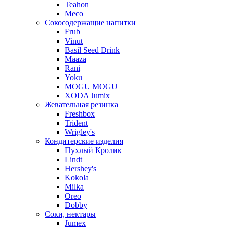
Teahon
Meco
Сокосодержащие напитки
Frub
Vinut
Basil Seed Drink
Maaza
Rani
Yoku
MOGU MOGU
XODA Jumix
Жевательная резинка
Freshbox
Trident
Wrigley's
Кондитерские изделия
Пухлый Кролик
Lindt
Hershey's
Kokola
Milka
Oreo
Dobby
Соки, нектары
Jumex