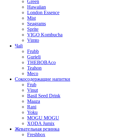
Green
Hawaiian
London Essence
Mist
Seagrams
Sprite
VIGO Kombucha
Vimto
Чай
Frubb
Gurieli
THEBOBAco
Teahon
Meco
Сокосодержащие напитки
Frub
Vinut
Basil Seed Drink
Maaza
Rani
Yoku
MOGU MOGU
XODA Jumix
Жевательная резинка
Freshbox