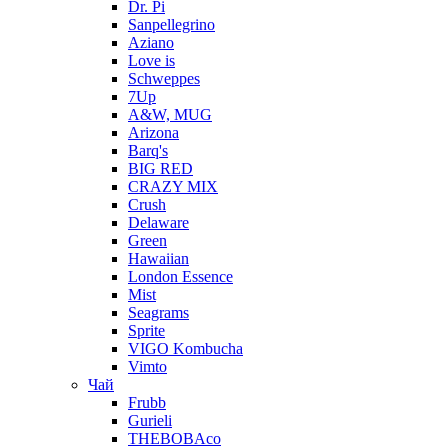
Dr. Pi
Sanpellegrino
Aziano
Love is
Schweppes
7Up
A&W, MUG
Arizona
Barq's
BIG RED
CRAZY MIX
Crush
Delaware
Green
Hawaiian
London Essence
Mist
Seagrams
Sprite
VIGO Kombucha
Vimto
Чай
Frubb
Gurieli
THEBOBAco