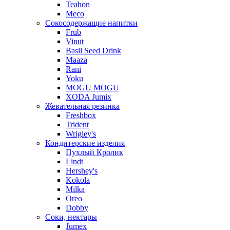
Teahon
Meco
Сокосодержащие напитки
Frub
Vinut
Basil Seed Drink
Maaza
Rani
Yoku
MOGU MOGU
XODA Jumix
Жевательная резинка
Freshbox
Trident
Wrigley's
Кондитерские изделия
Пухлый Кролик
Lindt
Hershey's
Kokola
Milka
Oreo
Dobby
Соки, нектары
Jumex