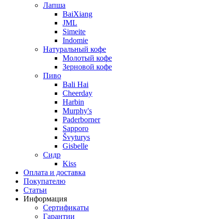
Лапша
BaiXiang
JML
Simeite
Indomie
Натуральный кофе
Молотый кофе
Зерновой кофе
Пиво
Bali Hai
Cheerday
Harbin
Murphy's
Paderborner
Sapporo
Švyturys
Gisbelle
Сидр
Kiss
Оплата и доставка
Покупателю
Статьи
Информация
Сертификаты
Гарантии