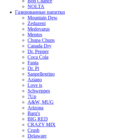
Bon Chance
NOLTA
Газированные напитки
Mountain Dew
Zedazeni
Medovarus
Mentos
Chupa Chups
Canada Dry
Dr. Pepper
Coca Cola
Fanta
Dr. Pi
Sanpellegrino
Aziano
Love is
Schweppes
7Up
A&W, MUG
Arizona
Barq's
BIG RED
CRAZY MIX
Crush
Delaware