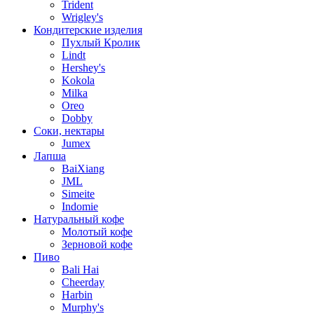
Trident
Wrigley's
Кондитерские изделия
Пухлый Кролик
Lindt
Hershey's
Kokola
Milka
Oreo
Dobby
Соки, нектары
Jumex
Лапша
BaiXiang
JML
Simeite
Indomie
Натуральный кофе
Молотый кофе
Зерновой кофе
Пиво
Bali Hai
Cheerday
Harbin
Murphy's