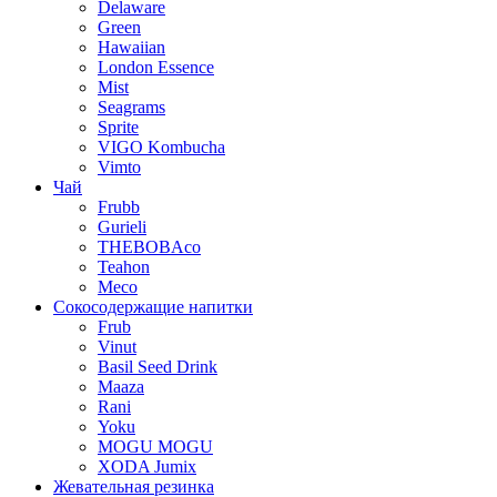
Delaware
Green
Hawaiian
London Essence
Mist
Seagrams
Sprite
VIGO Kombucha
Vimto
Чай
Frubb
Gurieli
THEBOBAco
Teahon
Meco
Сокосодержащие напитки
Frub
Vinut
Basil Seed Drink
Maaza
Rani
Yoku
MOGU MOGU
XODA Jumix
Жевательная резинка