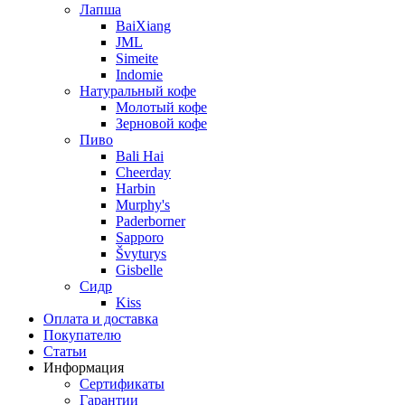
Лапша
BaiXiang
JML
Simeite
Indomie
Натуральный кофе
Молотый кофе
Зерновой кофе
Пиво
Bali Hai
Cheerday
Harbin
Murphy's
Paderborner
Sapporo
Švyturys
Gisbelle
Сидр
Kiss
Оплата и доставка
Покупателю
Статьи
Информация
Сертификаты
Гарантии