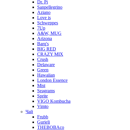
Dr. Pi
Sanpellegrino
Aziano
Love is
Schweppes
7Up
A&W, MUG
Arizona
Barq's
BIG RED
CRAZY MIX
Crush
Delaware
Green
Hawaiian
London Essence
Mist
Seagrams
Sprite
VIGO Kombucha
Vimto
Чай
Frubb
Gurieli
THEBOBAco