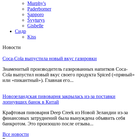
Murphy's
Paderborner
Sapporo
Švyturys
Gisbelle
Сидр
Kiss
Новости
Coca-Cola выпустила новый вкус газировки
Знаменитый производитель газированных напитков Coca-
Cola выпустил новый вкус своего продукта Spiced («пряный»
или «пикантный»). Главная его...
Новозеландская пивоварня закрылась из-за поставки
лопнувших банок в Китай
Крафтовая пивоварня Deep Creek из Новой Зеландии из-за
финансовых затруднений была вынуждена объявить себя
банкротом. Это произошло после отзыва...
Все новости