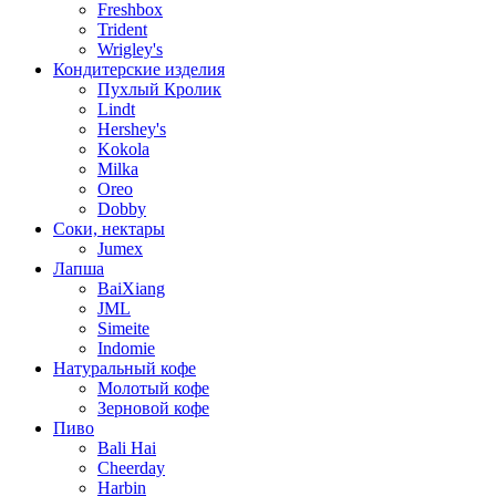
Freshbox
Trident
Wrigley's
Кондитерские изделия
Пухлый Кролик
Lindt
Hershey's
Kokola
Milka
Oreo
Dobby
Соки, нектары
Jumex
Лапша
BaiXiang
JML
Simeite
Indomie
Натуральный кофе
Молотый кофе
Зерновой кофе
Пиво
Bali Hai
Cheerday
Harbin