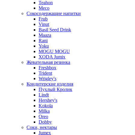
Teahon
Meco
Сокосодержащие напитки
Frub
Vinut
Basil Seed Drink
Maaza
Rani
Yoku
MOGU MOGU
XODA Jumix
Жевательная резинка
Freshbox
Trident
Wrigley's
Кондитерские изделия
Пухлый Кролик
Lindt
Hershey's
Kokola
Milka
Oreo
Dobby
Соки, нектары
Jumex