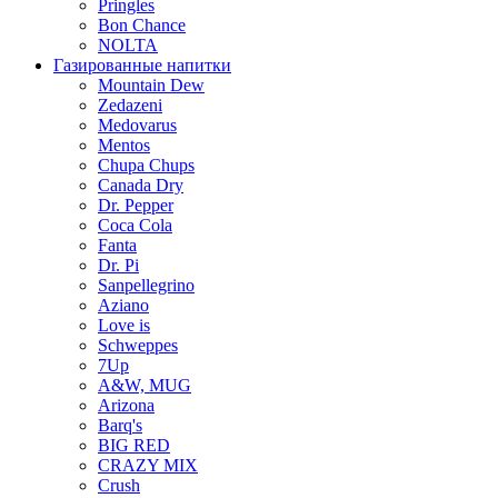
Pringles
Bon Chance
NOLTA
Газированные напитки
Mountain Dew
Zedazeni
Medovarus
Mentos
Chupa Chups
Canada Dry
Dr. Pepper
Coca Cola
Fanta
Dr. Pi
Sanpellegrino
Aziano
Love is
Schweppes
7Up
A&W, MUG
Arizona
Barq's
BIG RED
CRAZY MIX
Crush