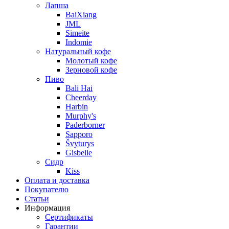
Лапша
BaiXiang
JML
Simeite
Indomie
Натуральный кофе
Молотый кофе
Зерновой кофе
Пиво
Bali Hai
Cheerday
Harbin
Murphy's
Paderborner
Sapporo
Švyturys
Gisbelle
Сидр
Kiss
Оплата и доставка
Покупателю
Статьи
Информация
Сертификаты
Гарантии