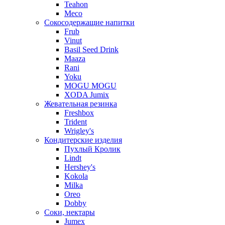
Teahon
Meco
Сокосодержащие напитки
Frub
Vinut
Basil Seed Drink
Maaza
Rani
Yoku
MOGU MOGU
XODA Jumix
Жевательная резинка
Freshbox
Trident
Wrigley's
Кондитерские изделия
Пухлый Кролик
Lindt
Hershey's
Kokola
Milka
Oreo
Dobby
Соки, нектары
Jumex