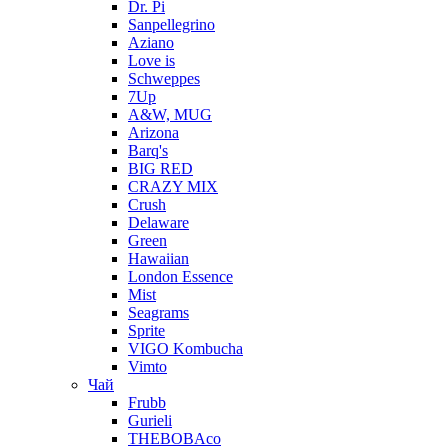
Dr. Pi
Sanpellegrino
Aziano
Love is
Schweppes
7Up
A&W, MUG
Arizona
Barq's
BIG RED
CRAZY MIX
Crush
Delaware
Green
Hawaiian
London Essence
Mist
Seagrams
Sprite
VIGO Kombucha
Vimto
Чай
Frubb
Gurieli
THEBOBAco