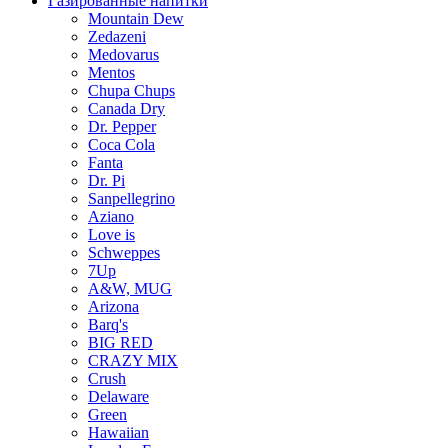
Газированные напитки
Mountain Dew
Zedazeni
Medovarus
Mentos
Chupa Chups
Canada Dry
Dr. Pepper
Coca Cola
Fanta
Dr. Pi
Sanpellegrino
Aziano
Love is
Schweppes
7Up
A&W, MUG
Arizona
Barq's
BIG RED
CRAZY MIX
Crush
Delaware
Green
Hawaiian