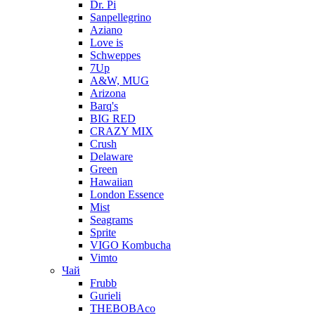
Dr. Pi
Sanpellegrino
Aziano
Love is
Schweppes
7Up
A&W, MUG
Arizona
Barq's
BIG RED
CRAZY MIX
Crush
Delaware
Green
Hawaiian
London Essence
Mist
Seagrams
Sprite
VIGO Kombucha
Vimto
Чай
Frubb
Gurieli
THEBOBAco