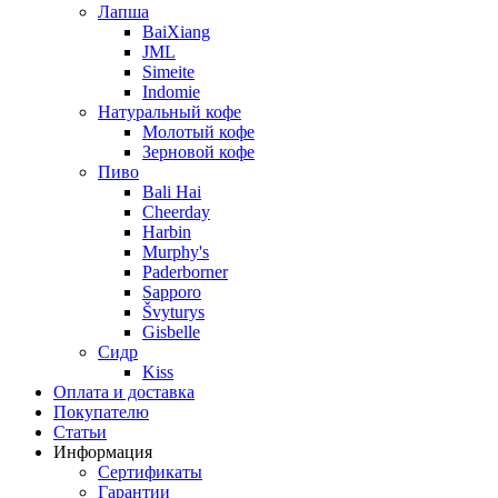
Лапша
BaiXiang
JML
Simeite
Indomie
Натуральный кофе
Молотый кофе
Зерновой кофе
Пиво
Bali Hai
Cheerday
Harbin
Murphy's
Paderborner
Sapporo
Švyturys
Gisbelle
Сидр
Kiss
Оплата и доставка
Покупателю
Статьи
Информация
Сертификаты
Гарантии