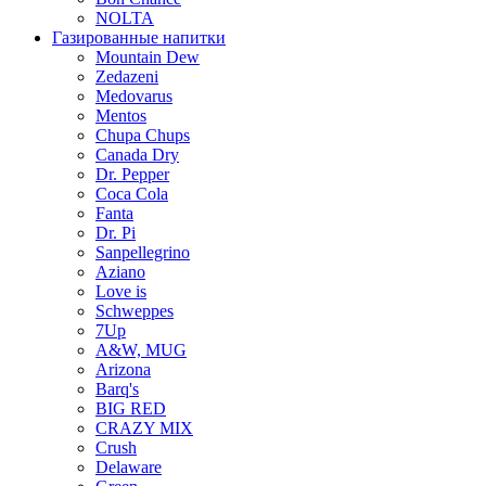
NOLTA
Газированные напитки
Mountain Dew
Zedazeni
Medovarus
Mentos
Chupa Chups
Canada Dry
Dr. Pepper
Coca Cola
Fanta
Dr. Pi
Sanpellegrino
Aziano
Love is
Schweppes
7Up
A&W, MUG
Arizona
Barq's
BIG RED
CRAZY MIX
Crush
Delaware