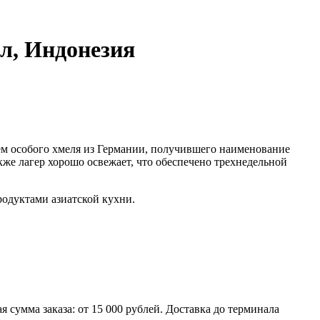
0л, Индонезия
ием особого хмеля из Германии, получившего наименование
же лагер хорошо освежает, что обеспечено трехнедельной
родуктами азиатской кухни.
умма заказа: от 15 000 рублей. Доставка до терминала