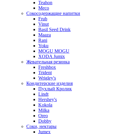
Teahon
Meco
Сокосодержащие напитки
Frub
Vinut
Basil Seed Drink
Maaza
Rani
Yoku
MOGU MOGU
XODA Jumix
Жевательная резинка
Freshbox
Trident
Wrigley's
Кондитерские изделия
Пухлый Кролик
Lindt
Hershey's
Kokola
Milka
Oreo
Dobby
Соки, нектары
Jumex