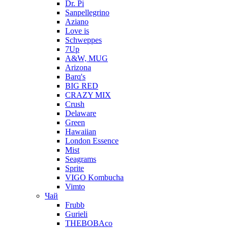
Dr. Pi
Sanpellegrino
Aziano
Love is
Schweppes
7Up
A&W, MUG
Arizona
Barq's
BIG RED
CRAZY MIX
Crush
Delaware
Green
Hawaiian
London Essence
Mist
Seagrams
Sprite
VIGO Kombucha
Vimto
Чай
Frubb
Gurieli
THEBOBAco