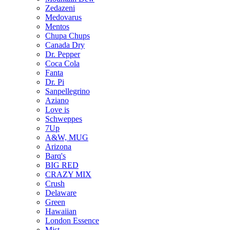
Zedazeni
Medovarus
Mentos
Chupa Chups
Canada Dry
Dr. Pepper
Coca Cola
Fanta
Dr. Pi
Sanpellegrino
Aziano
Love is
Schweppes
7Up
A&W, MUG
Arizona
Barq's
BIG RED
CRAZY MIX
Crush
Delaware
Green
Hawaiian
London Essence
Mist