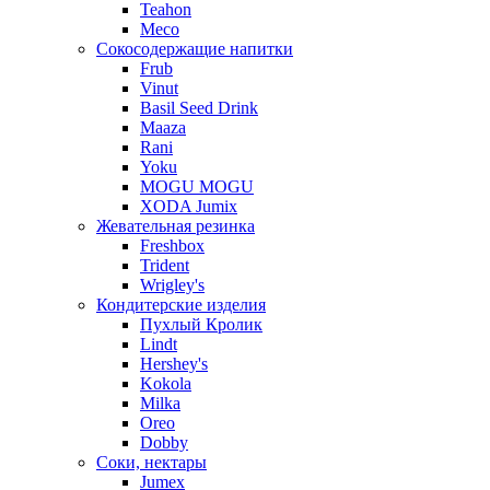
Teahon
Meco
Сокосодержащие напитки
Frub
Vinut
Basil Seed Drink
Maaza
Rani
Yoku
MOGU MOGU
XODA Jumix
Жевательная резинка
Freshbox
Trident
Wrigley's
Кондитерские изделия
Пухлый Кролик
Lindt
Hershey's
Kokola
Milka
Oreo
Dobby
Соки, нектары
Jumex