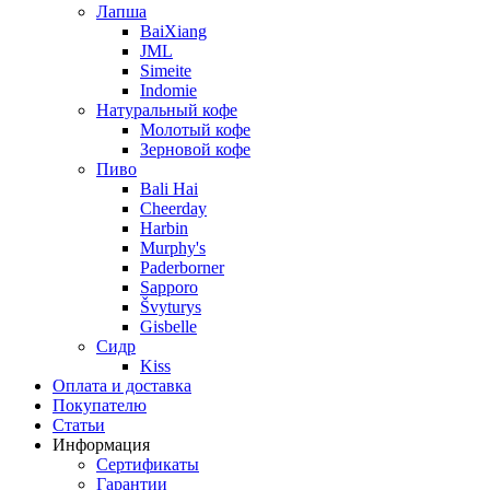
Лапша
BaiXiang
JML
Simeite
Indomie
Натуральный кофе
Молотый кофе
Зерновой кофе
Пиво
Bali Hai
Cheerday
Harbin
Murphy's
Paderborner
Sapporo
Švyturys
Gisbelle
Сидр
Kiss
Оплата и доставка
Покупателю
Статьи
Информация
Сертификаты
Гарантии