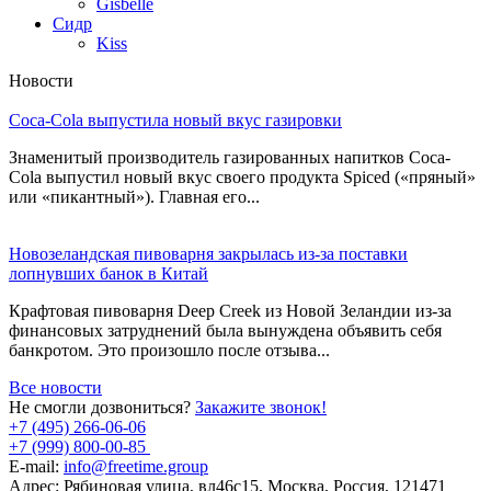
Gisbelle
Сидр
Kiss
Новости
Coca-Cola выпустила новый вкус газировки
Знаменитый производитель газированных напитков Coca-
Cola выпустил новый вкус своего продукта Spiced («пряный»
или «пикантный»). Главная его...
Новозеландская пивоварня закрылась из-за поставки
лопнувших банок в Китай
Крафтовая пивоварня Deep Creek из Новой Зеландии из-за
финансовых затруднений была вынуждена объявить себя
банкротом. Это произошло после отзыва...
Все новости
Не смогли дозвониться?
Закажите звонок!
+7 (495) 266-06-06
+7 (999) 800-00-85
E-mail:
info@freetime.group
Адрес:
Рябиновая улица, вл46с15, Москва, Россия, 121471