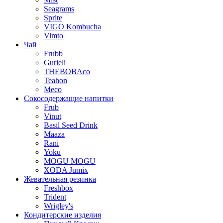
Seagrams
Sprite
VIGO Kombucha
Vimto
Чай
Frubb
Gurieli
THEBOBAco
Teahon
Meco
Сокосодержащие напитки
Frub
Vinut
Basil Seed Drink
Maaza
Rani
Yoku
MOGU MOGU
XODA Jumix
Жевательная резинка
Freshbox
Trident
Wrigley's
Кондитерские изделия