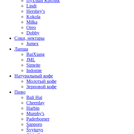
Пухлый Кролик
Lindt
Hershey's
Kokola
Milka
Oreo
Dobby
Соки, нектары
Jumex
Лапша
BaiXiang
JML
Simeite
Indomie
Натуральный кофе
Молотый кофе
Зерновой кофе
Пиво
Bali Hai
Cheerday
Harbin
Murphy's
Paderborner
Sapporo
Švyturys