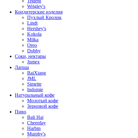
Trident
Wrigley's
Кондитерские изделия
Пухлый Кролик
Lindt
Hershey's
Kokola
Milka
Oreo
Dobby
Соки, нектары
Jumex
Лапша
BaiXiang
JML
Simeite
Indomie
Натуральный кофе
Молотый кофе
Зерновой кофе
Пиво
Bali Hai
Cheerday
Harbin
Murphy's