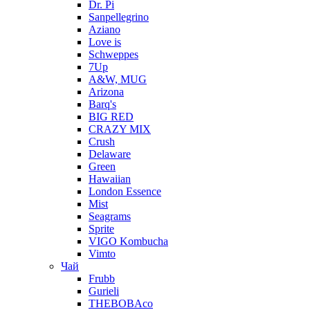
Dr. Pi
Sanpellegrino
Aziano
Love is
Schweppes
7Up
A&W, MUG
Arizona
Barq's
BIG RED
CRAZY MIX
Crush
Delaware
Green
Hawaiian
London Essence
Mist
Seagrams
Sprite
VIGO Kombucha
Vimto
Чай
Frubb
Gurieli
THEBOBAco