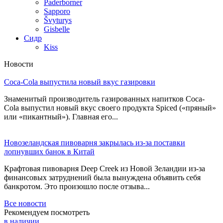
Paderborner
Sapporo
Švyturys
Gisbelle
Сидр
Kiss
Новости
Coca-Cola выпустила новый вкус газировки
Знаменитый производитель газированных напитков Coca-
Cola выпустил новый вкус своего продукта Spiced («пряный»
или «пикантный»). Главная его...
Новозеландская пивоварня закрылась из-за поставки
лопнувших банок в Китай
Крафтовая пивоварня Deep Creek из Новой Зеландии из-за
финансовых затруднений была вынуждена объявить себя
банкротом. Это произошло после отзыва...
Все новости
Рекомендуем посмотреть
в наличии