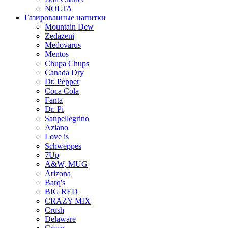
NOLTA
Газированные напитки
Mountain Dew
Zedazeni
Medovarus
Mentos
Chupa Chups
Canada Dry
Dr. Pepper
Coca Cola
Fanta
Dr. Pi
Sanpellegrino
Aziano
Love is
Schweppes
7Up
A&W, MUG
Arizona
Barq's
BIG RED
CRAZY MIX
Crush
Delaware