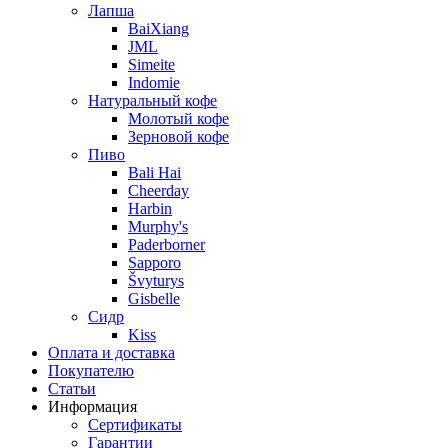
Лапша
BaiXiang
JML
Simeite
Indomie
Натуральный кофе
Молотый кофе
Зерновой кофе
Пиво
Bali Hai
Cheerday
Harbin
Murphy's
Paderborner
Sapporo
Švyturys
Gisbelle
Сидр
Kiss
Оплата и доставка
Покупателю
Статьи
Информация
Сертификаты
Гарантии