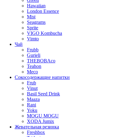
Green
Hawaiian
London Essence
Mist
Seagrams
Sprite
VIGO Kombucha
Vimto
Чай
Frubb
Gurieli
THEBOBAco
Teahon
Meco
Сокосодержащие напитки
Frub
Vinut
Basil Seed Drink
Maaza
Rani
Yoku
MOGU MOGU
XODA Jumix
Жевательная резинка
Freshbox