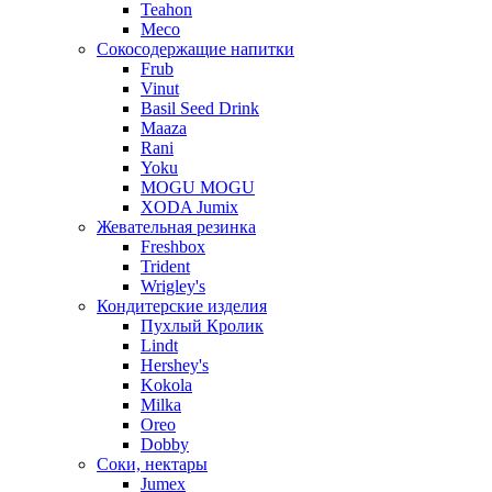
Teahon
Meco
Сокосодержащие напитки
Frub
Vinut
Basil Seed Drink
Maaza
Rani
Yoku
MOGU MOGU
XODA Jumix
Жевательная резинка
Freshbox
Trident
Wrigley's
Кондитерские изделия
Пухлый Кролик
Lindt
Hershey's
Kokola
Milka
Oreo
Dobby
Соки, нектары
Jumex