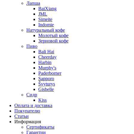
Лапша
BaiXiang
JML
Simeite
Indomie
Натуральный кофе
Молотый кофе
Зерновой кофе
Пиво
Bali Hai
Cheerday
Harbin
Murphy's
Paderborner
Sapporo
Švyturys
Gisbelle
Сидр
Kiss
Оплата и доставка
Покупателю
Статьи
Информация
Сертификаты
Гарантии