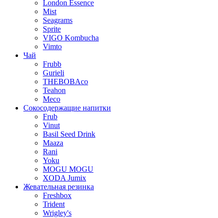
London Essence
Mist
Seagrams
Sprite
VIGO Kombucha
Vimto
Чай
Frubb
Gurieli
THEBOBAco
Teahon
Meco
Сокосодержащие напитки
Frub
Vinut
Basil Seed Drink
Maaza
Rani
Yoku
MOGU MOGU
XODA Jumix
Жевательная резинка
Freshbox
Trident
Wrigley's