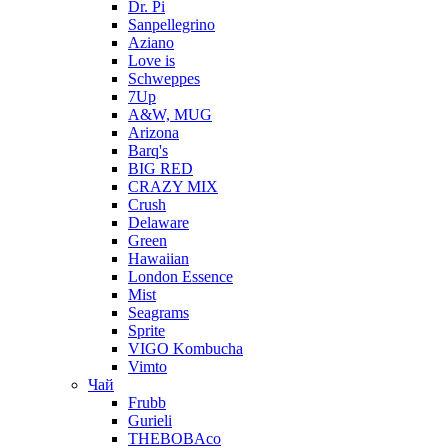
Dr. Pi
Sanpellegrino
Aziano
Love is
Schweppes
7Up
A&W, MUG
Arizona
Barq's
BIG RED
CRAZY MIX
Crush
Delaware
Green
Hawaiian
London Essence
Mist
Seagrams
Sprite
VIGO Kombucha
Vimto
Чай
Frubb
Gurieli
THEBOBAco