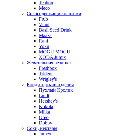
Teahon
Meco
Сокосодержащие напитки
Frub
Vinut
Basil Seed Drink
Maaza
Rani
Yoku
MOGU MOGU
XODA Jumix
Жевательная резинка
Freshbox
Trident
Wrigley's
Кондитерские изделия
Пухлый Кролик
Lindt
Hershey's
Kokola
Milka
Oreo
Dobby
Соки, нектары
Jumex