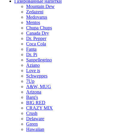
Газированные напитки
Mountain Dew
Zedazeni
Medovarus
Mentos
Chupa Chups
Canada Dry
Dr. Pepper
Coca Cola
Fanta
Dr. Pi
Sanpellegrino
Aziano
Love is
Schweppes
7Up
A&W, MUG
Arizona
Barq's
BIG RED
CRAZY MIX
Crush
Delaware
Green
Hawaiian