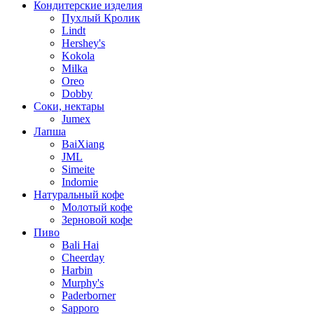
Кондитерские изделия
Пухлый Кролик
Lindt
Hershey's
Kokola
Milka
Oreo
Dobby
Соки, нектары
Jumex
Лапша
BaiXiang
JML
Simeite
Indomie
Натуральный кофе
Молотый кофе
Зерновой кофе
Пиво
Bali Hai
Cheerday
Harbin
Murphy's
Paderborner
Sapporo