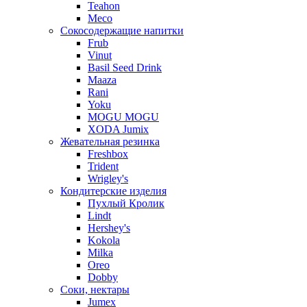
Teahon
Meco
Сокосодержащие напитки
Frub
Vinut
Basil Seed Drink
Maaza
Rani
Yoku
MOGU MOGU
XODA Jumix
Жевательная резинка
Freshbox
Trident
Wrigley's
Кондитерские изделия
Пухлый Кролик
Lindt
Hershey's
Kokola
Milka
Oreo
Dobby
Соки, нектары
Jumex