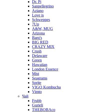
Dr. Pi
Sanpellegrino
Aziano
Love is
Schweppes
7Up
A&W, MUG
Arizona
Barq's
BIG RED
CRAZY MIX
Crush
Delaware
Green
Hawaiian
London Essence
Mist
Seagrams
Sprite
VIGO Kombucha
Vimto
Чай
Frubb
Gurieli
THEBOBAco