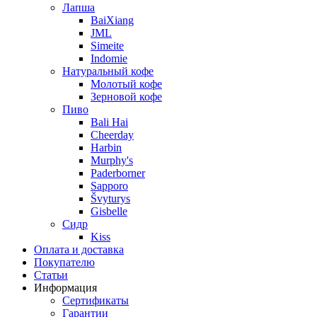
Лапша
BaiXiang
JML
Simeite
Indomie
Натуральный кофе
Молотый кофе
Зерновой кофе
Пиво
Bali Hai
Cheerday
Harbin
Murphy's
Paderborner
Sapporo
Švyturys
Gisbelle
Сидр
Kiss
Оплата и доставка
Покупателю
Статьи
Информация
Сертификаты
Гарантии