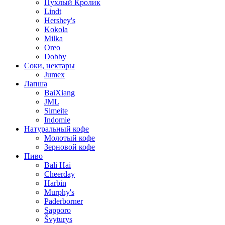
Пухлый Кролик
Lindt
Hershey's
Kokola
Milka
Oreo
Dobby
Соки, нектары
Jumex
Лапша
BaiXiang
JML
Simeite
Indomie
Натуральный кофе
Молотый кофе
Зерновой кофе
Пиво
Bali Hai
Cheerday
Harbin
Murphy's
Paderborner
Sapporo
Švyturys