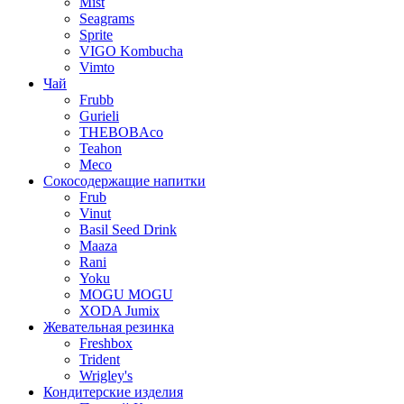
Mist
Seagrams
Sprite
VIGO Kombucha
Vimto
Чай
Frubb
Gurieli
THEBOBAco
Teahon
Meco
Сокосодержащие напитки
Frub
Vinut
Basil Seed Drink
Maaza
Rani
Yoku
MOGU MOGU
XODA Jumix
Жевательная резинка
Freshbox
Trident
Wrigley's
Кондитерские изделия