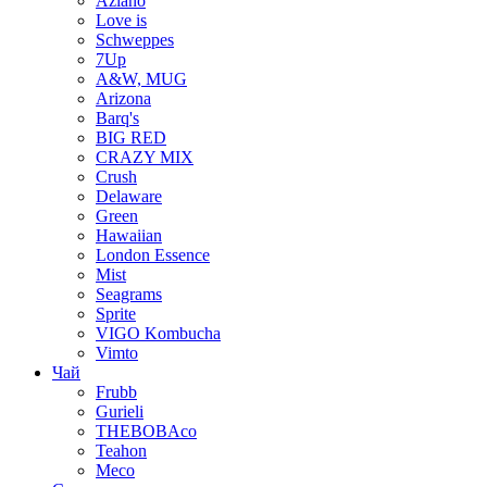
Aziano
Love is
Schweppes
7Up
A&W, MUG
Arizona
Barq's
BIG RED
CRAZY MIX
Crush
Delaware
Green
Hawaiian
London Essence
Mist
Seagrams
Sprite
VIGO Kombucha
Vimto
Чай
Frubb
Gurieli
THEBOBAco
Teahon
Meco