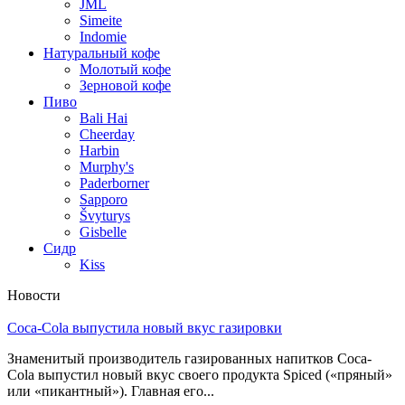
JML
Simeite
Indomie
Натуральный кофе
Молотый кофе
Зерновой кофе
Пиво
Bali Hai
Cheerday
Harbin
Murphy's
Paderborner
Sapporo
Švyturys
Gisbelle
Сидр
Kiss
Новости
Coca-Cola выпустила новый вкус газировки
Знаменитый производитель газированных напитков Coca-
Cola выпустил новый вкус своего продукта Spiced («пряный»
или «пикантный»). Главная его...