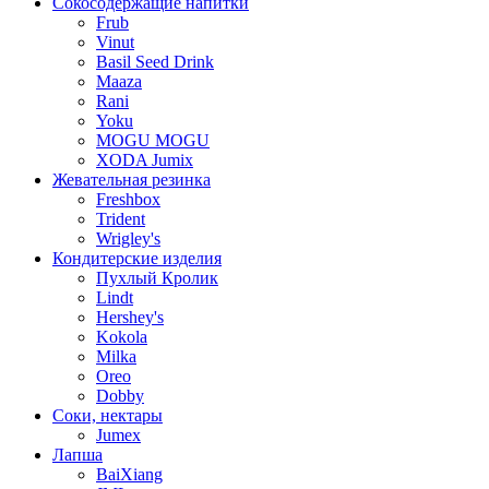
Сокосодержащие напитки
Frub
Vinut
Basil Seed Drink
Maaza
Rani
Yoku
MOGU MOGU
XODA Jumix
Жевательная резинка
Freshbox
Trident
Wrigley's
Кондитерские изделия
Пухлый Кролик
Lindt
Hershey's
Kokola
Milka
Oreo
Dobby
Соки, нектары
Jumex
Лапша
BaiXiang