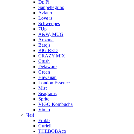
Dr. Pi
Sanpellegrino
Aziano
Love is
Schweppes
7Up
A&W, MUG
Arizona
Barq's
BIG RED
CRAZY MIX
Crush
Delaware
Green
Hawaiian
London Essence
Mist
Seagrams
Sprite
VIGO Kombucha
Vimto
Чай
Frubb
Gurieli
THEBOBAco