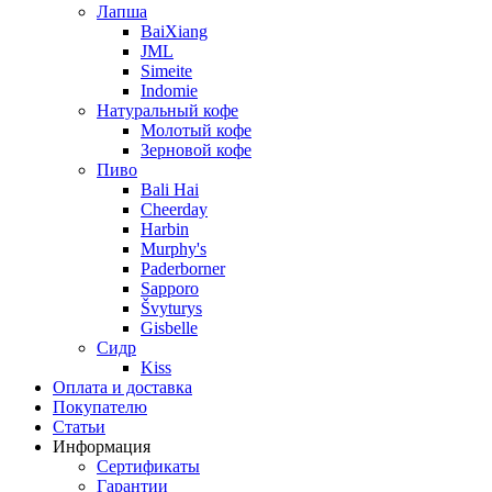
Лапша
BaiXiang
JML
Simeite
Indomie
Натуральный кофе
Молотый кофе
Зерновой кофе
Пиво
Bali Hai
Cheerday
Harbin
Murphy's
Paderborner
Sapporo
Švyturys
Gisbelle
Сидр
Kiss
Оплата и доставка
Покупателю
Статьи
Информация
Сертификаты
Гарантии