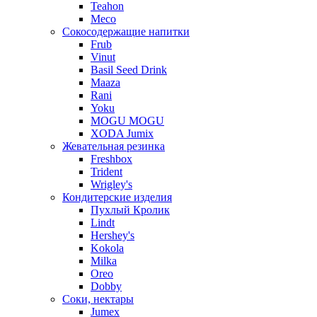
Teahon
Meco
Сокосодержащие напитки
Frub
Vinut
Basil Seed Drink
Maaza
Rani
Yoku
MOGU MOGU
XODA Jumix
Жевательная резинка
Freshbox
Trident
Wrigley's
Кондитерские изделия
Пухлый Кролик
Lindt
Hershey's
Kokola
Milka
Oreo
Dobby
Соки, нектары
Jumex