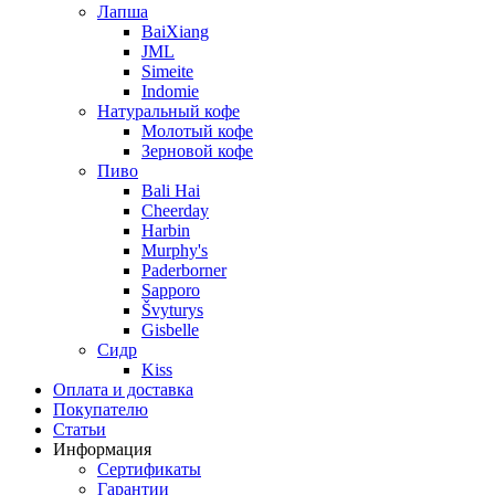
Лапша
BaiXiang
JML
Simeite
Indomie
Натуральный кофе
Молотый кофе
Зерновой кофе
Пиво
Bali Hai
Cheerday
Harbin
Murphy's
Paderborner
Sapporo
Švyturys
Gisbelle
Сидр
Kiss
Оплата и доставка
Покупателю
Статьи
Информация
Сертификаты
Гарантии