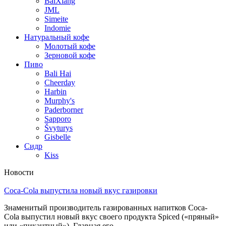
BaiXiang
JML
Simeite
Indomie
Натуральный кофе
Молотый кофе
Зерновой кофе
Пиво
Bali Hai
Cheerday
Harbin
Murphy's
Paderborner
Sapporo
Švyturys
Gisbelle
Сидр
Kiss
Новости
Coca-Cola выпустила новый вкус газировки
Знаменитый производитель газированных напитков Coca-
Cola выпустил новый вкус своего продукта Spiced («пряный»
или «пикантный»). Главная его...