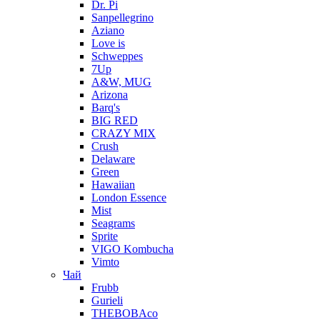
Dr. Pi
Sanpellegrino
Aziano
Love is
Schweppes
7Up
A&W, MUG
Arizona
Barq's
BIG RED
CRAZY MIX
Crush
Delaware
Green
Hawaiian
London Essence
Mist
Seagrams
Sprite
VIGO Kombucha
Vimto
Чай
Frubb
Gurieli
THEBOBAco