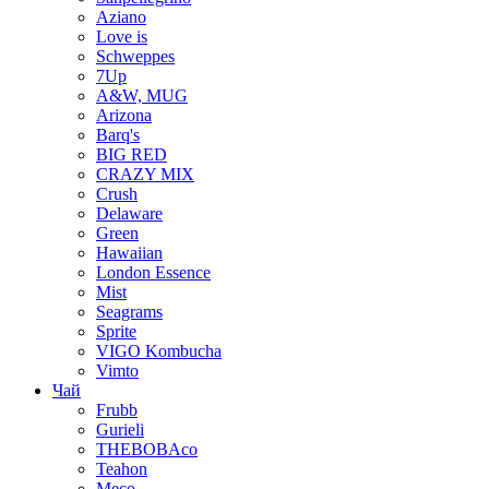
Aziano
Love is
Schweppes
7Up
A&W, MUG
Arizona
Barq's
BIG RED
CRAZY MIX
Crush
Delaware
Green
Hawaiian
London Essence
Mist
Seagrams
Sprite
VIGO Kombucha
Vimto
Чай
Frubb
Gurieli
THEBOBAco
Teahon
Meco