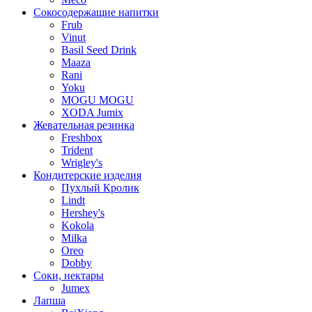
Сокосодержащие напитки
Frub
Vinut
Basil Seed Drink
Maaza
Rani
Yoku
MOGU MOGU
XODA Jumix
Жевательная резинка
Freshbox
Trident
Wrigley's
Кондитерские изделия
Пухлый Кролик
Lindt
Hershey's
Kokola
Milka
Oreo
Dobby
Соки, нектары
Jumex
Лапша