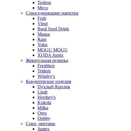
Teahon
Meco
Сокосодержащие напитки
Frub
Vinut
Basil Seed Drink
Maaza
Rani
Yoku
MOGU MOGU
XODA Jumix
Жевательная резинка
Freshbox
Trident
Wrigley's
Кондитерские изделия
Пухлый Кролик
Lindt
Hershey's
Kokola
Milka
Oreo
Dobby
Соки, нектары
Jumex