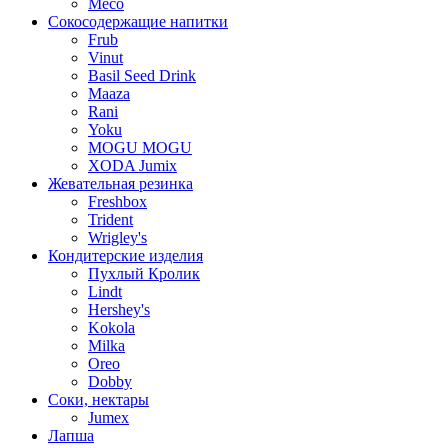
Meco
Сокосодержащие напитки
Frub
Vinut
Basil Seed Drink
Maaza
Rani
Yoku
MOGU MOGU
XODA Jumix
Жевательная резинка
Freshbox
Trident
Wrigley's
Кондитерские изделия
Пухлый Кролик
Lindt
Hershey's
Kokola
Milka
Oreo
Dobby
Соки, нектары
Jumex
Лапша