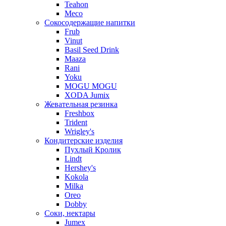
Teahon
Meco
Сокосодержащие напитки
Frub
Vinut
Basil Seed Drink
Maaza
Rani
Yoku
MOGU MOGU
XODA Jumix
Жевательная резинка
Freshbox
Trident
Wrigley's
Кондитерские изделия
Пухлый Кролик
Lindt
Hershey's
Kokola
Milka
Oreo
Dobby
Соки, нектары
Jumex