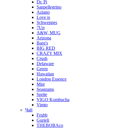
Dr. Pi
Sanpellegrino
Aziano
Love is
Schweppes
7Up
A&W, MUG
Arizona
Barq's
BIG RED
CRAZY MIX
Crush
Delaware
Green
Hawaiian
London Essence
Mist
Seagrams
Sprite
VIGO Kombucha
Vimto
Чай
Frubb
Gurieli
THEBOBAco