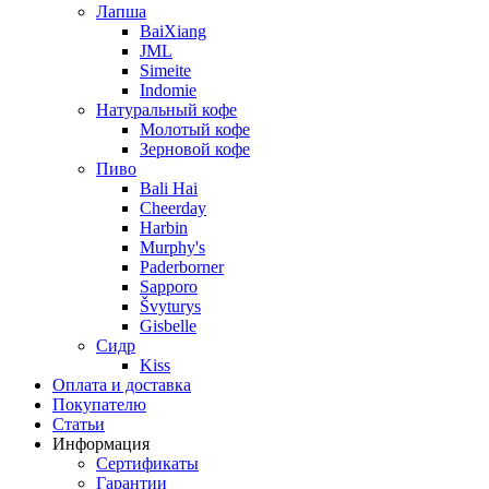
Лапша
BaiXiang
JML
Simeite
Indomie
Натуральный кофе
Молотый кофе
Зерновой кофе
Пиво
Bali Hai
Cheerday
Harbin
Murphy's
Paderborner
Sapporo
Švyturys
Gisbelle
Сидр
Kiss
Оплата и доставка
Покупателю
Статьи
Информация
Сертификаты
Гарантии