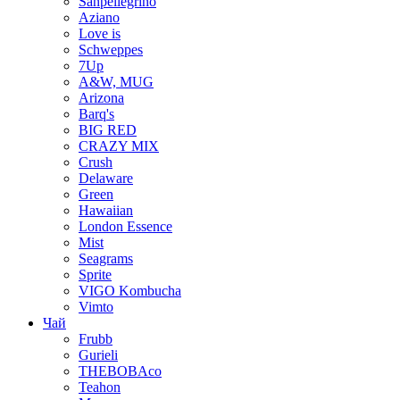
Sanpellegrino
Aziano
Love is
Schweppes
7Up
A&W, MUG
Arizona
Barq's
BIG RED
CRAZY MIX
Crush
Delaware
Green
Hawaiian
London Essence
Mist
Seagrams
Sprite
VIGO Kombucha
Vimto
Чай
Frubb
Gurieli
THEBOBAco
Teahon