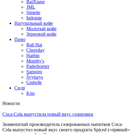
BaiXiang
JML
Simeite
Indomie
Натуральный кофе
Молотый кофе
Зерновой кофе
Пиво
Bali Hai
Cheerday
Harbin
Murphy's
Paderborner
Sapporo
Švyturys
Gisbelle
Сидр
Kiss
Новости
Coca-Cola выпустила новый вкус газировки
Знаменитый производитель газированных напитков Coca-
Cola выпустил новый вкус своего продукта Spiced («пряный»