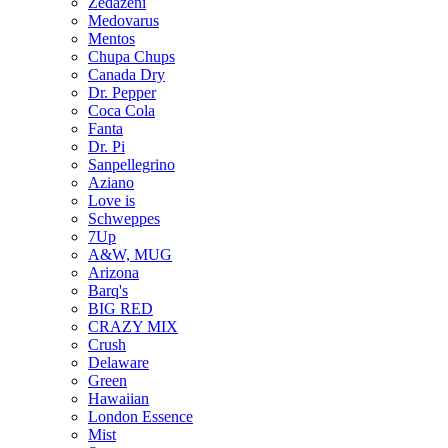
Zedazeni
Medovarus
Mentos
Chupa Chups
Canada Dry
Dr. Pepper
Coca Cola
Fanta
Dr. Pi
Sanpellegrino
Aziano
Love is
Schweppes
7Up
A&W, MUG
Arizona
Barq's
BIG RED
CRAZY MIX
Crush
Delaware
Green
Hawaiian
London Essence
Mist