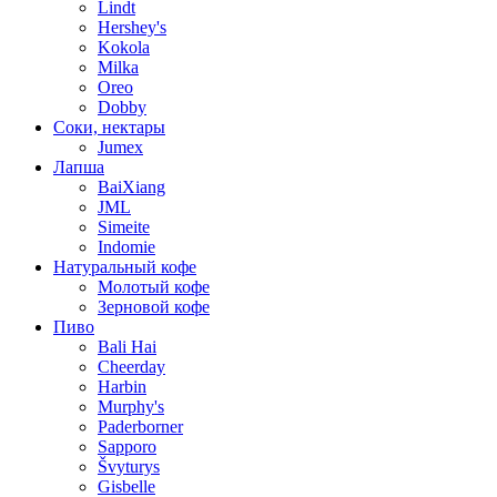
Lindt
Hershey's
Kokola
Milka
Oreo
Dobby
Соки, нектары
Jumex
Лапша
BaiXiang
JML
Simeite
Indomie
Натуральный кофе
Молотый кофе
Зерновой кофе
Пиво
Bali Hai
Cheerday
Harbin
Murphy's
Paderborner
Sapporo
Švyturys
Gisbelle