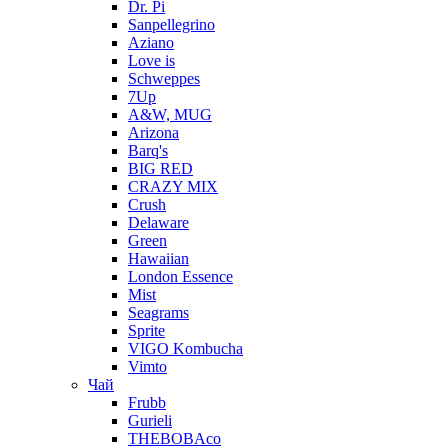
Dr. Pi
Sanpellegrino
Aziano
Love is
Schweppes
7Up
A&W, MUG
Arizona
Barq's
BIG RED
CRAZY MIX
Crush
Delaware
Green
Hawaiian
London Essence
Mist
Seagrams
Sprite
VIGO Kombucha
Vimto
Чай
Frubb
Gurieli
THEBOBAco