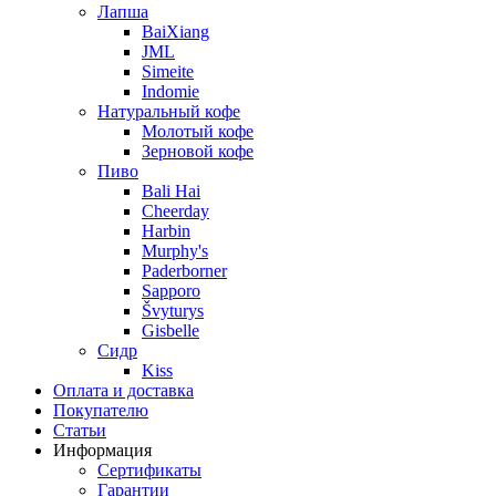
Лапша
BaiXiang
JML
Simeite
Indomie
Натуральный кофе
Молотый кофе
Зерновой кофе
Пиво
Bali Hai
Cheerday
Harbin
Murphy's
Paderborner
Sapporo
Švyturys
Gisbelle
Сидр
Kiss
Оплата и доставка
Покупателю
Статьи
Информация
Сертификаты
Гарантии