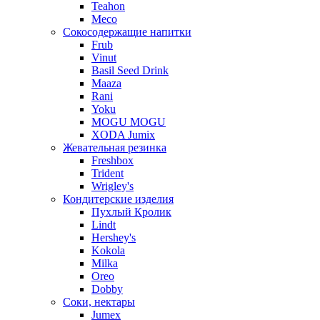
Teahon
Meco
Сокосодержащие напитки
Frub
Vinut
Basil Seed Drink
Maaza
Rani
Yoku
MOGU MOGU
XODA Jumix
Жевательная резинка
Freshbox
Trident
Wrigley's
Кондитерские изделия
Пухлый Кролик
Lindt
Hershey's
Kokola
Milka
Oreo
Dobby
Соки, нектары
Jumex