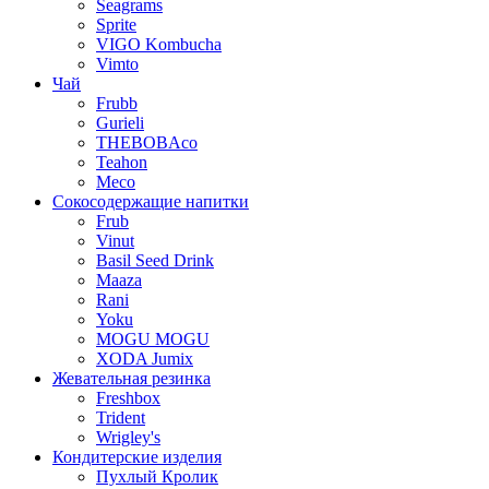
Seagrams
Sprite
VIGO Kombucha
Vimto
Чай
Frubb
Gurieli
THEBOBAco
Teahon
Meco
Сокосодержащие напитки
Frub
Vinut
Basil Seed Drink
Maaza
Rani
Yoku
MOGU MOGU
XODA Jumix
Жевательная резинка
Freshbox
Trident
Wrigley's
Кондитерские изделия
Пухлый Кролик