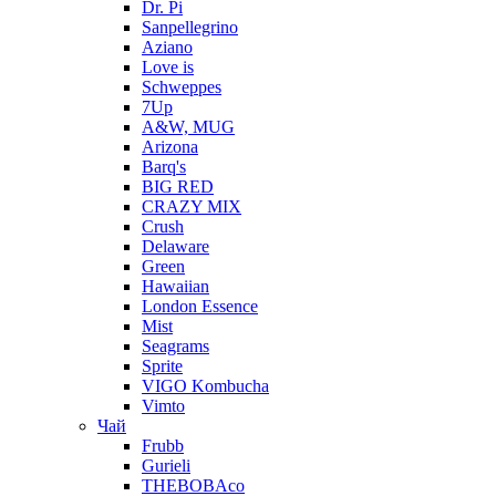
Dr. Pi
Sanpellegrino
Aziano
Love is
Schweppes
7Up
A&W, MUG
Arizona
Barq's
BIG RED
CRAZY MIX
Crush
Delaware
Green
Hawaiian
London Essence
Mist
Seagrams
Sprite
VIGO Kombucha
Vimto
Чай
Frubb
Gurieli
THEBOBAco