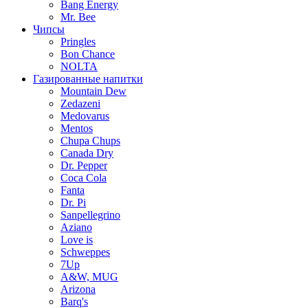
Bang Energy
Mr. Bee
Чипсы
Pringles
Bon Chance
NOLTA
Газированные напитки
Mountain Dew
Zedazeni
Medovarus
Mentos
Chupa Chups
Canada Dry
Dr. Pepper
Coca Cola
Fanta
Dr. Pi
Sanpellegrino
Aziano
Love is
Schweppes
7Up
A&W, MUG
Arizona
Barq's