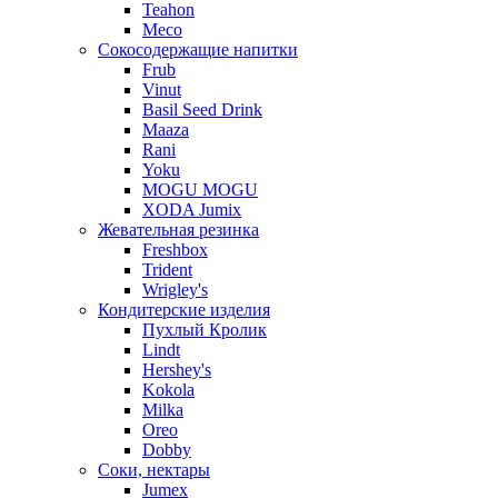
Teahon
Meco
Сокосодержащие напитки
Frub
Vinut
Basil Seed Drink
Maaza
Rani
Yoku
MOGU MOGU
XODA Jumix
Жевательная резинка
Freshbox
Trident
Wrigley's
Кондитерские изделия
Пухлый Кролик
Lindt
Hershey's
Kokola
Milka
Oreo
Dobby
Соки, нектары
Jumex