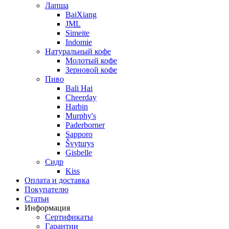
Лапша
BaiXiang
JML
Simeite
Indomie
Натуральный кофе
Молотый кофе
Зерновой кофе
Пиво
Bali Hai
Cheerday
Harbin
Murphy's
Paderborner
Sapporo
Švyturys
Gisbelle
Сидр
Kiss
Оплата и доставка
Покупателю
Статьи
Информация
Сертификаты
Гарантии