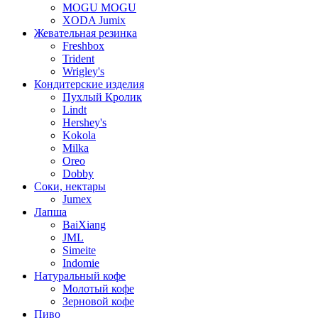
MOGU MOGU
XODA Jumix
Жевательная резинка
Freshbox
Trident
Wrigley's
Кондитерские изделия
Пухлый Кролик
Lindt
Hershey's
Kokola
Milka
Oreo
Dobby
Соки, нектары
Jumex
Лапша
BaiXiang
JML
Simeite
Indomie
Натуральный кофе
Молотый кофе
Зерновой кофе
Пиво