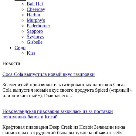
Bali Hai
Cheerday
Harbin
Murphy's
Paderborner
Sapporo
Švyturys
Gisbelle
Сидр
Kiss
Новости
Coca-Cola выпустила новый вкус газировки
Знаменитый производитель газированных напитков Coca-
Cola выпустил новый вкус своего продукта Spiced («пряный»
или «пикантный»). Главная его...
Новозеландская пивоварня закрылась из-за поставки
лопнувших банок в Китай
Крафтовая пивоварня Deep Creek из Новой Зеландии из-за
финансовых затруднений была вынуждена объявить себя