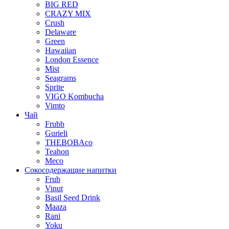
BIG RED
CRAZY MIX
Crush
Delaware
Green
Hawaiian
London Essence
Mist
Seagrams
Sprite
VIGO Kombucha
Vimto
Чай
Frubb
Gurieli
THEBOBAco
Teahon
Meco
Сокосодержащие напитки
Frub
Vinut
Basil Seed Drink
Maaza
Rani
Yoku