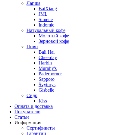
Лапша
BaiXiang
JML
Simeite
Indomie
Натуральный кофе
Молотый кофе
Зерновой кофе
Пиво
Bali Hai
Cheerday
Harbin
Murphy's
Paderborner
Sapporo
Švyturys
Gisbelle
Сидр
Kiss
Оплата и доставка
Покупателю
Статьи
Информация
Сертификаты
Гарантии