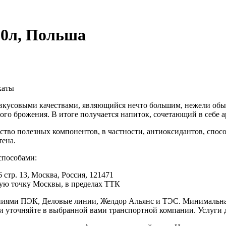
30л, Польша
каты
вкусовыми качествами, являющийся нечто большим, нежели обыч
ого брожения. В итоге получается напиток, сочетающий в себе 
ство полезных компонентов, в частности, антиоксидантов, сп
тена.
способами:
 стр. 13, Москва, Россия, 121471
юбую точку Москвы, в пределах ТТК
иями ПЭК, Деловые линии, Желдор Альянс и ТЭС. Минимальная с
ки уточняйте в выбранной вами транспортной компании. Услуги 