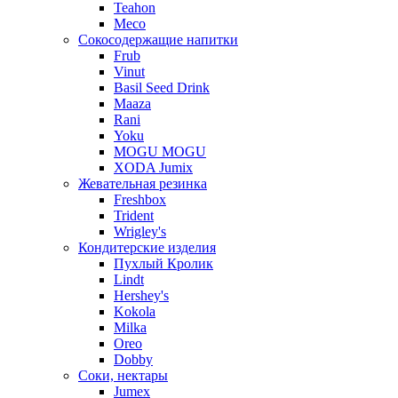
Teahon
Meco
Сокосодержащие напитки
Frub
Vinut
Basil Seed Drink
Maaza
Rani
Yoku
MOGU MOGU
XODA Jumix
Жевательная резинка
Freshbox
Trident
Wrigley's
Кондитерские изделия
Пухлый Кролик
Lindt
Hershey's
Kokola
Milka
Oreo
Dobby
Соки, нектары
Jumex