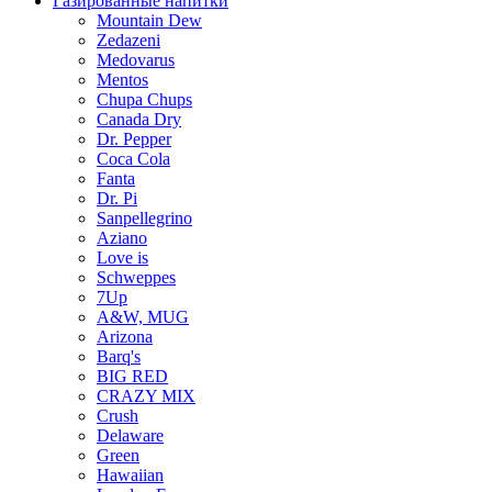
Газированные напитки
Mountain Dew
Zedazeni
Medovarus
Mentos
Chupa Chups
Canada Dry
Dr. Pepper
Coca Cola
Fanta
Dr. Pi
Sanpellegrino
Aziano
Love is
Schweppes
7Up
A&W, MUG
Arizona
Barq's
BIG RED
CRAZY MIX
Crush
Delaware
Green
Hawaiian