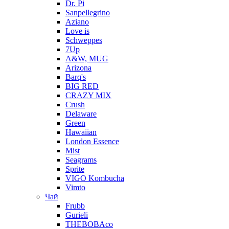
Dr. Pi
Sanpellegrino
Aziano
Love is
Schweppes
7Up
A&W, MUG
Arizona
Barq's
BIG RED
CRAZY MIX
Crush
Delaware
Green
Hawaiian
London Essence
Mist
Seagrams
Sprite
VIGO Kombucha
Vimto
Чай
Frubb
Gurieli
THEBOBAco