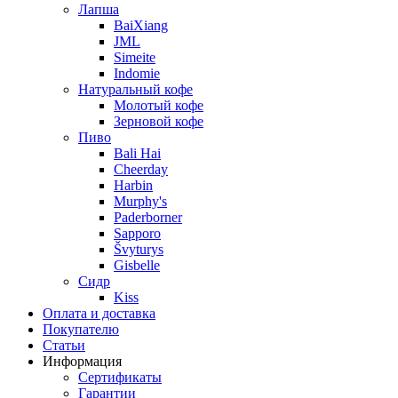
Лапша
BaiXiang
JML
Simeite
Indomie
Натуральный кофе
Молотый кофе
Зерновой кофе
Пиво
Bali Hai
Cheerday
Harbin
Murphy's
Paderborner
Sapporo
Švyturys
Gisbelle
Сидр
Kiss
Оплата и доставка
Покупателю
Статьи
Информация
Сертификаты
Гарантии