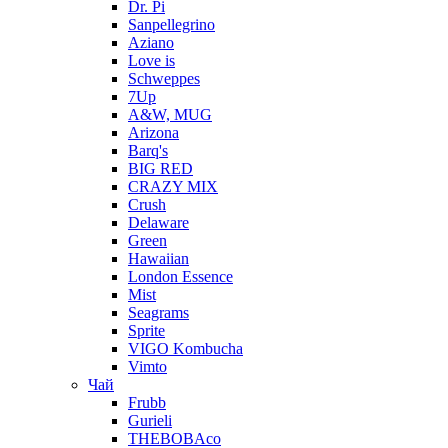
Dr. Pi
Sanpellegrino
Aziano
Love is
Schweppes
7Up
A&W, MUG
Arizona
Barq's
BIG RED
CRAZY MIX
Crush
Delaware
Green
Hawaiian
London Essence
Mist
Seagrams
Sprite
VIGO Kombucha
Vimto
Чай
Frubb
Gurieli
THEBOBAco