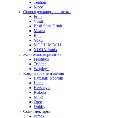
Teahon
Meco
Сокосодержащие напитки
Frub
Vinut
Basil Seed Drink
Maaza
Rani
Yoku
MOGU MOGU
XODA Jumix
Жевательная резинка
Freshbox
Trident
Wrigley's
Кондитерские изделия
Пухлый Кролик
Lindt
Hershey's
Kokola
Milka
Oreo
Dobby
Соки, нектары
Jumex