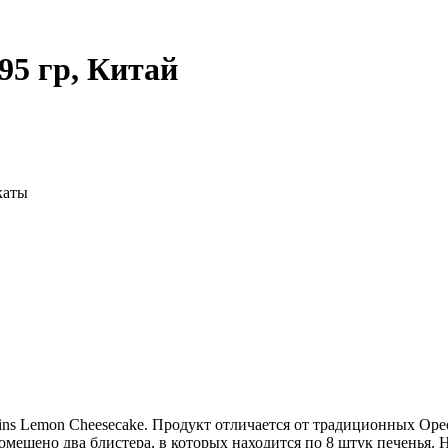
95 гр, Китай
каты
ns Lemon Cheesecake. Продукт отличается от традиционных Оре
помещено два блистера, в которых находится по 8 штук печенья