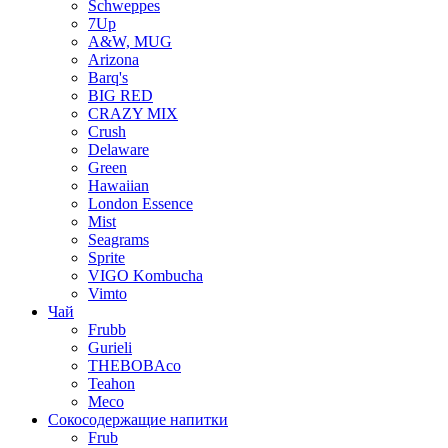
Schweppes
7Up
A&W, MUG
Arizona
Barq's
BIG RED
CRAZY MIX
Crush
Delaware
Green
Hawaiian
London Essence
Mist
Seagrams
Sprite
VIGO Kombucha
Vimto
Чай
Frubb
Gurieli
THEBOBAco
Teahon
Meco
Сокосодержащие напитки
Frub