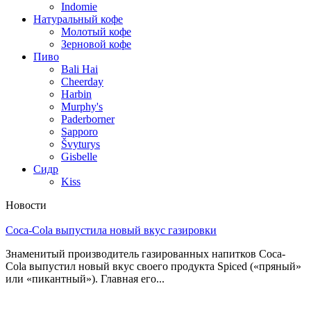
Indomie
Натуральный кофе
Молотый кофе
Зерновой кофе
Пиво
Bali Hai
Cheerday
Harbin
Murphy's
Paderborner
Sapporo
Švyturys
Gisbelle
Сидр
Kiss
Новости
Coca-Cola выпустила новый вкус газировки
Знаменитый производитель газированных напитков Coca-
Cola выпустил новый вкус своего продукта Spiced («пряный»
или «пикантный»). Главная его...