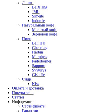
Лапша
BaiXiang
JML
Simeite
Indomie
Натуральный кофе
Молотый кофе
Зерновой кофе
Пиво
Bali Hai
Cheerday
Harbin
Murphy's
Paderborner
Sapporo
Švyturys
Gisbelle
Сидр
Kiss
Оплата и доставка
Покупателю
Статьи
Информация
Сертификаты
Гарантии