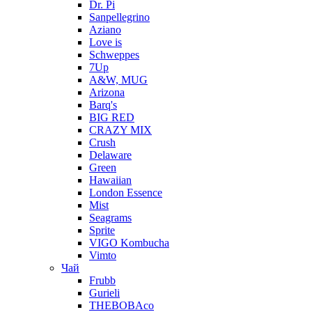
Dr. Pi
Sanpellegrino
Aziano
Love is
Schweppes
7Up
A&W, MUG
Arizona
Barq's
BIG RED
CRAZY MIX
Crush
Delaware
Green
Hawaiian
London Essence
Mist
Seagrams
Sprite
VIGO Kombucha
Vimto
Чай
Frubb
Gurieli
THEBOBAco