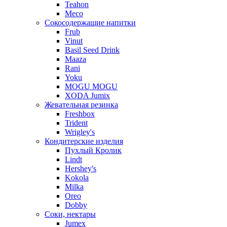
Teahon
Meco
Сокосодержащие напитки
Frub
Vinut
Basil Seed Drink
Maaza
Rani
Yoku
MOGU MOGU
XODA Jumix
Жевательная резинка
Freshbox
Trident
Wrigley's
Кондитерские изделия
Пухлый Кролик
Lindt
Hershey's
Kokola
Milka
Oreo
Dobby
Соки, нектары
Jumex