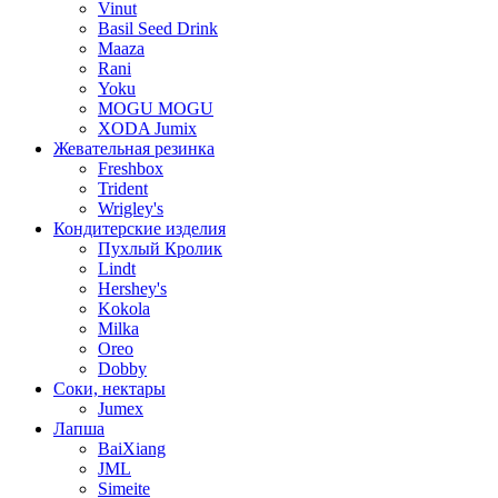
Vinut
Basil Seed Drink
Maaza
Rani
Yoku
MOGU MOGU
XODA Jumix
Жевательная резинка
Freshbox
Trident
Wrigley's
Кондитерские изделия
Пухлый Кролик
Lindt
Hershey's
Kokola
Milka
Oreo
Dobby
Соки, нектары
Jumex
Лапша
BaiXiang
JML
Simeite