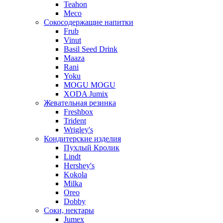
Teahon
Meco
Сокосодержащие напитки
Frub
Vinut
Basil Seed Drink
Maaza
Rani
Yoku
MOGU MOGU
XODA Jumix
Жевательная резинка
Freshbox
Trident
Wrigley's
Кондитерские изделия
Пухлый Кролик
Lindt
Hershey's
Kokola
Milka
Oreo
Dobby
Соки, нектары
Jumex