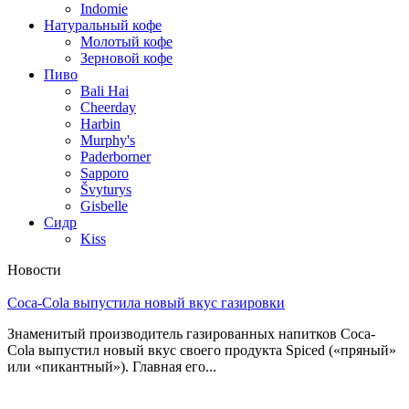
Indomie
Натуральный кофе
Молотый кофе
Зерновой кофе
Пиво
Bali Hai
Cheerday
Harbin
Murphy's
Paderborner
Sapporo
Švyturys
Gisbelle
Сидр
Kiss
Новости
Coca-Cola выпустила новый вкус газировки
Знаменитый производитель газированных напитков Coca-
Cola выпустил новый вкус своего продукта Spiced («пряный»
или «пикантный»). Главная его...