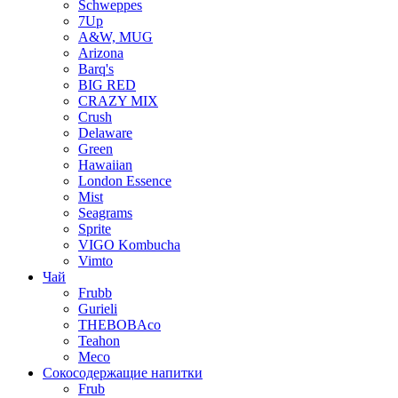
Schweppes
7Up
A&W, MUG
Arizona
Barq's
BIG RED
CRAZY MIX
Crush
Delaware
Green
Hawaiian
London Essence
Mist
Seagrams
Sprite
VIGO Kombucha
Vimto
Чай
Frubb
Gurieli
THEBOBAco
Teahon
Meco
Сокосодержащие напитки
Frub