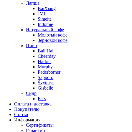
Лапша
BaiXiang
JML
Simeite
Indomie
Натуральный кофе
Молотый кофе
Зерновой кофе
Пиво
Bali Hai
Cheerday
Harbin
Murphy's
Paderborner
Sapporo
Švyturys
Gisbelle
Сидр
Kiss
Оплата и доставка
Покупателю
Статьи
Информация
Сертификаты
Гарантии