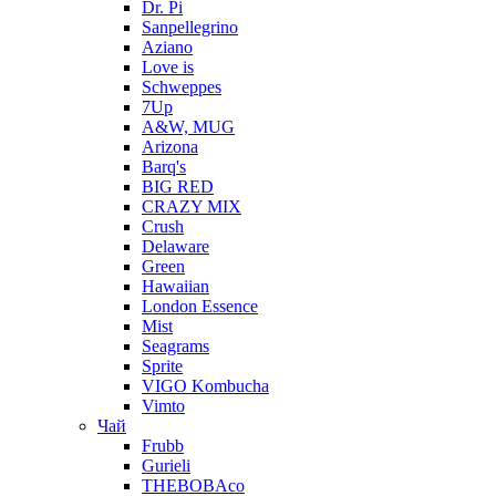
Dr. Pi
Sanpellegrino
Aziano
Love is
Schweppes
7Up
A&W, MUG
Arizona
Barq's
BIG RED
CRAZY MIX
Crush
Delaware
Green
Hawaiian
London Essence
Mist
Seagrams
Sprite
VIGO Kombucha
Vimto
Чай
Frubb
Gurieli
THEBOBAco