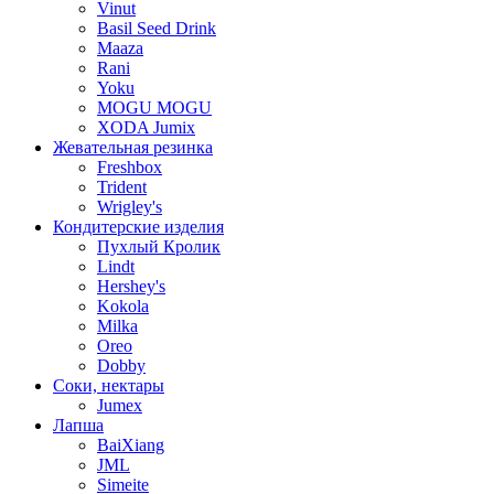
Vinut
Basil Seed Drink
Maaza
Rani
Yoku
MOGU MOGU
XODA Jumix
Жевательная резинка
Freshbox
Trident
Wrigley's
Кондитерские изделия
Пухлый Кролик
Lindt
Hershey's
Kokola
Milka
Oreo
Dobby
Соки, нектары
Jumex
Лапша
BaiXiang
JML
Simeite