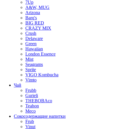
7Up
A&W, MUG
Arizona
Barq's
BIG RED
CRAZY MIX
Crush
Delaware
Green
Hawaiian
London Essence
Mist
Seagrams
Sprite
VIGO Kombucha
Vimto
Чай
Frubb
Gurieli
THEBOBAco
Teahon
Meco
Сокосодержащие напитки
Frub
Vinut