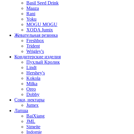
Basil Seed Drink
Maaza
Rani
Yoku
MOGU MOGU
XODA Jumix
Жевательная резинка
Freshbox
Trident
Wrigley's
Кондитерские изделия
Пухлый Кролик
Lindt
Hershey's
Kokola
Milka
Oreo
Dobby
Соки, нектары
Jumex
Лапша
BaiXiang
JML
Simeite
Indomie