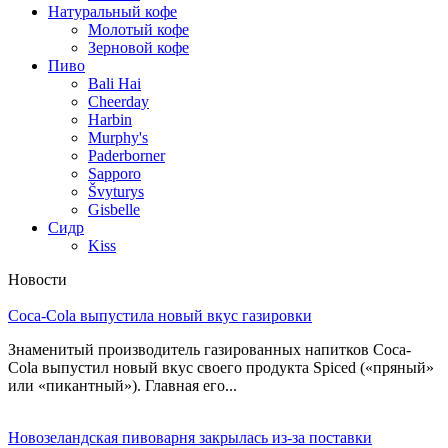
Натуральный кофе
Молотый кофе
Зерновой кофе
Пиво
Bali Hai
Cheerday
Harbin
Murphy's
Paderborner
Sapporo
Švyturys
Gisbelle
Сидр
Kiss
Новости
Coca-Cola выпустила новый вкус газировки
Знаменитый производитель газированных напитков Coca-
Cola выпустил новый вкус своего продукта Spiced («пряный»
или «пикантный»). Главная его...
Новозеландская пивоварня закрылась из-за поставки