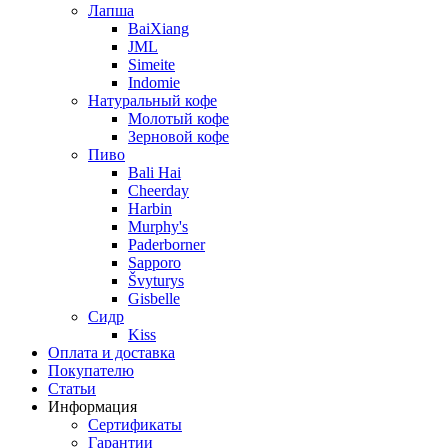
Лапша
BaiXiang
JML
Simeite
Indomie
Натуральный кофе
Молотый кофе
Зерновой кофе
Пиво
Bali Hai
Cheerday
Harbin
Murphy's
Paderborner
Sapporo
Švyturys
Gisbelle
Сидр
Kiss
Оплата и доставка
Покупателю
Статьи
Информация
Сертификаты
Гарантии