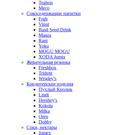
Teahon
Meco
Сокосодержащие напитки
Frub
Vinut
Basil Seed Drink
Maaza
Rani
Yoku
MOGU MOGU
XODA Jumix
Жевательная резинка
Freshbox
Trident
Wrigley's
Кондитерские изделия
Пухлый Кролик
Lindt
Hershey's
Kokola
Milka
Oreo
Dobby
Соки, нектары
Jumex