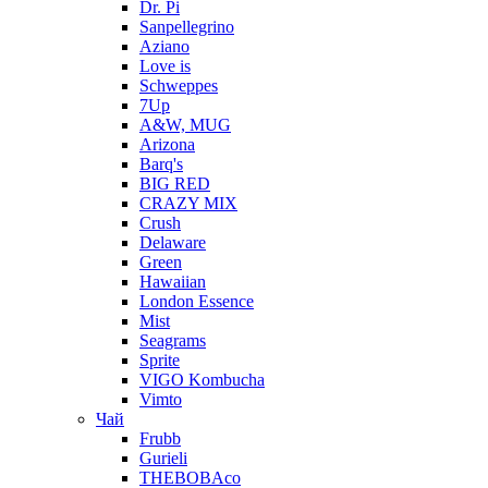
Dr. Pi
Sanpellegrino
Aziano
Love is
Schweppes
7Up
A&W, MUG
Arizona
Barq's
BIG RED
CRAZY MIX
Crush
Delaware
Green
Hawaiian
London Essence
Mist
Seagrams
Sprite
VIGO Kombucha
Vimto
Чай
Frubb
Gurieli
THEBOBAco