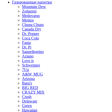
Газированные напитки
Mountain Dew
Zedazeni
Medovarus
Mentos
Chupa Chups
Canada Dry
Dr. Pepper
Coca Cola
Fanta
Dr. Pi
Sanpellegrino
Aziano
Love is
Schweppes
7Up
A&W, MUG
Arizona
Barq's
BIG RED
CRAZY MIX
Crush
Delaware
Green
Hawaiian