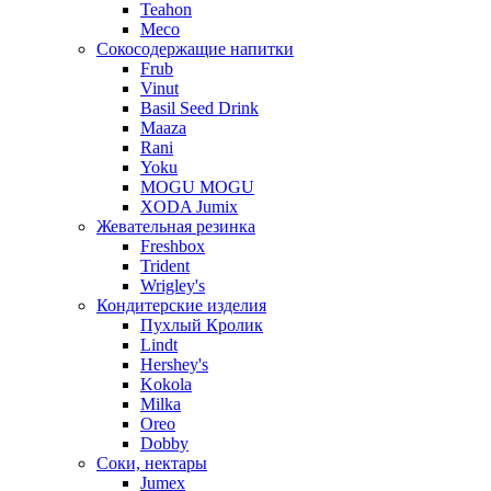
Teahon
Meco
Сокосодержащие напитки
Frub
Vinut
Basil Seed Drink
Maaza
Rani
Yoku
MOGU MOGU
XODA Jumix
Жевательная резинка
Freshbox
Trident
Wrigley's
Кондитерские изделия
Пухлый Кролик
Lindt
Hershey's
Kokola
Milka
Oreo
Dobby
Соки, нектары
Jumex