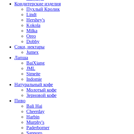
Кондитерские изделия
Пухлый Кролик
Lindt
Hershey's
Kokola
Milka
Oreo
Dobby
Соки, нектары
Jumex
Лапша
BaiXiang
JML
Simeite
Indomie
Натуральный кофе
Молотый кофе
Зерновой кофе
Пиво
Bali Hai
Cheerday
Harbin
Murphy's
Paderborner
Sapporo