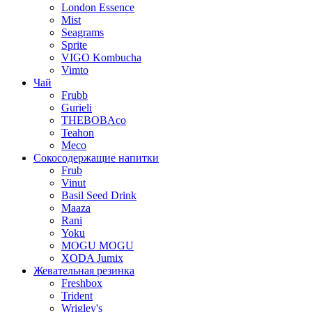
London Essence
Mist
Seagrams
Sprite
VIGO Kombucha
Vimto
Чай
Frubb
Gurieli
THEBOBAco
Teahon
Meco
Сокосодержащие напитки
Frub
Vinut
Basil Seed Drink
Maaza
Rani
Yoku
MOGU MOGU
XODA Jumix
Жевательная резинка
Freshbox
Trident
Wrigley's