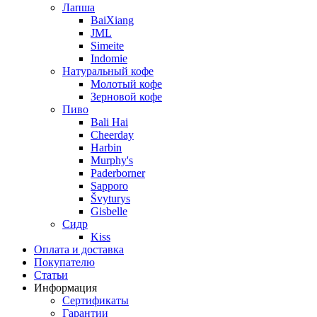
Лапша
BaiXiang
JML
Simeite
Indomie
Натуральный кофе
Молотый кофе
Зерновой кофе
Пиво
Bali Hai
Cheerday
Harbin
Murphy's
Paderborner
Sapporo
Švyturys
Gisbelle
Сидр
Kiss
Оплата и доставка
Покупателю
Статьи
Информация
Сертификаты
Гарантии