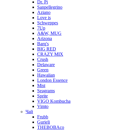
Dr. Pi
Sanpellegrino
Aziano
Love is
Schweppes
7Up
A&W, MUG
Arizona
Barq's
BIG RED
CRAZY MIX
Crush
Delaware
Green
Hawaiian
London Essence
Mist
Seagrams
Sprite
VIGO Kombucha
Vimto
Чай
Frubb
Gurieli
THEBOBAco