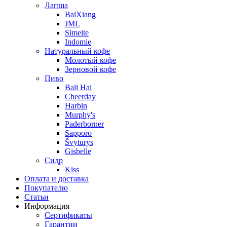
Лапша
BaiXiang
JML
Simeite
Indomie
Натуральный кофе
Молотый кофе
Зерновой кофе
Пиво
Bali Hai
Cheerday
Harbin
Murphy's
Paderborner
Sapporo
Švyturys
Gisbelle
Сидр
Kiss
Оплата и доставка
Покупателю
Статьи
Информация
Сертификаты
Гарантии