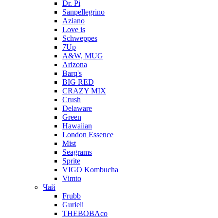
Dr. Pi
Sanpellegrino
Aziano
Love is
Schweppes
7Up
A&W, MUG
Arizona
Barq's
BIG RED
CRAZY MIX
Crush
Delaware
Green
Hawaiian
London Essence
Mist
Seagrams
Sprite
VIGO Kombucha
Vimto
Чай
Frubb
Gurieli
THEBOBAco