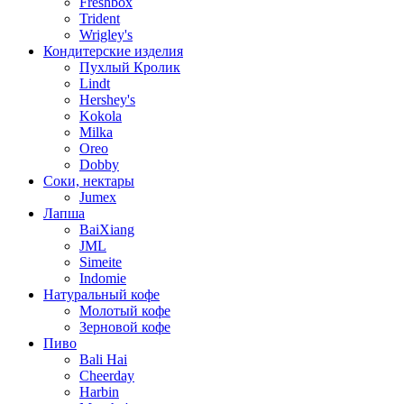
Freshbox
Trident
Wrigley's
Кондитерские изделия
Пухлый Кролик
Lindt
Hershey's
Kokola
Milka
Oreo
Dobby
Соки, нектары
Jumex
Лапша
BaiXiang
JML
Simeite
Indomie
Натуральный кофе
Молотый кофе
Зерновой кофе
Пиво
Bali Hai
Cheerday
Harbin