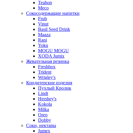
Teahon
Meco
Сокосодержащие напитки
Frub
Vinut
Basil Seed Drink
Maaza
Rani
Yoku
MOGU MOGU
XODA Jumix
Жевательная резинка
Freshbox
Trident
Wrigley's
Кондитерские изделия
Пухлый Кролик
Lindt
Hershey's
Kokola
Milka
Oreo
Dobby
Соки, нектары
Jumex