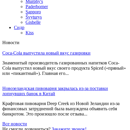
Murphy's
Paderborner
Sapporo
Švyturys
Gisbelle
Сидр
Kiss
Новости
Coca-Cola выпустила новый вкус газировки
Знаменитый производитель газированных напитков Coca-
Cola выпустил новый вкус своего продукта Spiced («пряный»
или «пикантный»). Главная его...
Новозеландская пивоварня закрылась из-за поставки
лопнувших банок в Китай
Крафтовая пивоварня Deep Creek из Новой Зеландии из-за
финансовых затруднений была вынуждена объявить себя
банкротом. Это произошло после отзыва...
Все новости
Не смогли дозвониться?
Закажите звонок!