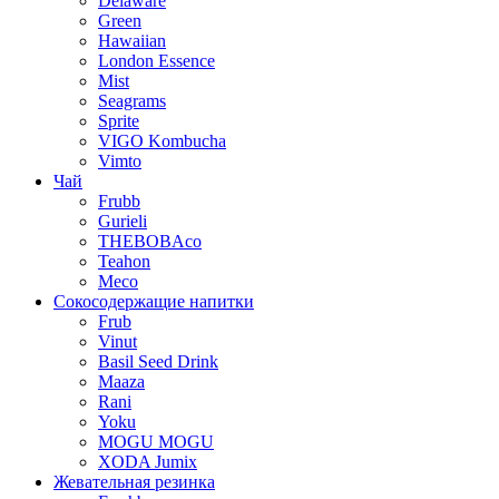
Delaware
Green
Hawaiian
London Essence
Mist
Seagrams
Sprite
VIGO Kombucha
Vimto
Чай
Frubb
Gurieli
THEBOBAco
Teahon
Meco
Сокосодержащие напитки
Frub
Vinut
Basil Seed Drink
Maaza
Rani
Yoku
MOGU MOGU
XODA Jumix
Жевательная резинка