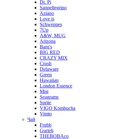
Dr. Pi
Sanpellegrino
Aziano
Love is
Schweppes
7Up
A&W, MUG
Arizona
Barq's
BIG RED
CRAZY MIX
Crush
Delaware
Green
Hawaiian
London Essence
Mist
Seagrams
Sprite
VIGO Kombucha
Vimto
Чай
Frubb
Gurieli
THEBOBAco