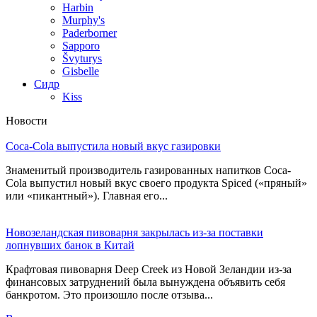
Harbin
Murphy's
Paderborner
Sapporo
Švyturys
Gisbelle
Сидр
Kiss
Новости
Coca-Cola выпустила новый вкус газировки
Знаменитый производитель газированных напитков Coca-
Cola выпустил новый вкус своего продукта Spiced («пряный»
или «пикантный»). Главная его...
Новозеландская пивоварня закрылась из-за поставки
лопнувших банок в Китай
Крафтовая пивоварня Deep Creek из Новой Зеландии из-за
финансовых затруднений была вынуждена объявить себя
банкротом. Это произошло после отзыва...