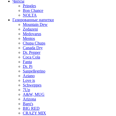
Чипсы
Pringles
Bon Chance
NOLTA
Газированные напитки
Mountain Dew
Zedazeni
Medovarus
Mentos
Chupa Chups
Canada Dry
Dr. Pepper
Coca Cola
Fanta
Dr. Pi
Sanpellegrino
Aziano
Love is
Schweppes
7Up
A&W, MUG
Arizona
Barq's
BIG RED
CRAZY MIX