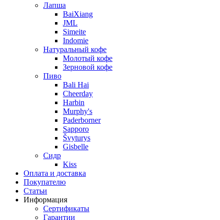
Лапша
BaiXiang
JML
Simeite
Indomie
Натуральный кофе
Молотый кофе
Зерновой кофе
Пиво
Bali Hai
Cheerday
Harbin
Murphy's
Paderborner
Sapporo
Švyturys
Gisbelle
Сидр
Kiss
Оплата и доставка
Покупателю
Статьи
Информация
Сертификаты
Гарантии