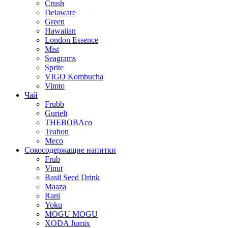
Crush
Delaware
Green
Hawaiian
London Essence
Mist
Seagrams
Sprite
VIGO Kombucha
Vimto
Чай
Frubb
Gurieli
THEBOBAco
Teahon
Meco
Сокосодержащие напитки
Frub
Vinut
Basil Seed Drink
Maaza
Rani
Yoku
MOGU MOGU
XODA Jumix