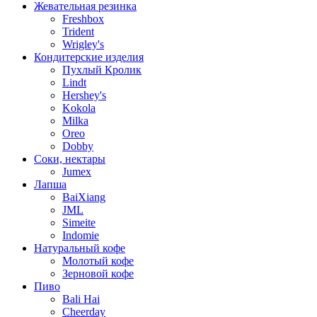
Жевательная резинка
Freshbox
Trident
Wrigley's
Кондитерские изделия
Пухлый Кролик
Lindt
Hershey's
Kokola
Milka
Oreo
Dobby
Соки, нектары
Jumex
Лапша
BaiXiang
JML
Simeite
Indomie
Натуральный кофе
Молотый кофе
Зерновой кофе
Пиво
Bali Hai
Cheerday