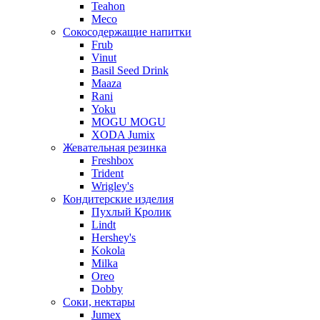
Teahon
Meco
Сокосодержащие напитки
Frub
Vinut
Basil Seed Drink
Maaza
Rani
Yoku
MOGU MOGU
XODA Jumix
Жевательная резинка
Freshbox
Trident
Wrigley's
Кондитерские изделия
Пухлый Кролик
Lindt
Hershey's
Kokola
Milka
Oreo
Dobby
Соки, нектары
Jumex