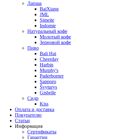
Лапша
BaiXiang
JML
Simeite
Indomie
Натуральный кофе
Молотый кофе
Зерновой кофе
Пиво
Bali Hai
Cheerday
Harbin
Murphy's
Paderborner
Sapporo
Švyturys
Gisbelle
Сидр
Kiss
Оплата и доставка
Покупателю
Статьи
Информация
Сертификаты
Гарантии