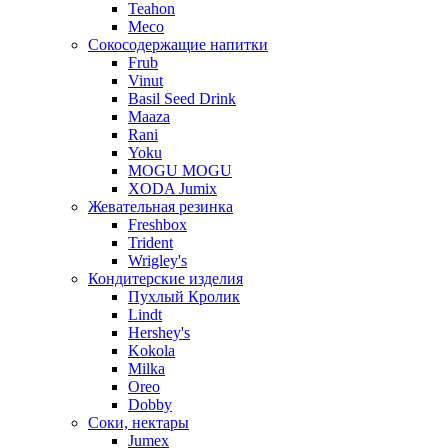
Teahon
Meco
Сокосодержащие напитки
Frub
Vinut
Basil Seed Drink
Maaza
Rani
Yoku
MOGU MOGU
XODA Jumix
Жевательная резинка
Freshbox
Trident
Wrigley's
Кондитерские изделия
Пухлый Кролик
Lindt
Hershey's
Kokola
Milka
Oreo
Dobby
Соки, нектары
Jumex