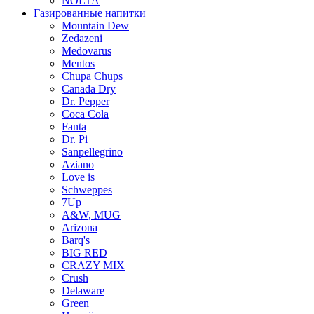
NOLTA
Газированные напитки
Mountain Dew
Zedazeni
Medovarus
Mentos
Chupa Chups
Canada Dry
Dr. Pepper
Coca Cola
Fanta
Dr. Pi
Sanpellegrino
Aziano
Love is
Schweppes
7Up
A&W, MUG
Arizona
Barq's
BIG RED
CRAZY MIX
Crush
Delaware
Green