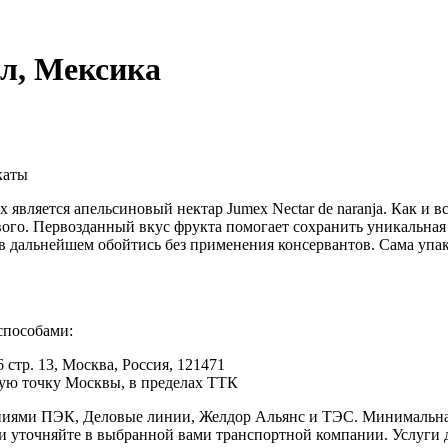
0л, Мексика
каты
вляется апельсиновый нектар Jumex Nectar de naranja. Как и в
вого. Первозданный вкус фрукта помогает сохранить уникальная
 в дальнейшем обойтись без применения консервантов. Сама упак
способами:
 стр. 13, Москва, Россия, 121471
юбую точку Москвы, в пределах ТТК
иями ПЭК, Деловые линии, Желдор Альянс и ТЭС. Минимальная с
ки уточняйте в выбранной вами транспортной компании. Услуги 