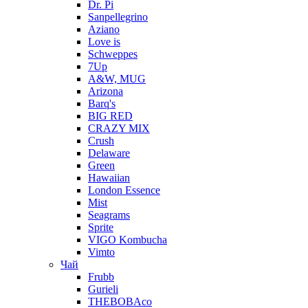
Dr. Pi
Sanpellegrino
Aziano
Love is
Schweppes
7Up
A&W, MUG
Arizona
Barq's
BIG RED
CRAZY MIX
Crush
Delaware
Green
Hawaiian
London Essence
Mist
Seagrams
Sprite
VIGO Kombucha
Vimto
Чай
Frubb
Gurieli
THEBOBAco