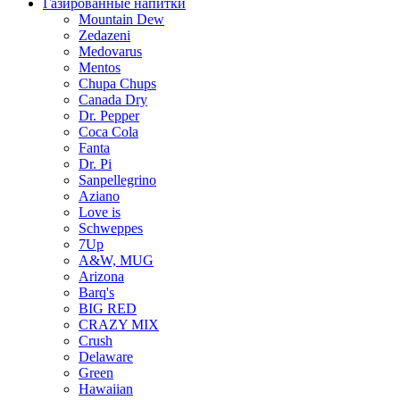
Газированные напитки
Mountain Dew
Zedazeni
Medovarus
Mentos
Chupa Chups
Canada Dry
Dr. Pepper
Coca Cola
Fanta
Dr. Pi
Sanpellegrino
Aziano
Love is
Schweppes
7Up
A&W, MUG
Arizona
Barq's
BIG RED
CRAZY MIX
Crush
Delaware
Green
Hawaiian