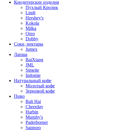
Кондитерские изделия
Пухлый Кролик
Lindt
Hershey's
Kokola
Milka
Oreo
Dobby
Соки, нектары
Jumex
Лапша
BaiXiang
JML
Simeite
Indomie
Натуральный кофе
Молотый кофе
Зерновой кофе
Пиво
Bali Hai
Cheerday
Harbin
Murphy's
Paderborner
Sapporo