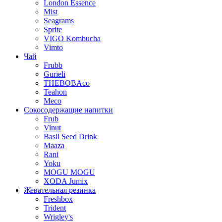
London Essence
Mist
Seagrams
Sprite
VIGO Kombucha
Vimto
Чай
Frubb
Gurieli
THEBOBAco
Teahon
Meco
Сокосодержащие напитки
Frub
Vinut
Basil Seed Drink
Maaza
Rani
Yoku
MOGU MOGU
XODA Jumix
Жевательная резинка
Freshbox
Trident
Wrigley's