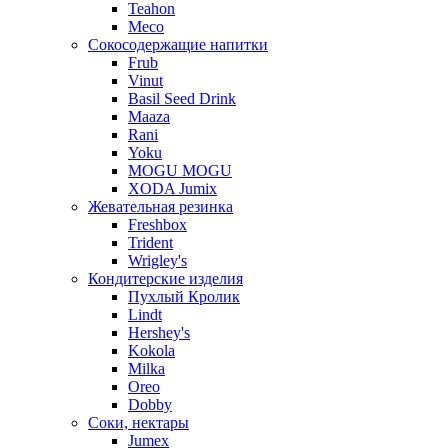
Teahon
Meco
Сокосодержащие напитки
Frub
Vinut
Basil Seed Drink
Maaza
Rani
Yoku
MOGU MOGU
XODA Jumix
Жевательная резинка
Freshbox
Trident
Wrigley's
Кондитерские изделия
Пухлый Кролик
Lindt
Hershey's
Kokola
Milka
Oreo
Dobby
Соки, нектары
Jumex