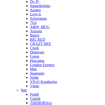
Dr. Pi
Sanpellegrino
Aziano
Love is
Schweppes
7Up
A&W, MUG
Arizona
Barq's
BIG RED
CRAZY MIX
Crush
Delaware
Green
Hawaiian
London Essence
Mist
Seagrams
Sprite
VIGO Kombucha
Vimto
Чай
Frubb
Gurieli
THEBOBAco