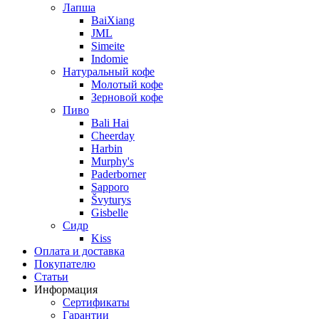
Лапша
BaiXiang
JML
Simeite
Indomie
Натуральный кофе
Молотый кофе
Зерновой кофе
Пиво
Bali Hai
Cheerday
Harbin
Murphy's
Paderborner
Sapporo
Švyturys
Gisbelle
Сидр
Kiss
Оплата и доставка
Покупателю
Статьи
Информация
Сертификаты
Гарантии