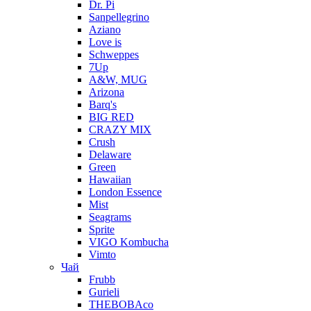
Dr. Pi
Sanpellegrino
Aziano
Love is
Schweppes
7Up
A&W, MUG
Arizona
Barq's
BIG RED
CRAZY MIX
Crush
Delaware
Green
Hawaiian
London Essence
Mist
Seagrams
Sprite
VIGO Kombucha
Vimto
Чай
Frubb
Gurieli
THEBOBAco