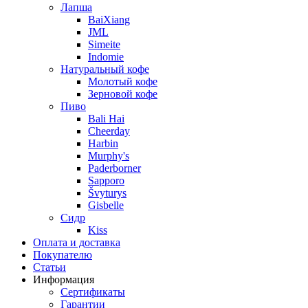
Лапша
BaiXiang
JML
Simeite
Indomie
Натуральный кофе
Молотый кофе
Зерновой кофе
Пиво
Bali Hai
Cheerday
Harbin
Murphy's
Paderborner
Sapporo
Švyturys
Gisbelle
Сидр
Kiss
Оплата и доставка
Покупателю
Статьи
Информация
Сертификаты
Гарантии