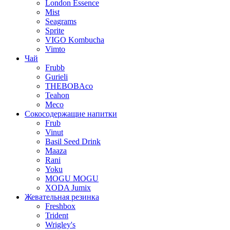
London Essence
Mist
Seagrams
Sprite
VIGO Kombucha
Vimto
Чай
Frubb
Gurieli
THEBOBAco
Teahon
Meco
Сокосодержащие напитки
Frub
Vinut
Basil Seed Drink
Maaza
Rani
Yoku
MOGU MOGU
XODA Jumix
Жевательная резинка
Freshbox
Trident
Wrigley's