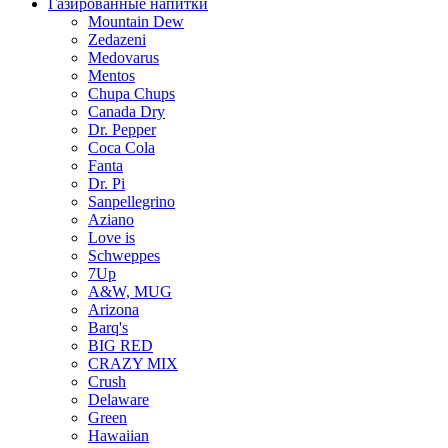
Газированные напитки
Mountain Dew
Zedazeni
Medovarus
Mentos
Chupa Chups
Canada Dry
Dr. Pepper
Coca Cola
Fanta
Dr. Pi
Sanpellegrino
Aziano
Love is
Schweppes
7Up
A&W, MUG
Arizona
Barq's
BIG RED
CRAZY MIX
Crush
Delaware
Green
Hawaiian