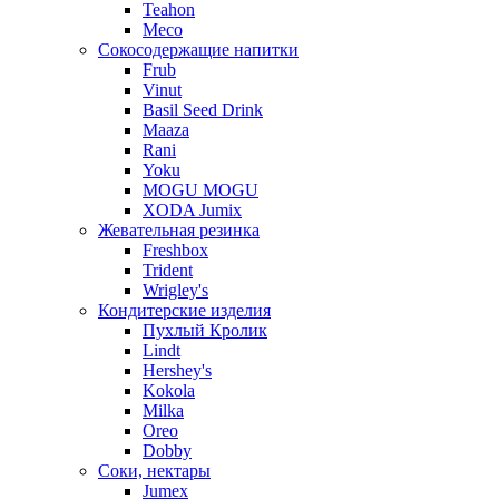
Teahon
Meco
Сокосодержащие напитки
Frub
Vinut
Basil Seed Drink
Maaza
Rani
Yoku
MOGU MOGU
XODA Jumix
Жевательная резинка
Freshbox
Trident
Wrigley's
Кондитерские изделия
Пухлый Кролик
Lindt
Hershey's
Kokola
Milka
Oreo
Dobby
Соки, нектары
Jumex