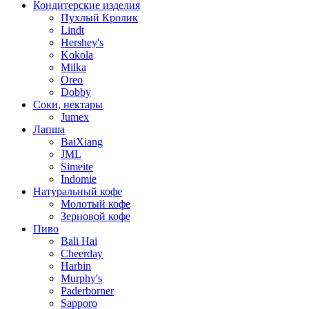
Кондитерские изделия
Пухлый Кролик
Lindt
Hershey's
Kokola
Milka
Oreo
Dobby
Соки, нектары
Jumex
Лапша
BaiXiang
JML
Simeite
Indomie
Натуральный кофе
Молотый кофе
Зерновой кофе
Пиво
Bali Hai
Cheerday
Harbin
Murphy's
Paderborner
Sapporo