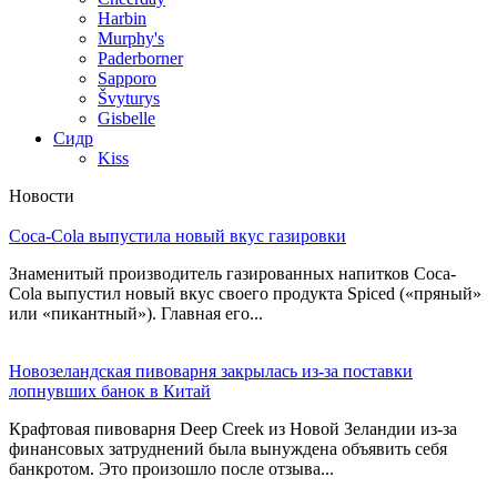
Harbin
Murphy's
Paderborner
Sapporo
Švyturys
Gisbelle
Сидр
Kiss
Новости
Coca-Cola выпустила новый вкус газировки
Знаменитый производитель газированных напитков Coca-
Cola выпустил новый вкус своего продукта Spiced («пряный»
или «пикантный»). Главная его...
Новозеландская пивоварня закрылась из-за поставки
лопнувших банок в Китай
Крафтовая пивоварня Deep Creek из Новой Зеландии из-за
финансовых затруднений была вынуждена объявить себя
банкротом. Это произошло после отзыва...