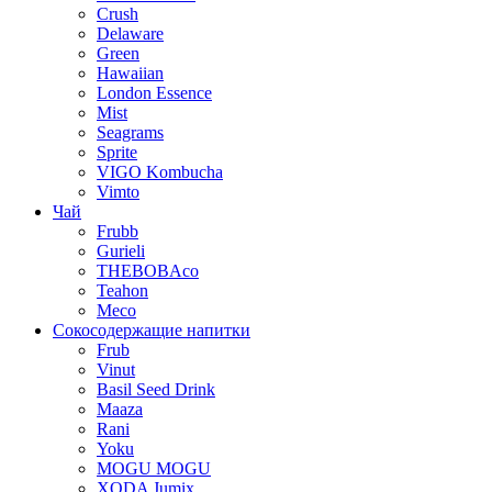
Crush
Delaware
Green
Hawaiian
London Essence
Mist
Seagrams
Sprite
VIGO Kombucha
Vimto
Чай
Frubb
Gurieli
THEBOBAco
Teahon
Meco
Сокосодержащие напитки
Frub
Vinut
Basil Seed Drink
Maaza
Rani
Yoku
MOGU MOGU
XODA Jumix