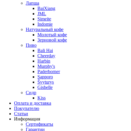
Лапша
BaiXiang
JML
Simeite
Indomie
Натуральный кофе
Молотый кофе
Зерновой кофе
Пиво
Bali Hai
Cheerday
Harbin
Murphy's
Paderborner
Sapporo
Švyturys
Gisbelle
Сидр
Kiss
Оплата и доставка
Покупателю
Статьи
Информация
Сертификаты
Гарантии