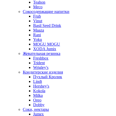
Teahon
Meco
Сокосодержащие напитки
Frub
Vinut
Basil Seed Drink
Maaza
Rani
Yoku
MOGU MOGU
XODA Jumix
Жевательная резинка
Freshbox
Trident
Wrigley's
Кондитерские изделия
Пухлый Кролик
Lindt
Hershey's
Kokola
Milka
Oreo
Dobby
Соки, нектары
Jumex