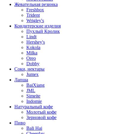
Жевательная резинка
Freshbox
Trident
Wrigley's
Кондитерские изделия
Пухлый Кролик
Lindt
Hershey's
Kokola
Milka
Oreo
Dobby
Соки, нектары
Jumex
Лапша
BaiXiang
JML
Simeite
Indomie
Натуральный кофе
Молотый кофе
Зерновой кофе
Пиво
Bali Hai
Cheerday