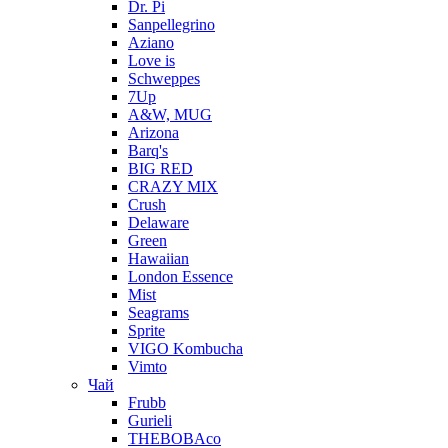
Dr. Pi
Sanpellegrino
Aziano
Love is
Schweppes
7Up
A&W, MUG
Arizona
Barq's
BIG RED
CRAZY MIX
Crush
Delaware
Green
Hawaiian
London Essence
Mist
Seagrams
Sprite
VIGO Kombucha
Vimto
Чай
Frubb
Gurieli
THEBOBAco