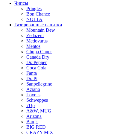
Чипсы
Pringles
Bon Chance
NOLTA
Газированные напитки
Mountain Dew
Zedazeni
Medovarus
Mentos
Chupa Chups
Canada Dry
Dr. Pepper
Coca Cola
Fanta
Dr. Pi
Sanpellegrino
Aziano
Love is
Schweppes
7Up
A&W, MUG
Arizona
Barq's
BIG RED
CRAZY MIX