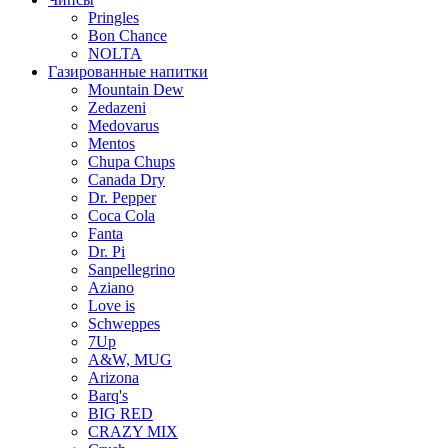
Pringles
Bon Chance
NOLTA
Газированные напитки
Mountain Dew
Zedazeni
Medovarus
Mentos
Chupa Chups
Canada Dry
Dr. Pepper
Coca Cola
Fanta
Dr. Pi
Sanpellegrino
Aziano
Love is
Schweppes
7Up
A&W, MUG
Arizona
Barq's
BIG RED
CRAZY MIX