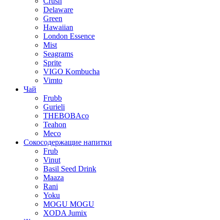
Crush
Delaware
Green
Hawaiian
London Essence
Mist
Seagrams
Sprite
VIGO Kombucha
Vimto
Чай
Frubb
Gurieli
THEBOBAco
Teahon
Meco
Сокосодержащие напитки
Frub
Vinut
Basil Seed Drink
Maaza
Rani
Yoku
MOGU MOGU
XODA Jumix