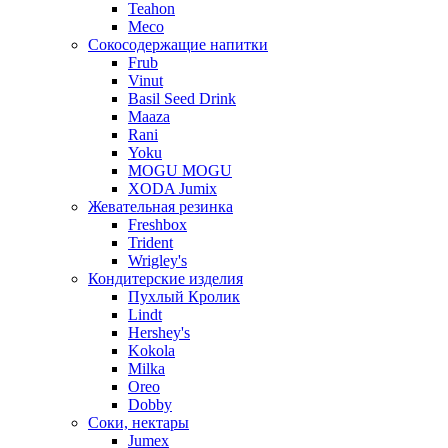
Teahon
Meco
Сокосодержащие напитки
Frub
Vinut
Basil Seed Drink
Maaza
Rani
Yoku
MOGU MOGU
XODA Jumix
Жевательная резинка
Freshbox
Trident
Wrigley's
Кондитерские изделия
Пухлый Кролик
Lindt
Hershey's
Kokola
Milka
Oreo
Dobby
Соки, нектары
Jumex