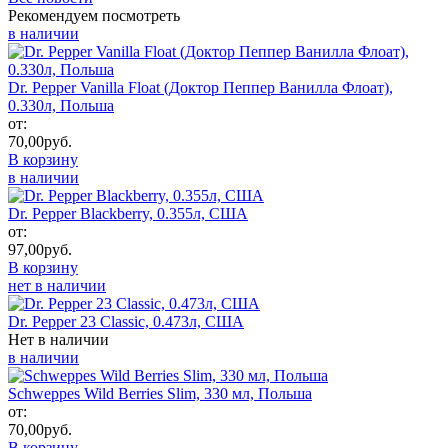
Рекомендуем посмотреть
в наличии
Dr. Pepper Vanilla Float (Доктор Пеппер Ванилла Флоат),
0.330л, Польша
от:
70,00
руб.
В корзину
в наличии
Dr. Pepper Blackberry, 0.355л, США
от:
97,00
руб.
В корзину
нет в наличии
Dr. Pepper 23 Classic, 0.473л, США
Нет в наличии
в наличии
Schweppes Wild Berries Slim, 330 мл, Польша
от:
70,00
руб.
В корзину