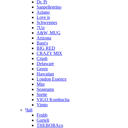
Dr. Pi
Sanpellegrino
Aziano
Love is
Schweppes
7Up
A&W, MUG
Arizona
Barq's
BIG RED
CRAZY MIX
Crush
Delaware
Green
Hawaiian
London Essence
Mist
Seagrams
Sprite
VIGO Kombucha
Vimto
Чай
Frubb
Gurieli
THEBOBAco