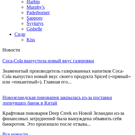
Harbin
Murphy's
Paderborner
Sapporo
Švyturys
Gisbelle
Сидр
Kiss
Новости
Coca-Cola выпустила новый вкус газировки
Знаменитый производитель газированных напитков Coca-
Cola выпустил новый вкус своего продукта Spiced («пряный»
или «пикантный»). Главная его...
Новозеландская пивоварня закрылась из-за поставки
лопнувших банок в Китай
Крафтовая пивоварня Deep Creek из Новой Зеландии из-за
финансовых затруднений была вынуждена объявить себя
банкротом. Это произошло после отзыва...
Все новости