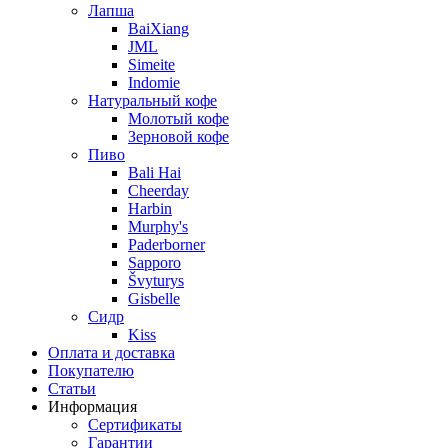
Лапша
BaiXiang
JML
Simeite
Indomie
Натуральный кофе
Молотый кофе
Зерновой кофе
Пиво
Bali Hai
Cheerday
Harbin
Murphy's
Paderborner
Sapporo
Švyturys
Gisbelle
Сидр
Kiss
Оплата и доставка
Покупателю
Статьи
Информация
Сертификаты
Гарантии