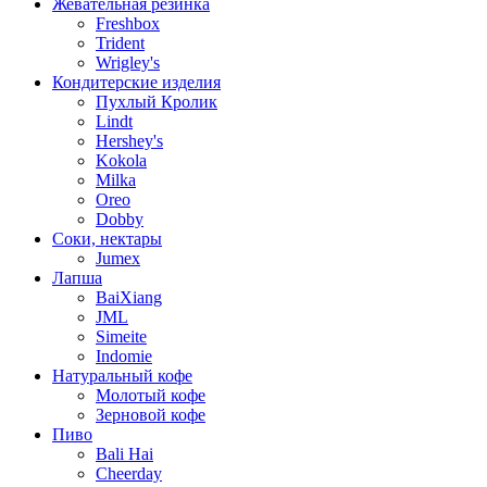
Жевательная резинка
Freshbox
Trident
Wrigley's
Кондитерские изделия
Пухлый Кролик
Lindt
Hershey's
Kokola
Milka
Oreo
Dobby
Соки, нектары
Jumex
Лапша
BaiXiang
JML
Simeite
Indomie
Натуральный кофе
Молотый кофе
Зерновой кофе
Пиво
Bali Hai
Cheerday