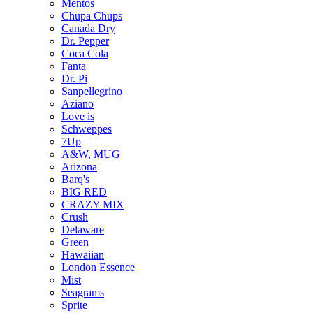
Mentos
Chupa Chups
Canada Dry
Dr. Pepper
Coca Cola
Fanta
Dr. Pi
Sanpellegrino
Aziano
Love is
Schweppes
7Up
A&W, MUG
Arizona
Barq's
BIG RED
CRAZY MIX
Crush
Delaware
Green
Hawaiian
London Essence
Mist
Seagrams
Sprite