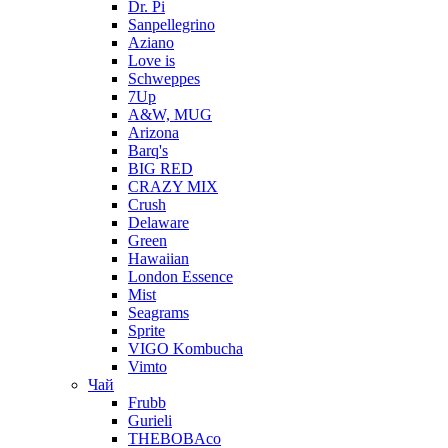
Dr. Pi
Sanpellegrino
Aziano
Love is
Schweppes
7Up
A&W, MUG
Arizona
Barq's
BIG RED
CRAZY MIX
Crush
Delaware
Green
Hawaiian
London Essence
Mist
Seagrams
Sprite
VIGO Kombucha
Vimto
Чай
Frubb
Gurieli
THEBOBAco