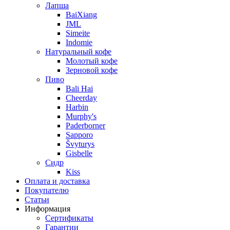
Лапша
BaiXiang
JML
Simeite
Indomie
Натуральный кофе
Молотый кофе
Зерновой кофе
Пиво
Bali Hai
Cheerday
Harbin
Murphy's
Paderborner
Sapporo
Švyturys
Gisbelle
Сидр
Kiss
Оплата и доставка
Покупателю
Статьи
Информация
Сертификаты
Гарантии