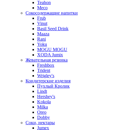
Teahon
Meco
Сокосодержащие напитки
Frub
Vinut
Basil Seed Drink
Maaza
Rani
Yoku
MOGU MOGU
XODA Jumix
Жевательная резинка
Freshbox
Trident
Wrigley's
Кондитерские изделия
Пухлый Кролик
Lindt
Hershey's
Kokola
Milka
Oreo
Dobby
Соки, нектары
Jumex