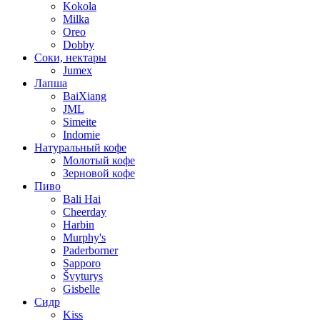
Kokola
Milka
Oreo
Dobby
Соки, нектары
Jumex
Лапша
BaiXiang
JML
Simeite
Indomie
Натуральный кофе
Молотый кофе
Зерновой кофе
Пиво
Bali Hai
Cheerday
Harbin
Murphy's
Paderborner
Sapporo
Švyturys
Gisbelle
Сидр
Kiss