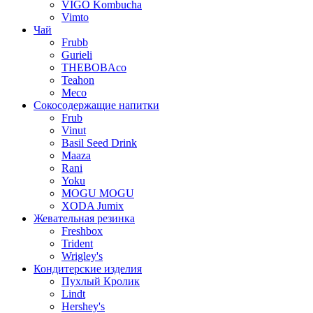
VIGO Kombucha
Vimto
Чай
Frubb
Gurieli
THEBOBAco
Teahon
Meco
Сокосодержащие напитки
Frub
Vinut
Basil Seed Drink
Maaza
Rani
Yoku
MOGU MOGU
XODA Jumix
Жевательная резинка
Freshbox
Trident
Wrigley's
Кондитерские изделия
Пухлый Кролик
Lindt
Hershey's