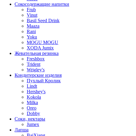
Сокосодержащие напитки
Frub
Vinut
Basil Seed Drink
Maaza
Rani
Yoku
MOGU MOGU
XODA Jumix
Жевательная резинка
Freshbox
Trident
Wrigley's
Кондитерские изделия
Пухлый Кролик
Lindt
Hershey's
Kokola
Milka
Oreo
Dobby
Соки, нектары
Jumex
Лапша
BaiXiang