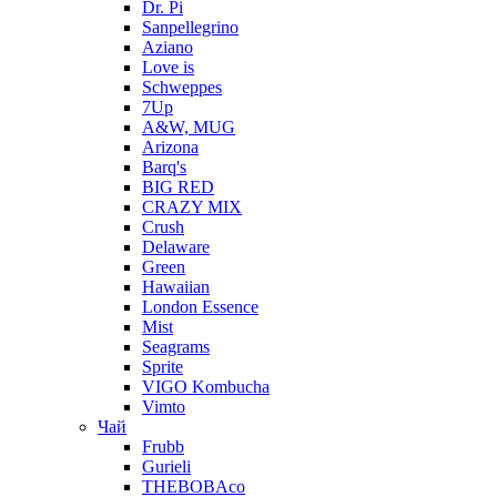
Dr. Pi
Sanpellegrino
Aziano
Love is
Schweppes
7Up
A&W, MUG
Arizona
Barq's
BIG RED
CRAZY MIX
Crush
Delaware
Green
Hawaiian
London Essence
Mist
Seagrams
Sprite
VIGO Kombucha
Vimto
Чай
Frubb
Gurieli
THEBOBAco