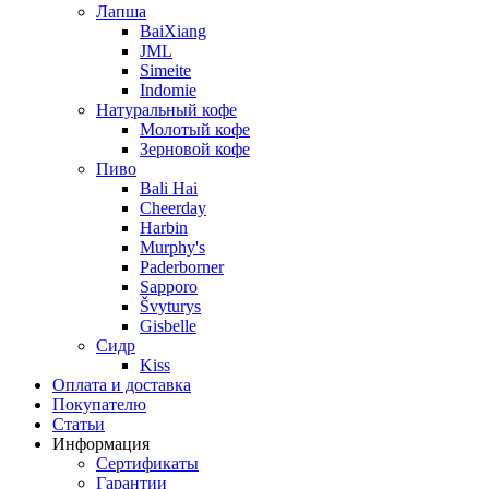
Лапша
BaiXiang
JML
Simeite
Indomie
Натуральный кофе
Молотый кофе
Зерновой кофе
Пиво
Bali Hai
Cheerday
Harbin
Murphy's
Paderborner
Sapporo
Švyturys
Gisbelle
Сидр
Kiss
Оплата и доставка
Покупателю
Статьи
Информация
Сертификаты
Гарантии