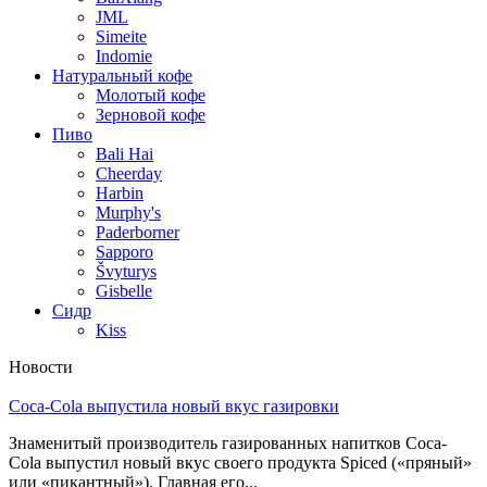
JML
Simeite
Indomie
Натуральный кофе
Молотый кофе
Зерновой кофе
Пиво
Bali Hai
Cheerday
Harbin
Murphy's
Paderborner
Sapporo
Švyturys
Gisbelle
Сидр
Kiss
Новости
Coca-Cola выпустила новый вкус газировки
Знаменитый производитель газированных напитков Coca-
Cola выпустил новый вкус своего продукта Spiced («пряный»
или «пикантный»). Главная его...