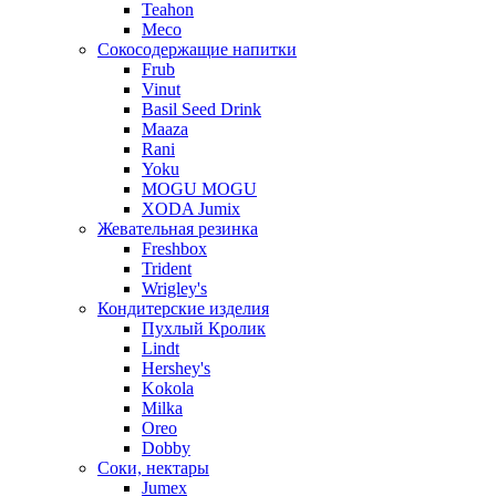
Teahon
Meco
Сокосодержащие напитки
Frub
Vinut
Basil Seed Drink
Maaza
Rani
Yoku
MOGU MOGU
XODA Jumix
Жевательная резинка
Freshbox
Trident
Wrigley's
Кондитерские изделия
Пухлый Кролик
Lindt
Hershey's
Kokola
Milka
Oreo
Dobby
Соки, нектары
Jumex