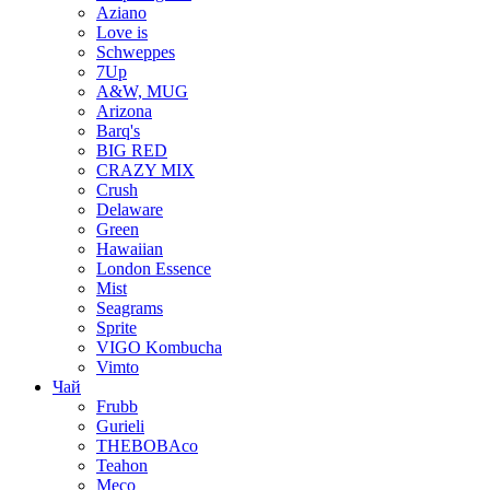
Aziano
Love is
Schweppes
7Up
A&W, MUG
Arizona
Barq's
BIG RED
CRAZY MIX
Crush
Delaware
Green
Hawaiian
London Essence
Mist
Seagrams
Sprite
VIGO Kombucha
Vimto
Чай
Frubb
Gurieli
THEBOBAco
Teahon
Meco