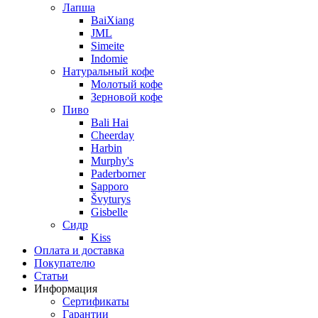
Лапша
BaiXiang
JML
Simeite
Indomie
Натуральный кофе
Молотый кофе
Зерновой кофе
Пиво
Bali Hai
Cheerday
Harbin
Murphy's
Paderborner
Sapporo
Švyturys
Gisbelle
Сидр
Kiss
Оплата и доставка
Покупателю
Статьи
Информация
Сертификаты
Гарантии