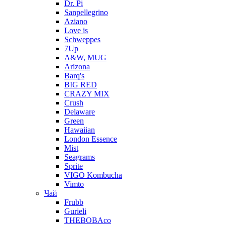
Dr. Pi
Sanpellegrino
Aziano
Love is
Schweppes
7Up
A&W, MUG
Arizona
Barq's
BIG RED
CRAZY MIX
Crush
Delaware
Green
Hawaiian
London Essence
Mist
Seagrams
Sprite
VIGO Kombucha
Vimto
Чай
Frubb
Gurieli
THEBOBAco