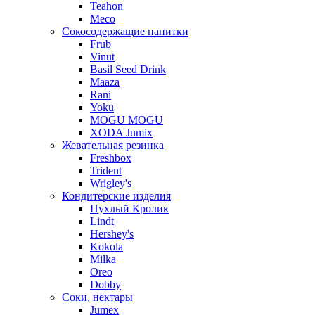
Teahon
Meco
Сокосодержащие напитки
Frub
Vinut
Basil Seed Drink
Maaza
Rani
Yoku
MOGU MOGU
XODA Jumix
Жевательная резинка
Freshbox
Trident
Wrigley's
Кондитерские изделия
Пухлый Кролик
Lindt
Hershey's
Kokola
Milka
Oreo
Dobby
Соки, нектары
Jumex