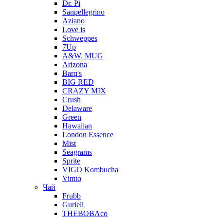
Dr. Pi
Sanpellegrino
Aziano
Love is
Schweppes
7Up
A&W, MUG
Arizona
Barq's
BIG RED
CRAZY MIX
Crush
Delaware
Green
Hawaiian
London Essence
Mist
Seagrams
Sprite
VIGO Kombucha
Vimto
Чай
Frubb
Gurieli
THEBOBAco