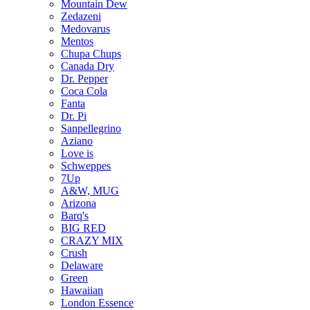
Mountain Dew
Zedazeni
Medovarus
Mentos
Chupa Chups
Canada Dry
Dr. Pepper
Coca Cola
Fanta
Dr. Pi
Sanpellegrino
Aziano
Love is
Schweppes
7Up
A&W, MUG
Arizona
Barq's
BIG RED
CRAZY MIX
Crush
Delaware
Green
Hawaiian
London Essence