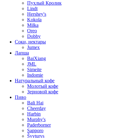
Пухлый Кролик
Lindt
Hershey's
Kokola
Milka
Oreo
Dobby
Соки, нектары
Jumex
Лапша
BaiXiang
JML
Simeite
Indomie
Натуральный кофе
Молотый кофе
Зерновой кофе
Пиво
Bali Hai
Cheerday
Harbin
Murphy's
Paderborner
Sapporo
Švyturys