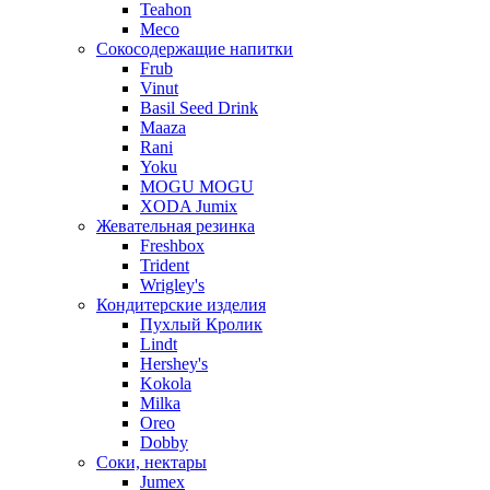
Teahon
Meco
Сокосодержащие напитки
Frub
Vinut
Basil Seed Drink
Maaza
Rani
Yoku
MOGU MOGU
XODA Jumix
Жевательная резинка
Freshbox
Trident
Wrigley's
Кондитерские изделия
Пухлый Кролик
Lindt
Hershey's
Kokola
Milka
Oreo
Dobby
Соки, нектары
Jumex