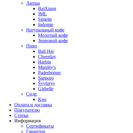
Лапша
BaiXiang
JML
Simeite
Indomie
Натуральный кофе
Молотый кофе
Зерновой кофе
Пиво
Bali Hai
Cheerday
Harbin
Murphy's
Paderborner
Sapporo
Švyturys
Gisbelle
Сидр
Kiss
Оплата и доставка
Покупателю
Статьи
Информация
Сертификаты
Гарантии