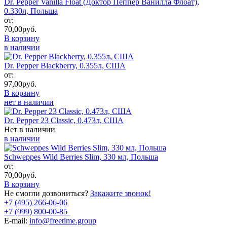
Dr. Pepper Vanilla Float (Доктор Пеппер Ванилла Флоат),
0.330л, Польша
от:
70,00
руб.
В корзину
в наличии
Dr. Pepper Blackberry, 0.355л, США
от:
97,00
руб.
В корзину
нет в наличии
Dr. Pepper 23 Classic, 0.473л, США
Нет в наличии
в наличии
Schweppes Wild Berries Slim, 330 мл, Польша
от:
70,00
руб.
В корзину
Не смогли дозвониться?
Закажите звонок!
+7 (495) 266-06-06
+7 (999) 800-00-85
E-mail:
info@freetime.group