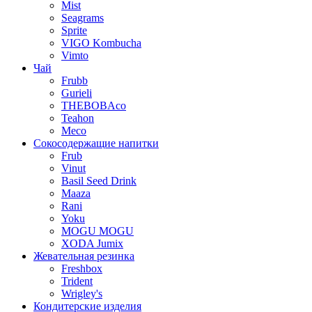
Mist
Seagrams
Sprite
VIGO Kombucha
Vimto
Чай
Frubb
Gurieli
THEBOBAco
Teahon
Meco
Сокосодержащие напитки
Frub
Vinut
Basil Seed Drink
Maaza
Rani
Yoku
MOGU MOGU
XODA Jumix
Жевательная резинка
Freshbox
Trident
Wrigley's
Кондитерские изделия