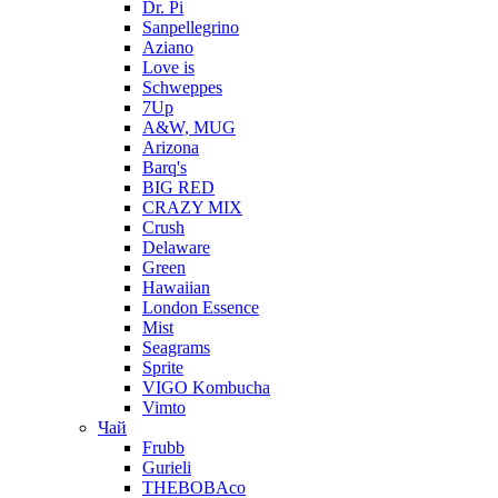
Dr. Pi
Sanpellegrino
Aziano
Love is
Schweppes
7Up
A&W, MUG
Arizona
Barq's
BIG RED
CRAZY MIX
Crush
Delaware
Green
Hawaiian
London Essence
Mist
Seagrams
Sprite
VIGO Kombucha
Vimto
Чай
Frubb
Gurieli
THEBOBAco