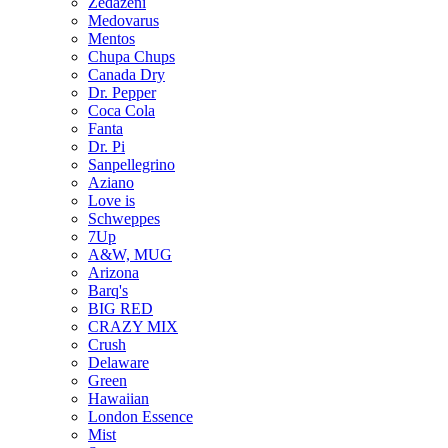
Zedazeni
Medovarus
Mentos
Chupa Chups
Canada Dry
Dr. Pepper
Coca Cola
Fanta
Dr. Pi
Sanpellegrino
Aziano
Love is
Schweppes
7Up
A&W, MUG
Arizona
Barq's
BIG RED
CRAZY MIX
Crush
Delaware
Green
Hawaiian
London Essence
Mist