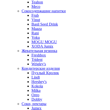
Teahon
Meco
Сокосодержащие напитки
Frub
Vinut
Basil Seed Drink
Maaza
Rani
Yoku
MOGU MOGU
XODA Jumix
Жевательная резинка
Freshbox
Trident
Wrigley's
Кондитерские изделия
Пухлый Кролик
Lindt
Hershey's
Kokola
Milka
Oreo
Dobby
Соки, нектары
Jumex