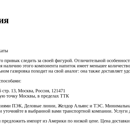
ния
каты
кто привык следить за своей фигурой. Отличительной особеннос
я наличию этого компонента напиток имеет меньшее количество 
ном газировка походит на свой аналог: она также доставляет уд
способами:
 стр. 13, Москва, Россия, 121471
юбую точку Москвы, в пределах ТТК
иями ПЭК, Деловые линии, Желдор Альянс и ТЭС. Минимальная с
ки уточняйте в выбранной вами транспортной компании. Услуги 
редложить импорт из Америки по низкой цене. Цена доставки 