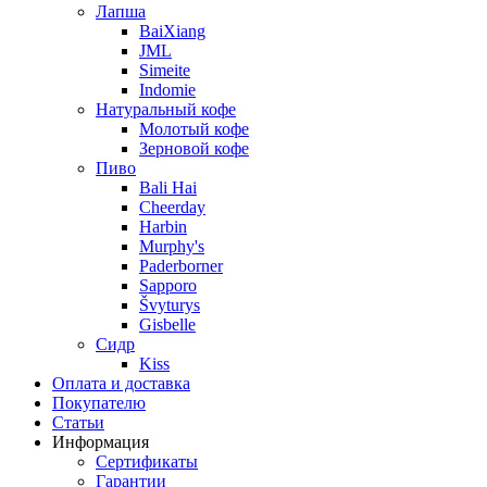
Лапша
BaiXiang
JML
Simeite
Indomie
Натуральный кофе
Молотый кофе
Зерновой кофе
Пиво
Bali Hai
Cheerday
Harbin
Murphy's
Paderborner
Sapporo
Švyturys
Gisbelle
Сидр
Kiss
Оплата и доставка
Покупателю
Статьи
Информация
Сертификаты
Гарантии