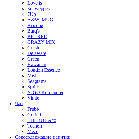
Love is
Schweppes
7Up
A&W, MUG
Arizona
Barq's
BIG RED
CRAZY MIX
Crush
Delaware
Green
Hawaiian
London Essence
Mist
Seagrams
Sprite
VIGO Kombucha
Vimto
Чай
Frubb
Gurieli
THEBOBAco
Teahon
Meco
Сокосодержащие напитки