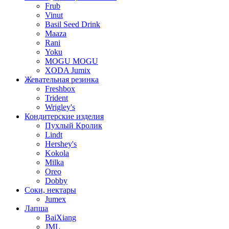
Frub
Vinut
Basil Seed Drink
Maaza
Rani
Yoku
MOGU MOGU
XODA Jumix
Жевательная резинка
Freshbox
Trident
Wrigley's
Кондитерские изделия
Пухлый Кролик
Lindt
Hershey's
Kokola
Milka
Oreo
Dobby
Соки, нектары
Jumex
Лапша
BaiXiang
JML