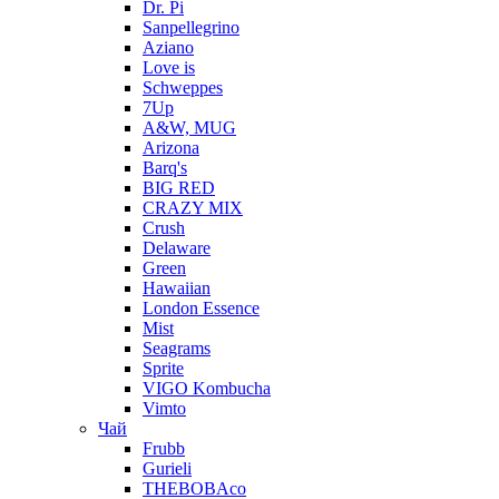
Dr. Pi
Sanpellegrino
Aziano
Love is
Schweppes
7Up
A&W, MUG
Arizona
Barq's
BIG RED
CRAZY MIX
Crush
Delaware
Green
Hawaiian
London Essence
Mist
Seagrams
Sprite
VIGO Kombucha
Vimto
Чай
Frubb
Gurieli
THEBOBAco