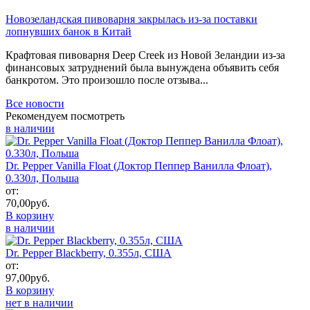
Новозеландская пивоварня закрылась из-за поставки
лопнувших банок в Китай
Крафтовая пивоварня Deep Creek из Новой Зеландии из-за
финансовых затруднений была вынуждена объявить себя
банкротом. Это произошло после отзыва...
Все новости
Рекомендуем посмотреть
в наличии
Dr. Pepper Vanilla Float (Доктор Пеппер Ванилла Флоат),
0.330л, Польша
от:
70,00
руб.
В корзину
в наличии
Dr. Pepper Blackberry, 0.355л, США
от:
97,00
руб.
В корзину
нет в наличии