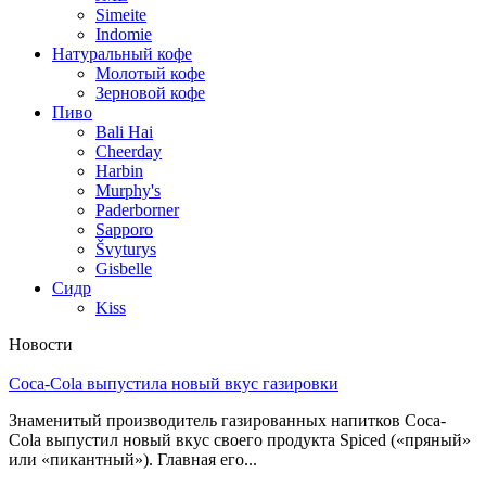
Simeite
Indomie
Натуральный кофе
Молотый кофе
Зерновой кофе
Пиво
Bali Hai
Cheerday
Harbin
Murphy's
Paderborner
Sapporo
Švyturys
Gisbelle
Сидр
Kiss
Новости
Coca-Cola выпустила новый вкус газировки
Знаменитый производитель газированных напитков Coca-
Cola выпустил новый вкус своего продукта Spiced («пряный»
или «пикантный»). Главная его...