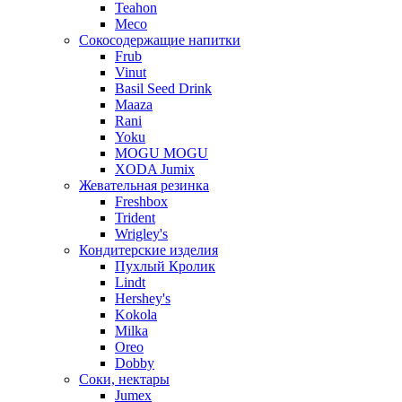
Teahon
Meco
Сокосодержащие напитки
Frub
Vinut
Basil Seed Drink
Maaza
Rani
Yoku
MOGU MOGU
XODA Jumix
Жевательная резинка
Freshbox
Trident
Wrigley's
Кондитерские изделия
Пухлый Кролик
Lindt
Hershey's
Kokola
Milka
Oreo
Dobby
Соки, нектары
Jumex