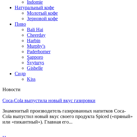
Indomie
Натуральный кофе
Молотый кофе
Зерновой кофе
Пиво
Bali Hai
Cheerday
Harbin
Murphy's
Paderborner
Sapporo
Švyturys
Gisbelle
Сидр
Kiss
Новости
Coca-Cola выпустила новый вкус газировки
Знаменитый производитель газированных напитков Coca-
Cola выпустил новый вкус своего продукта Spiced («пряный»
или «пикантный»). Главная его...