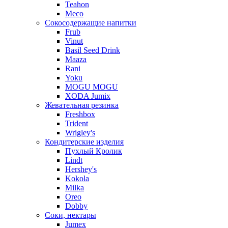
Teahon
Meco
Сокосодержащие напитки
Frub
Vinut
Basil Seed Drink
Maaza
Rani
Yoku
MOGU MOGU
XODA Jumix
Жевательная резинка
Freshbox
Trident
Wrigley's
Кондитерские изделия
Пухлый Кролик
Lindt
Hershey's
Kokola
Milka
Oreo
Dobby
Соки, нектары
Jumex