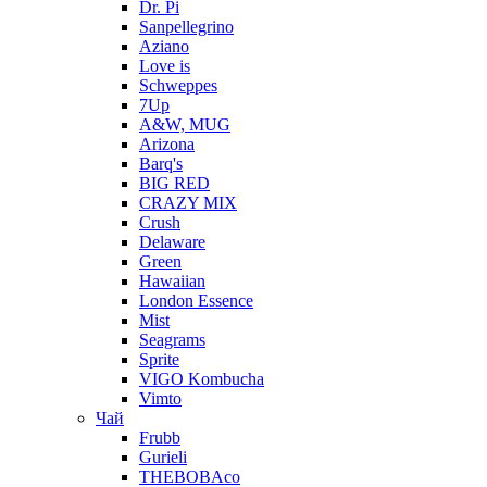
Dr. Pi
Sanpellegrino
Aziano
Love is
Schweppes
7Up
A&W, MUG
Arizona
Barq's
BIG RED
CRAZY MIX
Crush
Delaware
Green
Hawaiian
London Essence
Mist
Seagrams
Sprite
VIGO Kombucha
Vimto
Чай
Frubb
Gurieli
THEBOBAco