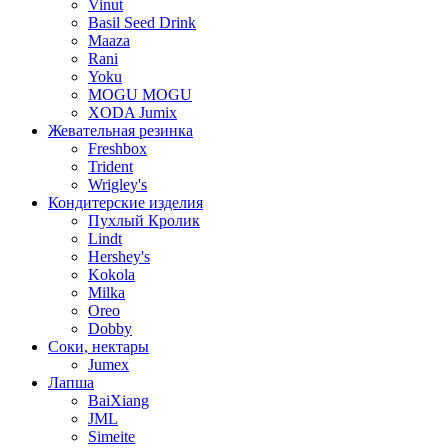
Vinut
Basil Seed Drink
Maaza
Rani
Yoku
MOGU MOGU
XODA Jumix
Жевательная резинка
Freshbox
Trident
Wrigley's
Кондитерские изделия
Пухлый Кролик
Lindt
Hershey's
Kokola
Milka
Oreo
Dobby
Соки, нектары
Jumex
Лапша
BaiXiang
JML
Simeite