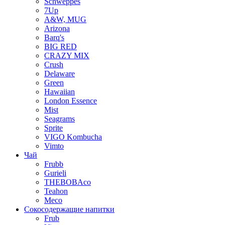
Schweppes
7Up
A&W, MUG
Arizona
Barq's
BIG RED
CRAZY MIX
Crush
Delaware
Green
Hawaiian
London Essence
Mist
Seagrams
Sprite
VIGO Kombucha
Vimto
Чай
Frubb
Gurieli
THEBOBAco
Teahon
Meco
Сокосодержащие напитки
Frub