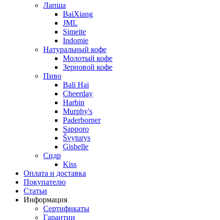
Лапша
BaiXiang
JML
Simeite
Indomie
Натуральный кофе
Молотый кофе
Зерновой кофе
Пиво
Bali Hai
Cheerday
Harbin
Murphy's
Paderborner
Sapporo
Švyturys
Gisbelle
Сидр
Kiss
Оплата и доставка
Покупателю
Статьи
Информация
Сертификаты
Гарантии