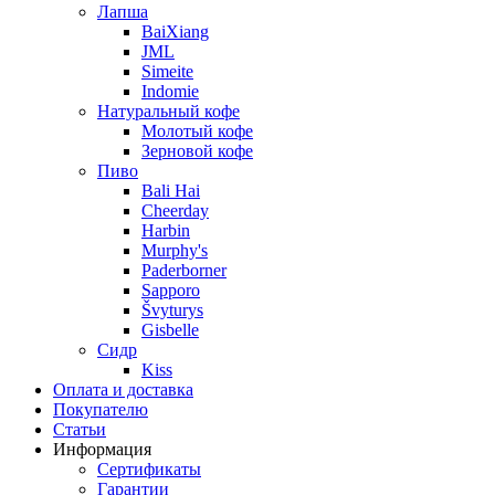
Лапша
BaiXiang
JML
Simeite
Indomie
Натуральный кофе
Молотый кофе
Зерновой кофе
Пиво
Bali Hai
Cheerday
Harbin
Murphy's
Paderborner
Sapporo
Švyturys
Gisbelle
Сидр
Kiss
Оплата и доставка
Покупателю
Статьи
Информация
Сертификаты
Гарантии