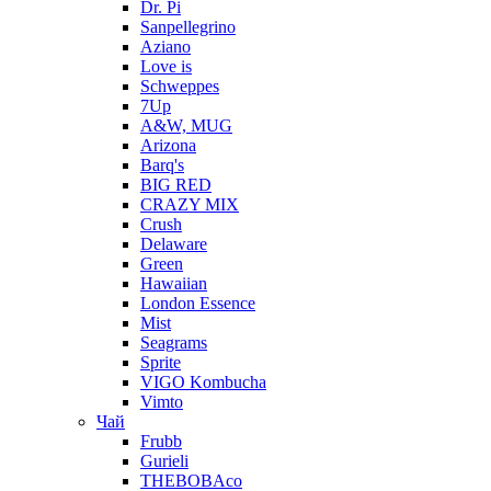
Dr. Pi
Sanpellegrino
Aziano
Love is
Schweppes
7Up
A&W, MUG
Arizona
Barq's
BIG RED
CRAZY MIX
Crush
Delaware
Green
Hawaiian
London Essence
Mist
Seagrams
Sprite
VIGO Kombucha
Vimto
Чай
Frubb
Gurieli
THEBOBAco