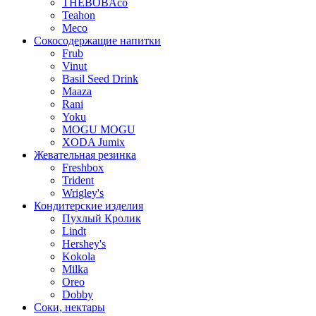
THEBOBAco
Teahon
Meco
Сокосодержащие напитки
Frub
Vinut
Basil Seed Drink
Maaza
Rani
Yoku
MOGU MOGU
XODA Jumix
Жевательная резинка
Freshbox
Trident
Wrigley's
Кондитерские изделия
Пухлый Кролик
Lindt
Hershey's
Kokola
Milka
Oreo
Dobby
Соки, нектары