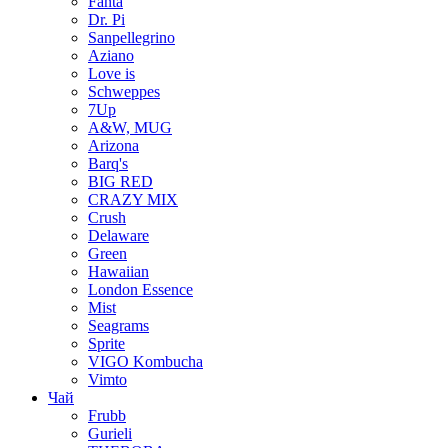
Fanta
Dr. Pi
Sanpellegrino
Aziano
Love is
Schweppes
7Up
A&W, MUG
Arizona
Barq's
BIG RED
CRAZY MIX
Crush
Delaware
Green
Hawaiian
London Essence
Mist
Seagrams
Sprite
VIGO Kombucha
Vimto
Чай
Frubb
Gurieli