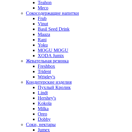
Teahon
Meco
Сокосодержащие напитки
Frub
Vinut
Basil Seed Drink
Maaza
Rani
Yoku
MOGU MOGU
XODA Jumix
Жевательная резинка
Freshbox
Trident
Wrigley's
Кондитерские изделия
Пухлый Кролик
Lindt
Hershey's
Kokola
Milka
Oreo
Dobby
Соки, нектары
Jumex