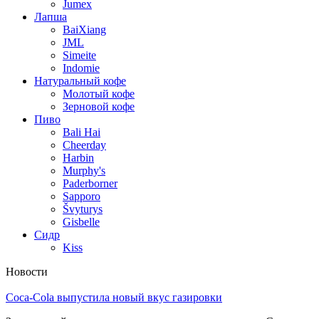
Jumex
Лапша
BaiXiang
JML
Simeite
Indomie
Натуральный кофе
Молотый кофе
Зерновой кофе
Пиво
Bali Hai
Cheerday
Harbin
Murphy's
Paderborner
Sapporo
Švyturys
Gisbelle
Сидр
Kiss
Новости
Coca-Cola выпустила новый вкус газировки