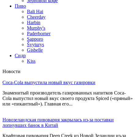
Зерновой кофе
Пиво
Bali Hai
Cheerday
Harbin
Murphy's
Paderborner
Sapporo
Švyturys
Gisbelle
Сидр
Kiss
Новости
Coca-Cola выпустила новый вкус газировки
Знаменитый производитель газированных напитков Coca-
Cola выпустил новый вкус своего продукта Spiced («пряный»
или «пикантный»). Главная его...
Новозеландская пивоварня закрылась из-за поставки
лопнувших банок в Китай
Крафтовая пивоварня Deep Creek из Новой Зеландии из-за