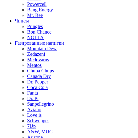
Powercell
Bang Energy
Mr. Bee
Чипсы
Pringles
Bon Chance
NOLTA
Газированные напитки
Mountain Dew
Zedazeni
Medovarus
Mentos
Chupa Chups
Canada Dry
Dr. Pepper
Coca Cola
Fanta
Dr. Pi
Sanpellegrino
Aziano
Love is
Schweppes
7Up
A&W, MUG
Arizona