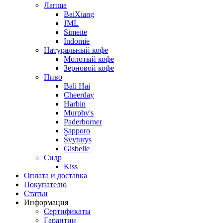
Лапша
BaiXiang
JML
Simeite
Indomie
Натуральный кофе
Молотый кофе
Зерновой кофе
Пиво
Bali Hai
Cheerday
Harbin
Murphy's
Paderborner
Sapporo
Švyturys
Gisbelle
Сидр
Kiss
Оплата и доставка
Покупателю
Статьи
Информация
Сертификаты
Гарантии