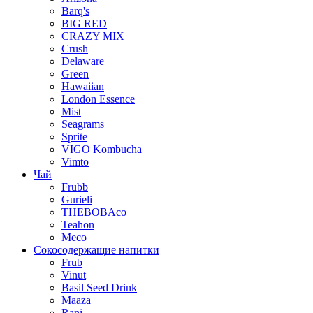
Barq's
BIG RED
CRAZY MIX
Crush
Delaware
Green
Hawaiian
London Essence
Mist
Seagrams
Sprite
VIGO Kombucha
Vimto
Чай
Frubb
Gurieli
THEBOBAco
Teahon
Meco
Сокосодержащие напитки
Frub
Vinut
Basil Seed Drink
Maaza
Rani