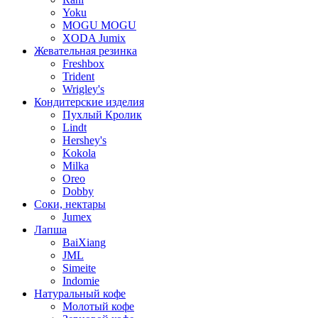
Yoku
MOGU MOGU
XODA Jumix
Жевательная резинка
Freshbox
Trident
Wrigley's
Кондитерские изделия
Пухлый Кролик
Lindt
Hershey's
Kokola
Milka
Oreo
Dobby
Соки, нектары
Jumex
Лапша
BaiXiang
JML
Simeite
Indomie
Натуральный кофе
Молотый кофе