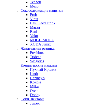
Teahon
Meco
Сокосодержащие напитки
Frub
Vinut
Basil Seed Drink
Maaza
Rani
Yoku
MOGU MOGU
XODA Jumix
Жевательная резинка
Freshbox
Trident
Wrigley's
Кондитерские изделия
Пухлый Кролик
Lindt
Hershey's
Kokola
Milka
Oreo
Dobby
Соки, нектары
Jumex