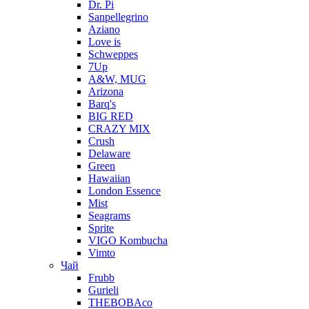
Dr. Pi
Sanpellegrino
Aziano
Love is
Schweppes
7Up
A&W, MUG
Arizona
Barq's
BIG RED
CRAZY MIX
Crush
Delaware
Green
Hawaiian
London Essence
Mist
Seagrams
Sprite
VIGO Kombucha
Vimto
Чай
Frubb
Gurieli
THEBOBAco