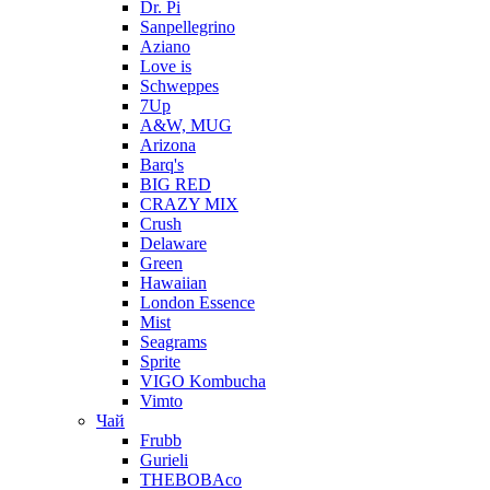
Dr. Pi
Sanpellegrino
Aziano
Love is
Schweppes
7Up
A&W, MUG
Arizona
Barq's
BIG RED
CRAZY MIX
Crush
Delaware
Green
Hawaiian
London Essence
Mist
Seagrams
Sprite
VIGO Kombucha
Vimto
Чай
Frubb
Gurieli
THEBOBAco