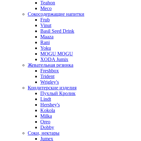
Teahon
Meco
Сокосодержащие напитки
Frub
Vinut
Basil Seed Drink
Maaza
Rani
Yoku
MOGU MOGU
XODA Jumix
Жевательная резинка
Freshbox
Trident
Wrigley's
Кондитерские изделия
Пухлый Кролик
Lindt
Hershey's
Kokola
Milka
Oreo
Dobby
Соки, нектары
Jumex