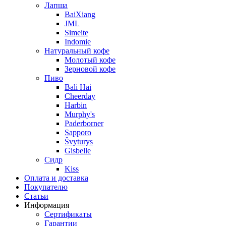
Лапша
BaiXiang
JML
Simeite
Indomie
Натуральный кофе
Молотый кофе
Зерновой кофе
Пиво
Bali Hai
Cheerday
Harbin
Murphy's
Paderborner
Sapporo
Švyturys
Gisbelle
Сидр
Kiss
Оплата и доставка
Покупателю
Статьи
Информация
Сертификаты
Гарантии