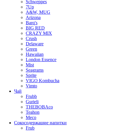
Schweppes
7Up
A&W, MUG
Arizona
Barq's
BIG RED
CRAZY MIX
Crush
Delaware
Green
Hawaiian
London Essence
Mist
Seagrams
Sprite
VIGO Kombucha
Vimto
Чай
Frubb
Gurieli
THEBOBAco
Teahon
Meco
Сокосодержащие напитки
Frub