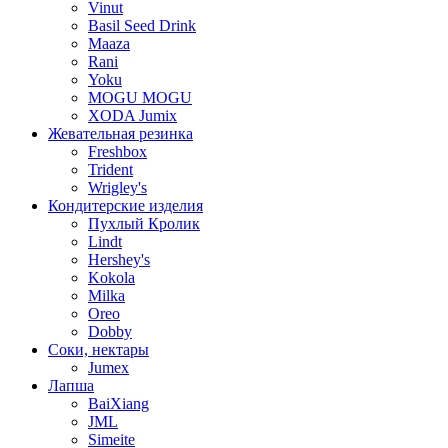
Vinut
Basil Seed Drink
Maaza
Rani
Yoku
MOGU MOGU
XODA Jumix
Жевательная резинка
Freshbox
Trident
Wrigley's
Кондитерские изделия
Пухлый Кролик
Lindt
Hershey's
Kokola
Milka
Oreo
Dobby
Соки, нектары
Jumex
Лапша
BaiXiang
JML
Simeite