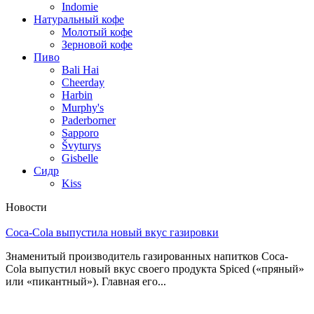
Indomie
Натуральный кофе
Молотый кофе
Зерновой кофе
Пиво
Bali Hai
Cheerday
Harbin
Murphy's
Paderborner
Sapporo
Švyturys
Gisbelle
Сидр
Kiss
Новости
Coca-Cola выпустила новый вкус газировки
Знаменитый производитель газированных напитков Coca-
Cola выпустил новый вкус своего продукта Spiced («пряный»
или «пикантный»). Главная его...