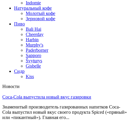
Indomie
Натуральный кофе
Молотый кофе
Зерновой кофе
Пиво
Bali Hai
Cheerday
Harbin
Murphy's
Paderborner
Sapporo
Švyturys
Gisbelle
Сидр
Kiss
Новости
Coca-Cola выпустила новый вкус газировки
Знаменитый производитель газированных напитков Coca-
Cola выпустил новый вкус своего продукта Spiced («пряный»
или «пикантный»). Главная его...