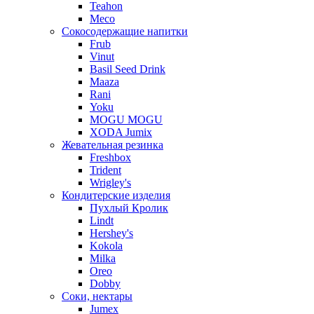
Teahon
Meco
Сокосодержащие напитки
Frub
Vinut
Basil Seed Drink
Maaza
Rani
Yoku
MOGU MOGU
XODA Jumix
Жевательная резинка
Freshbox
Trident
Wrigley's
Кондитерские изделия
Пухлый Кролик
Lindt
Hershey's
Kokola
Milka
Oreo
Dobby
Соки, нектары
Jumex