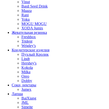
Vinut
Basil Seed Drink
Maaza
Rani
Yoku
MOGU MOGU
XODA Jumix
Жевательная резинка
Freshbox
Trident
Wrigley's
Кондитерские изделия
Пухлый Кролик
Lindt
Hershey's
Kokola
Milka
Oreo
Dobby
Соки, нектары
Jumex
Лапша
BaiXiang
JML
Simeite