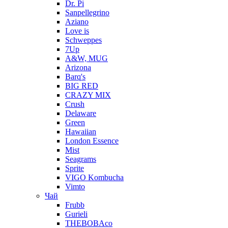
Dr. Pi
Sanpellegrino
Aziano
Love is
Schweppes
7Up
A&W, MUG
Arizona
Barq's
BIG RED
CRAZY MIX
Crush
Delaware
Green
Hawaiian
London Essence
Mist
Seagrams
Sprite
VIGO Kombucha
Vimto
Чай
Frubb
Gurieli
THEBOBAco