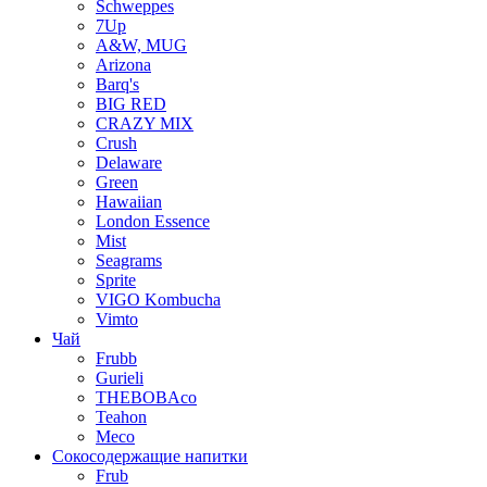
Schweppes
7Up
A&W, MUG
Arizona
Barq's
BIG RED
CRAZY MIX
Crush
Delaware
Green
Hawaiian
London Essence
Mist
Seagrams
Sprite
VIGO Kombucha
Vimto
Чай
Frubb
Gurieli
THEBOBAco
Teahon
Meco
Сокосодержащие напитки
Frub