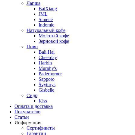
Лапша
BaiXiang
JML
Simeite
Indomie
Натуральный кофе
Молотый кофе
Зерновой кофе
Пиво
Bali Hai
Cheerday
Harbin
Murphy's
Paderborner
Sapporo
Švyturys
Gisbelle
Сидр
Kiss
Оплата и доставка
Покупателю
Статьи
Информация
Сертификаты
Гарантии