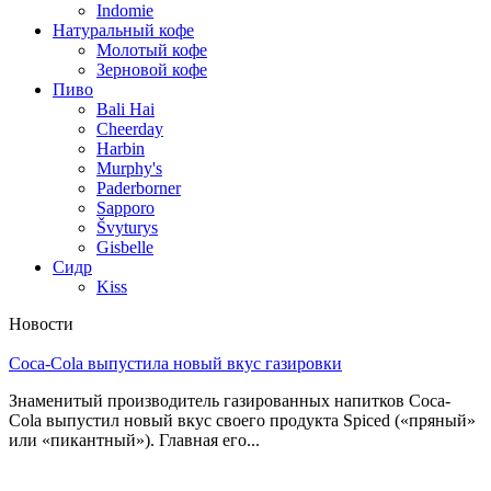
Indomie
Натуральный кофе
Молотый кофе
Зерновой кофе
Пиво
Bali Hai
Cheerday
Harbin
Murphy's
Paderborner
Sapporo
Švyturys
Gisbelle
Сидр
Kiss
Новости
Coca-Cola выпустила новый вкус газировки
Знаменитый производитель газированных напитков Coca-
Cola выпустил новый вкус своего продукта Spiced («пряный»
или «пикантный»). Главная его...