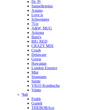
Dr. Pi
Sanpellegrino
Aziano
Love is
Schweppes
7Up
A&W, MUG
Arizona
Barq's
BIG RED
CRAZY MIX
Crush
Delaware
Green
Hawaiian
London Essence
Mist
Seagrams
Sprite
VIGO Kombucha
Vimto
Чай
Frubb
Gurieli
THEBOBAco