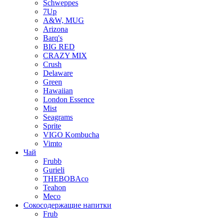
Schweppes
7Up
A&W, MUG
Arizona
Barq's
BIG RED
CRAZY MIX
Crush
Delaware
Green
Hawaiian
London Essence
Mist
Seagrams
Sprite
VIGO Kombucha
Vimto
Чай
Frubb
Gurieli
THEBOBAco
Teahon
Meco
Сокосодержащие напитки
Frub