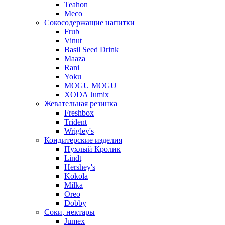
Teahon
Meco
Сокосодержащие напитки
Frub
Vinut
Basil Seed Drink
Maaza
Rani
Yoku
MOGU MOGU
XODA Jumix
Жевательная резинка
Freshbox
Trident
Wrigley's
Кондитерские изделия
Пухлый Кролик
Lindt
Hershey's
Kokola
Milka
Oreo
Dobby
Соки, нектары
Jumex