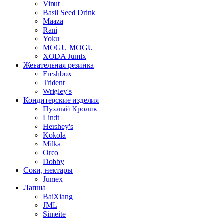
Vinut
Basil Seed Drink
Maaza
Rani
Yoku
MOGU MOGU
XODA Jumix
Жевательная резинка
Freshbox
Trident
Wrigley's
Кондитерские изделия
Пухлый Кролик
Lindt
Hershey's
Kokola
Milka
Oreo
Dobby
Соки, нектары
Jumex
Лапша
BaiXiang
JML
Simeite