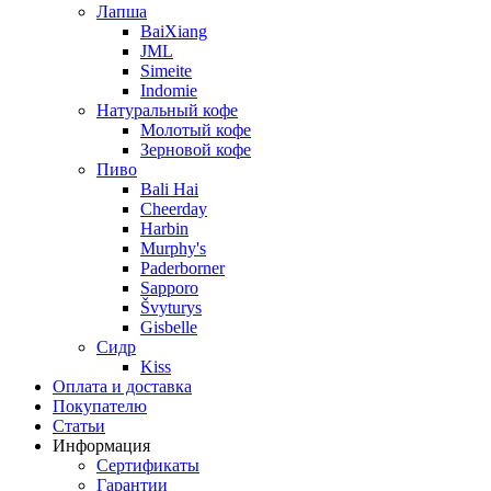
Лапша
BaiXiang
JML
Simeite
Indomie
Натуральный кофе
Молотый кофе
Зерновой кофе
Пиво
Bali Hai
Cheerday
Harbin
Murphy's
Paderborner
Sapporo
Švyturys
Gisbelle
Сидр
Kiss
Оплата и доставка
Покупателю
Статьи
Информация
Сертификаты
Гарантии