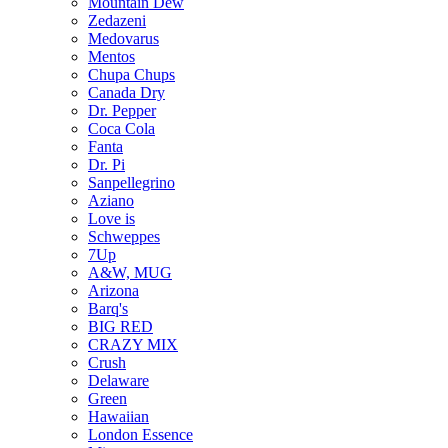
Mountain Dew
Zedazeni
Medovarus
Mentos
Chupa Chups
Canada Dry
Dr. Pepper
Coca Cola
Fanta
Dr. Pi
Sanpellegrino
Aziano
Love is
Schweppes
7Up
A&W, MUG
Arizona
Barq's
BIG RED
CRAZY MIX
Crush
Delaware
Green
Hawaiian
London Essence