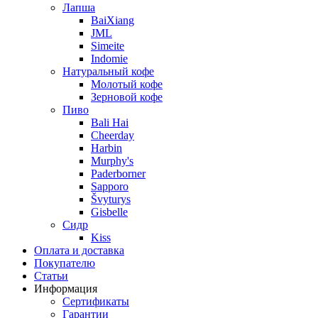
Лапша
BaiXiang
JML
Simeite
Indomie
Натуральный кофе
Молотый кофе
Зерновой кофе
Пиво
Bali Hai
Cheerday
Harbin
Murphy's
Paderborner
Sapporo
Švyturys
Gisbelle
Сидр
Kiss
Оплата и доставка
Покупателю
Статьи
Информация
Сертификаты
Гарантии