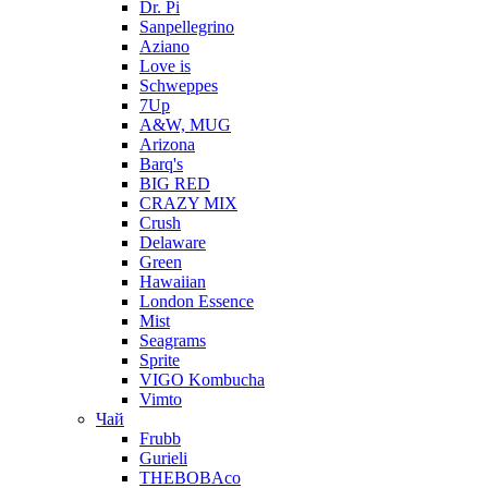
Dr. Pi
Sanpellegrino
Aziano
Love is
Schweppes
7Up
A&W, MUG
Arizona
Barq's
BIG RED
CRAZY MIX
Crush
Delaware
Green
Hawaiian
London Essence
Mist
Seagrams
Sprite
VIGO Kombucha
Vimto
Чай
Frubb
Gurieli
THEBOBAco