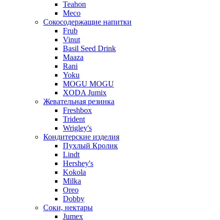
Teahon
Meco
Сокосодержащие напитки
Frub
Vinut
Basil Seed Drink
Maaza
Rani
Yoku
MOGU MOGU
XODA Jumix
Жевательная резинка
Freshbox
Trident
Wrigley's
Кондитерские изделия
Пухлый Кролик
Lindt
Hershey's
Kokola
Milka
Oreo
Dobby
Соки, нектары
Jumex