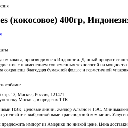
незия
es (кокосовое) 400гр, Индонези
каты
кусом кокоса, производимое в Индонезии. Данный продукт стане
едиентов с применением современных технологий на мощностях
ра сохранены благодаря бумажной фольге и герметичной упаковке
способами:
 стр. 13, Москва, Россия, 121471
юбую точку Москвы, в пределах ТТК
иями ПЭК, Деловые линии, Желдор Альянс и ТЭС. Минимальная с
ки уточняйте в выбранной вами транспортной компании. Услуги 
редложить импорт из Америки по низкой цене. Цена доставки 