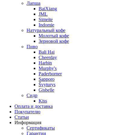
Лапша
BaiXiang
JML
Simeite
Indomie
Натуральный кофе
Молотый кофе
Зерновой кофе
Пиво
Bali Hai
Cheerday
Harbin
Murphy's
Paderborner
Sapporo
Švyturys
Gisbelle
Сидр
Kiss
Оплата и доставка
Покупателю
Статьи
Информация
Сертификаты
Гарантии