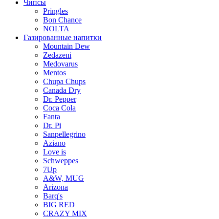
Чипсы
Pringles
Bon Chance
NOLTA
Газированные напитки
Mountain Dew
Zedazeni
Medovarus
Mentos
Chupa Chups
Canada Dry
Dr. Pepper
Coca Cola
Fanta
Dr. Pi
Sanpellegrino
Aziano
Love is
Schweppes
7Up
A&W, MUG
Arizona
Barq's
BIG RED
CRAZY MIX