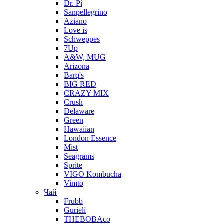
Dr. Pi
Sanpellegrino
Aziano
Love is
Schweppes
7Up
A&W, MUG
Arizona
Barq's
BIG RED
CRAZY MIX
Crush
Delaware
Green
Hawaiian
London Essence
Mist
Seagrams
Sprite
VIGO Kombucha
Vimto
Чай
Frubb
Gurieli
THEBOBAco