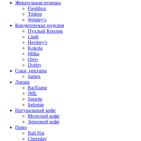
Жевательная резинка
Freshbox
Trident
Wrigley's
Кондитерские изделия
Пухлый Кролик
Lindt
Hershey's
Kokola
Milka
Oreo
Dobby
Соки, нектары
Jumex
Лапша
BaiXiang
JML
Simeite
Indomie
Натуральный кофе
Молотый кофе
Зерновой кофе
Пиво
Bali Hai
Cheerday