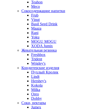
Teahon
Meco
Сокосодержащие напитки
Frub
Vinut
Basil Seed Drink
Maaza
Rani
Yoku
MOGU MOGU
XODA Jumix
Жевательная резинка
Freshbox
Trident
Wrigley's
Кондитерские изделия
Пухлый Кролик
Lindt
Hershey's
Kokola
Milka
Oreo
Dobby
Соки, нектары
Jumex