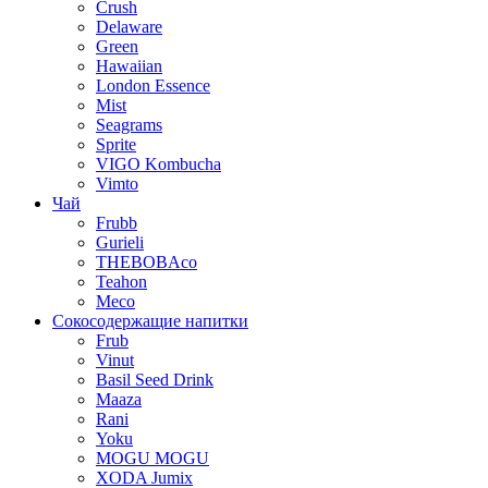
Crush
Delaware
Green
Hawaiian
London Essence
Mist
Seagrams
Sprite
VIGO Kombucha
Vimto
Чай
Frubb
Gurieli
THEBOBAco
Teahon
Meco
Сокосодержащие напитки
Frub
Vinut
Basil Seed Drink
Maaza
Rani
Yoku
MOGU MOGU
XODA Jumix