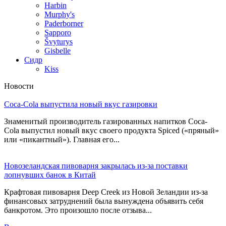
Harbin
Murphy's
Paderborner
Sapporo
Švyturys
Gisbelle
Сидр
Kiss
Новости
Coca-Cola выпустила новый вкус газировки
Знаменитый производитель газированных напитков Coca-
Cola выпустил новый вкус своего продукта Spiced («пряный»
или «пикантный»). Главная его...
Новозеландская пивоварня закрылась из-за поставки
лопнувших банок в Китай
Крафтовая пивоварня Deep Creek из Новой Зеландии из-за
финансовых затруднений была вынуждена объявить себя
банкротом. Это произошло после отзыва...