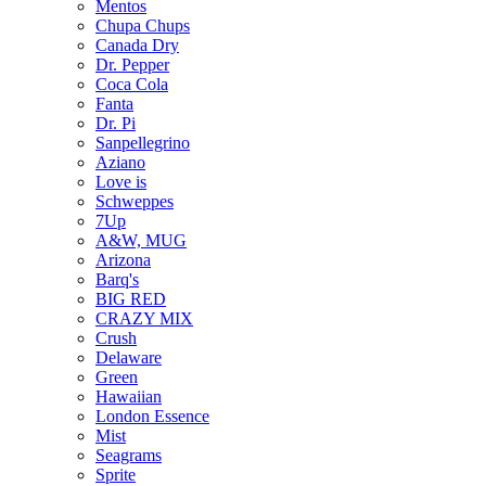
Mentos
Chupa Chups
Canada Dry
Dr. Pepper
Coca Cola
Fanta
Dr. Pi
Sanpellegrino
Aziano
Love is
Schweppes
7Up
A&W, MUG
Arizona
Barq's
BIG RED
CRAZY MIX
Crush
Delaware
Green
Hawaiian
London Essence
Mist
Seagrams
Sprite