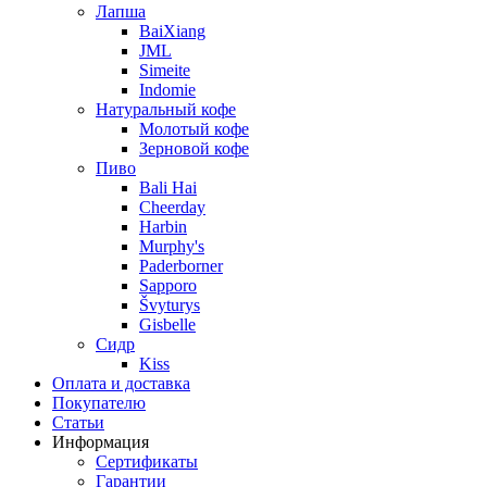
Лапша
BaiXiang
JML
Simeite
Indomie
Натуральный кофе
Молотый кофе
Зерновой кофе
Пиво
Bali Hai
Cheerday
Harbin
Murphy's
Paderborner
Sapporo
Švyturys
Gisbelle
Сидр
Kiss
Оплата и доставка
Покупателю
Статьи
Информация
Сертификаты
Гарантии