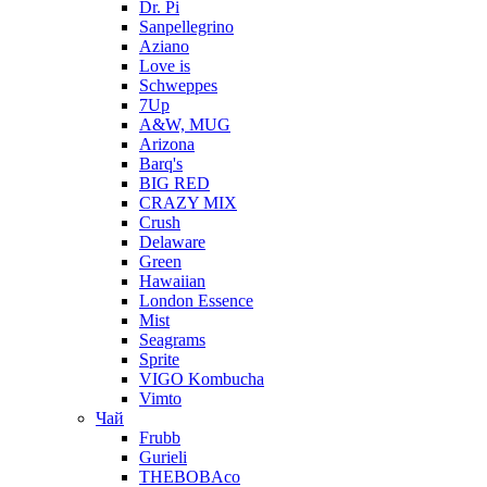
Dr. Pi
Sanpellegrino
Aziano
Love is
Schweppes
7Up
A&W, MUG
Arizona
Barq's
BIG RED
CRAZY MIX
Crush
Delaware
Green
Hawaiian
London Essence
Mist
Seagrams
Sprite
VIGO Kombucha
Vimto
Чай
Frubb
Gurieli
THEBOBAco