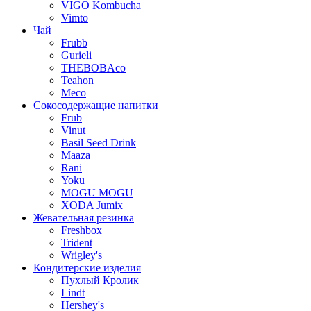
VIGO Kombucha
Vimto
Чай
Frubb
Gurieli
THEBOBAco
Teahon
Meco
Сокосодержащие напитки
Frub
Vinut
Basil Seed Drink
Maaza
Rani
Yoku
MOGU MOGU
XODA Jumix
Жевательная резинка
Freshbox
Trident
Wrigley's
Кондитерские изделия
Пухлый Кролик
Lindt
Hershey's