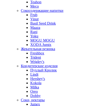
Teahon
Meco
Сокосодержащие напитки
Frub
Vinut
Basil Seed Drink
Maaza
Rani
Yoku
MOGU MOGU
XODA Jumix
Жевательная резинка
Freshbox
Trident
Wrigley's
Кондитерские изделия
Пухлый Кролик
Lindt
Hershey's
Kokola
Milka
Oreo
Dobby
Соки, нектары
Jumex