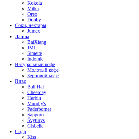
Kokola
Milka
Oreo
Dobby
Соки, нектары
Jumex
Лапша
BaiXiang
JML
Simeite
Indomie
Натуральный кофе
Молотый кофе
Зерновой кофе
Пиво
Bali Hai
Cheerday
Harbin
Murphy's
Paderborner
Sapporo
Švyturys
Gisbelle
Сидр
Kiss