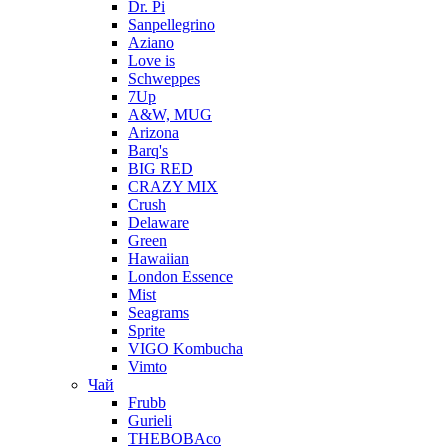
Dr. Pi
Sanpellegrino
Aziano
Love is
Schweppes
7Up
A&W, MUG
Arizona
Barq's
BIG RED
CRAZY MIX
Crush
Delaware
Green
Hawaiian
London Essence
Mist
Seagrams
Sprite
VIGO Kombucha
Vimto
Чай
Frubb
Gurieli
THEBOBAco