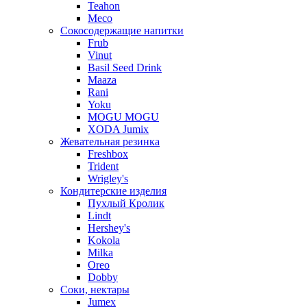
Teahon
Meco
Сокосодержащие напитки
Frub
Vinut
Basil Seed Drink
Maaza
Rani
Yoku
MOGU MOGU
XODA Jumix
Жевательная резинка
Freshbox
Trident
Wrigley's
Кондитерские изделия
Пухлый Кролик
Lindt
Hershey's
Kokola
Milka
Oreo
Dobby
Соки, нектары
Jumex