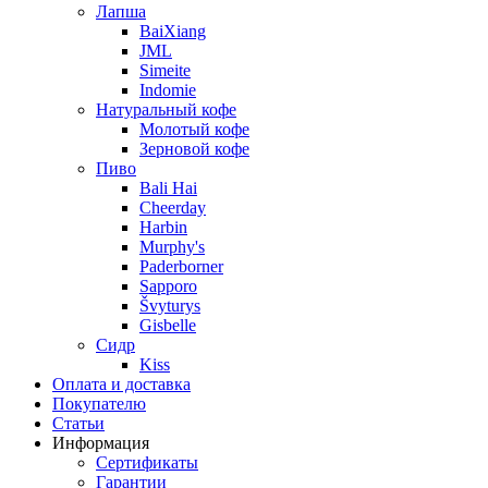
Лапша
BaiXiang
JML
Simeite
Indomie
Натуральный кофе
Молотый кофе
Зерновой кофе
Пиво
Bali Hai
Cheerday
Harbin
Murphy's
Paderborner
Sapporo
Švyturys
Gisbelle
Сидр
Kiss
Оплата и доставка
Покупателю
Статьи
Информация
Сертификаты
Гарантии