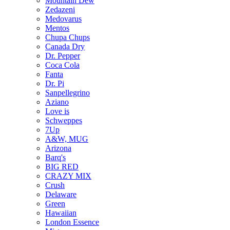
Mountain Dew
Zedazeni
Medovarus
Mentos
Chupa Chups
Canada Dry
Dr. Pepper
Coca Cola
Fanta
Dr. Pi
Sanpellegrino
Aziano
Love is
Schweppes
7Up
A&W, MUG
Arizona
Barq's
BIG RED
CRAZY MIX
Crush
Delaware
Green
Hawaiian
London Essence