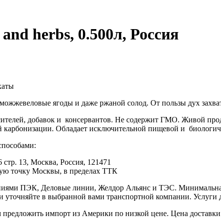
nd herbs, 0.500л, Россия
каты
 можжевеловые ягоды и даже ржаной солод. От пользы дух захва
елей, добавок и консервантов. Не содержит ГМО. Живой продук
й карбонизации. Обладает исключительной пищевой и биологич
способами:
 стр. 13, Москва, Россия, 121471
юбую точку Москвы, в пределах ТТК
иями ПЭК, Деловые линии, Желдор Альянс и ТЭС. Минимальная с
ки уточняйте в выбранной вами транспортной компании. Услуги 
редложить импорт из Америки по низкой цене. Цена доставки 