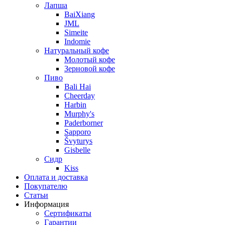
Лапша
BaiXiang
JML
Simeite
Indomie
Натуральный кофе
Молотый кофе
Зерновой кофе
Пиво
Bali Hai
Cheerday
Harbin
Murphy's
Paderborner
Sapporo
Švyturys
Gisbelle
Сидр
Kiss
Оплата и доставка
Покупателю
Статьи
Информация
Сертификаты
Гарантии