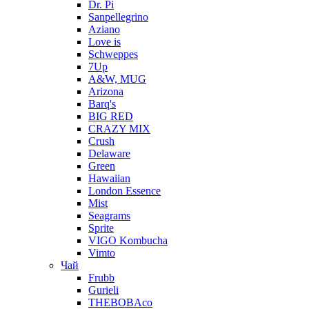
Dr. Pi
Sanpellegrino
Aziano
Love is
Schweppes
7Up
A&W, MUG
Arizona
Barq's
BIG RED
CRAZY MIX
Crush
Delaware
Green
Hawaiian
London Essence
Mist
Seagrams
Sprite
VIGO Kombucha
Vimto
Чай
Frubb
Gurieli
THEBOBAco