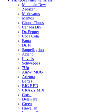
Газированные напитки
Mountain Dew
Zedazeni
Medovarus
Mentos
Chupa Chups
Canada Dry
Dr. Pepper
Coca Cola
Fanta
Dr. Pi
Sanpellegrino
Aziano
Love is
Schweppes
7Up
A&W, MUG
Arizona
Barq's
BIG RED
CRAZY MIX
Crush
Delaware
Green
Hawaiian