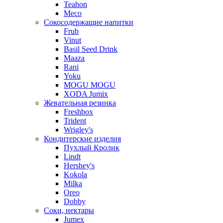
Teahon
Meco
Сокосодержащие напитки
Frub
Vinut
Basil Seed Drink
Maaza
Rani
Yoku
MOGU MOGU
XODA Jumix
Жевательная резинка
Freshbox
Trident
Wrigley's
Кондитерские изделия
Пухлый Кролик
Lindt
Hershey's
Kokola
Milka
Oreo
Dobby
Соки, нектары
Jumex