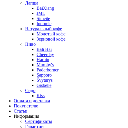
Лапша
BaiXiang
JML
Simeite
Indomie
Натуральный кофе
Молотый кофе
Зерновой кофе
Пиво
Bali Hai
Cheerday
Harbin
Murphy's
Paderborner
Sapporo
Švyturys
Gisbelle
Сидр
Kiss
Оплата и доставка
Покупателю
Статьи
Информация
Сертификаты
Гарантии