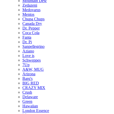
Mountain Dew
Zedazeni
Medovarus
Mentos
Chupa Chups
Canada Dry
Dr. Pepper
Coca Cola
Fanta
Dr. Pi
Sanpellegrino
Aziano
Love is
Schweppes
7Up
A&W, MUG
Arizona
Barq's
BIG RED
CRAZY MIX
Crush
Delaware
Green
Hawaiian
London Essence