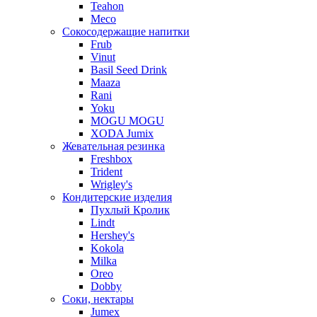
Teahon
Meco
Сокосодержащие напитки
Frub
Vinut
Basil Seed Drink
Maaza
Rani
Yoku
MOGU MOGU
XODA Jumix
Жевательная резинка
Freshbox
Trident
Wrigley's
Кондитерские изделия
Пухлый Кролик
Lindt
Hershey's
Kokola
Milka
Oreo
Dobby
Соки, нектары
Jumex