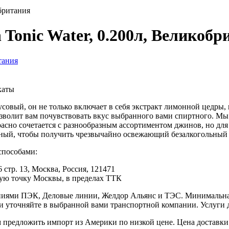
обритания
n Tonic Water, 0.200л, Великоб
каты
овый, он не только включает в себя экстракт лимонной цедры, 
озволит вам почувствовать вкус выбранного вами спиртного. М
сно сочетается с разнообразным ассортиментом джинов, но для
енный, чтобы получить чрезвычайно освежающий безалкогольный
способами:
 стр. 13, Москва, Россия, 121471
юбую точку Москвы, в пределах ТТК
иями ПЭК, Деловые линии, Желдор Альянс и ТЭС. Минимальная с
ки уточняйте в выбранной вами транспортной компании. Услуги 
редложить импорт из Америки по низкой цене. Цена доставки 