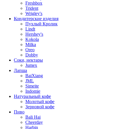
Freshbox
Trident
Wrigley's
Кондитерские изделия
Пухлый Кролик
Lindt
Hershey's
Kokola
Milka
Oreo
Dobby
Соки, нектары
Jumex
Лапша
BaiXiang
JML
Simeite
Indomie
Натуральный кофе
Молотый кофе
Зерновой кофе
Пиво
Bali Hai
Cheerday
Harbin