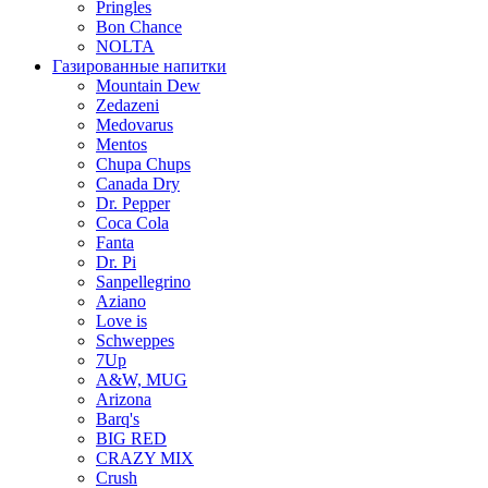
Pringles
Bon Chance
NOLTA
Газированные напитки
Mountain Dew
Zedazeni
Medovarus
Mentos
Chupa Chups
Canada Dry
Dr. Pepper
Coca Cola
Fanta
Dr. Pi
Sanpellegrino
Aziano
Love is
Schweppes
7Up
A&W, MUG
Arizona
Barq's
BIG RED
CRAZY MIX
Crush