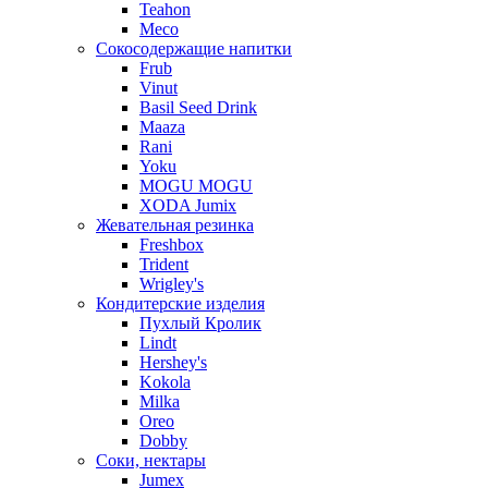
Teahon
Meco
Сокосодержащие напитки
Frub
Vinut
Basil Seed Drink
Maaza
Rani
Yoku
MOGU MOGU
XODA Jumix
Жевательная резинка
Freshbox
Trident
Wrigley's
Кондитерские изделия
Пухлый Кролик
Lindt
Hershey's
Kokola
Milka
Oreo
Dobby
Соки, нектары
Jumex