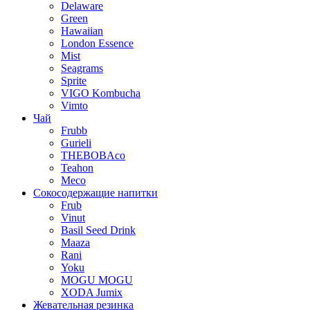
Delaware
Green
Hawaiian
London Essence
Mist
Seagrams
Sprite
VIGO Kombucha
Vimto
Чай
Frubb
Gurieli
THEBOBAco
Teahon
Meco
Сокосодержащие напитки
Frub
Vinut
Basil Seed Drink
Maaza
Rani
Yoku
MOGU MOGU
XODA Jumix
Жевательная резинка