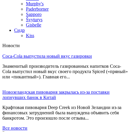
Murphy's
Paderborner
Sapporo
Švyturys
Gisbelle
Сидр
Kiss
Новости
Coca-Cola выпустила новый вкус газировки
Знаменитый производитель газированных напитков Coca-
Cola выпустил новый вкус своего продукта Spiced («пряный»
или «пикантный»). Главная его...
Новозеландская пивоварня закрылась из-за поставки
лопнувших банок в Китай
Крафтовая пивоварня Deep Creek из Новой Зеландии из-за
финансовых затруднений была вынуждена объявить себя
банкротом. Это произошло после отзыва...
Все новости