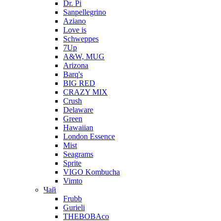
Dr. Pi
Sanpellegrino
Aziano
Love is
Schweppes
7Up
A&W, MUG
Arizona
Barq's
BIG RED
CRAZY MIX
Crush
Delaware
Green
Hawaiian
London Essence
Mist
Seagrams
Sprite
VIGO Kombucha
Vimto
Чай
Frubb
Gurieli
THEBOBAco