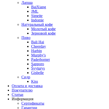
Лапша
BaiXiang
JML
Simeite
Indomie
Натуральный кофе
Молотый кофе
Зерновой кофе
Пиво
Bali Hai
Cheerday
Harbin
Murphy's
Paderborner
Sapporo
Švyturys
Gisbelle
Сидр
Kiss
Оплата и доставка
Покупателю
Статьи
Информация
Сертификаты
Гарантии