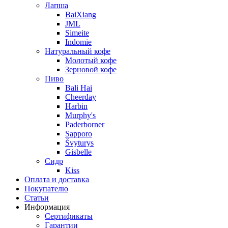
Лапша
BaiXiang
JML
Simeite
Indomie
Натуральный кофе
Молотый кофе
Зерновой кофе
Пиво
Bali Hai
Cheerday
Harbin
Murphy's
Paderborner
Sapporo
Švyturys
Gisbelle
Сидр
Kiss
Оплата и доставка
Покупателю
Статьи
Информация
Сертификаты
Гарантии