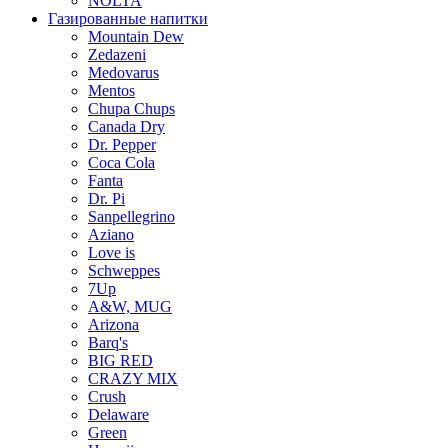
NOLTA
Газированные напитки
Mountain Dew
Zedazeni
Medovarus
Mentos
Chupa Chups
Canada Dry
Dr. Pepper
Coca Cola
Fanta
Dr. Pi
Sanpellegrino
Aziano
Love is
Schweppes
7Up
A&W, MUG
Arizona
Barq's
BIG RED
CRAZY MIX
Crush
Delaware
Green