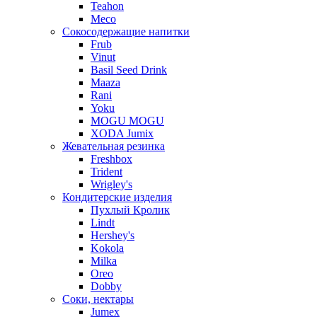
Teahon
Meco
Сокосодержащие напитки
Frub
Vinut
Basil Seed Drink
Maaza
Rani
Yoku
MOGU MOGU
XODA Jumix
Жевательная резинка
Freshbox
Trident
Wrigley's
Кондитерские изделия
Пухлый Кролик
Lindt
Hershey's
Kokola
Milka
Oreo
Dobby
Соки, нектары
Jumex