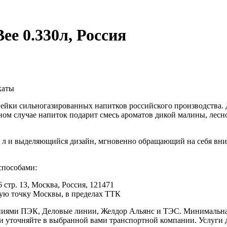
ee 0.330л, Россия
каты
нейки сильногазированных напитков российского производства.
м случае напиток подарит смесь ароматов дикой малины, лесно
33 л и выделяющийся дизайн, мгновенно обращающий на себя вн
способами:
 стр. 13, Москва, Россия, 121471
юбую точку Москвы, в пределах ТТК
иями ПЭК, Деловые линии, Желдор Альянс и ТЭС. Минимальная с
ки уточняйте в выбранной вами транспортной компании. Услуги 