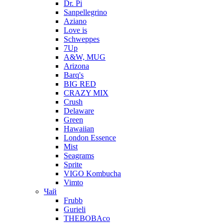
Dr. Pi
Sanpellegrino
Aziano
Love is
Schweppes
7Up
A&W, MUG
Arizona
Barq's
BIG RED
CRAZY MIX
Crush
Delaware
Green
Hawaiian
London Essence
Mist
Seagrams
Sprite
VIGO Kombucha
Vimto
Чай
Frubb
Gurieli
THEBOBAco