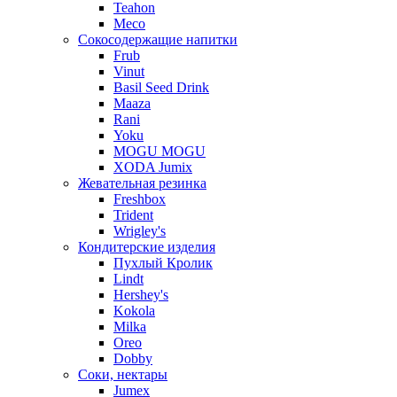
Teahon
Meco
Сокосодержащие напитки
Frub
Vinut
Basil Seed Drink
Maaza
Rani
Yoku
MOGU MOGU
XODA Jumix
Жевательная резинка
Freshbox
Trident
Wrigley's
Кондитерские изделия
Пухлый Кролик
Lindt
Hershey's
Kokola
Milka
Oreo
Dobby
Соки, нектары
Jumex