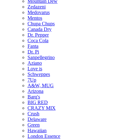
Mountain Dew
Zedazeni
Medovarus
Mentos
Chupa Chups
Canada Dry
Dr. Pepper
Coca Cola
Fanta
Dr. Pi
Sanpellegrino
Aziano
Love is
Schweppes
7Up
A&W, MUG
Arizona
Barq's
BIG RED
CRAZY MIX
Crush
Delaware
Green
Hawaiian
London Essence