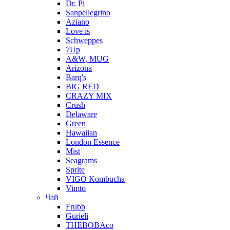
Dr. Pi
Sanpellegrino
Aziano
Love is
Schweppes
7Up
A&W, MUG
Arizona
Barq's
BIG RED
CRAZY MIX
Crush
Delaware
Green
Hawaiian
London Essence
Mist
Seagrams
Sprite
VIGO Kombucha
Vimto
Чай
Frubb
Gurieli
THEBOBAco