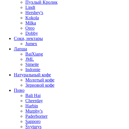
Пухлый Кролик
Lindt
Hershey's
Kokola
Milka
Oreo
Dobby
Соки, нектары
Jumex
Лапша
BaiXiang
JML
Simeite
Indomie
Натуральный кофе
Молотый кофе
Зерновой кофе
Пиво
Bali Hai
Cheerday
Harbin
Murphy's
Paderborner
Sapporo
Švyturys