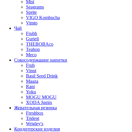
Mist
Seagrams
Sprite
VIGO Kombucha
Vimto
Чай
Frubb
Gurieli
THEBOBAco
Teahon
Meco
Сокосодержащие напитки
Frub
Vinut
Basil Seed Drink
Maaza
Rani
Yoku
MOGU MOGU
XODA Jumix
Жевательная резинка
Freshbox
Trident
Wrigley's
Кондитерские изделия