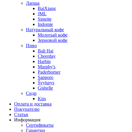
Лапша
BaiXiang
JML
Simeite
Indomie
Натуральный кофе
Молотый кофе
Зерновой кофе
Пиво
Bali Hai
Cheerday
Harbin
Murphy's
Paderborner
Sapporo
Švyturys
Gisbelle
Сидр
Kiss
Оплата и доставка
Покупателю
Статьи
Информация
Сертификаты
Гарантии