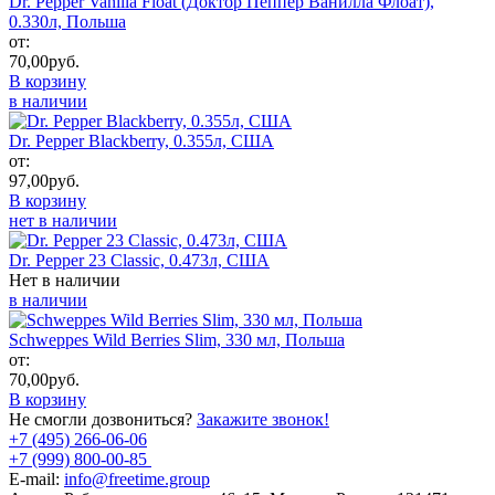
Dr. Pepper Vanilla Float (Доктор Пеппер Ванилла Флоат),
0.330л, Польша
от:
70,00
руб.
В корзину
в наличии
Dr. Pepper Blackberry, 0.355л, США
от:
97,00
руб.
В корзину
нет в наличии
Dr. Pepper 23 Classic, 0.473л, США
Нет в наличии
в наличии
Schweppes Wild Berries Slim, 330 мл, Польша
от:
70,00
руб.
В корзину
Не смогли дозвониться?
Закажите звонок!
+7 (495) 266-06-06
+7 (999) 800-00-85
E-mail:
info@freetime.group